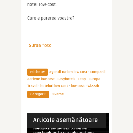
hotel low-cost.
Care e parerea voastra?
Sursa foto
·
Etichete:
agentii turism low cost
companii
·
·
·
aeriene low cost
Easyhotels
Etap
Europa
·
·
·
Travel
hoteluri low cost
low cost
WizzAir
Categorii:
Diverse
Imperator
Imperator
Circuit în China. Povestea întregului
Imperator
Circuit în Maroc. Povestea
tur Europa Travel
ATENTIUNE NATIUNE: Mari reduceri
întregului tur
Imperator
Imperator
Articole asemănătoare
CHINA
la Europa Travel pentru ...
Incepe Targul de Turism! Europa
Imperator
Europa Travel, cu oferte de
MAROC
Travel are reduceri onli ...
Cum sa minimizezi riscul de
DIVERSE
revelion: Londra la 799 de e ...
DIVERSE