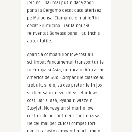
ieftine… Dai mai putin daca zbori 
pana la Bergamo decat daca aterizezi 
pe Malpensa. Ciampino e mai ieftin 
decat Fiumicino… iar la noi s-a 
reinventat Baneasa pana l-au inchis 
autoritatile.
Aparitia companiilor low-cost au 
schimbat fundamental transporturile 
in Europa si Asia, nu inca in Africa sau 
America de Sud. Companiile clasice au 
trebuit, si ele, sa dea preturile in jos 
si chiar sa urmeze calea celor low-
cost. Dar si asa, Ryanair, WizzAir, 
Easyjet, Norwegian si marile low-
costuri de pe continent continua sa 
fie cei mai periculosi competitori 
pentru aceste companii mari, unele 