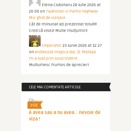
Elena Ciubotaru
28 iulie 2026 at
20:00
on
Tajikistan si Pamir Highway.
Mic ghid de vizitare
Cât de minunat ați prezentat totul!!!!
Cred că visez! Multe mulțumiri!
Imperator
23 iunie 2026 at 12:27
on
Andaluzia magica (ep. 1). Malaga
m-a luat prin surprindere
Multumesc frumos de aprecieri
CELE MAI COMENTATE ARTICOLE
VIZE
A avea sau a nu avea… nevoie de
viza !