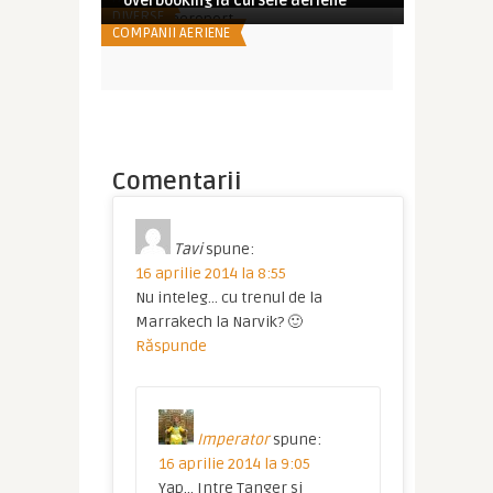
overbooking la cursele aeriene
DIVERSE
COMPANII AERIENE
Comentarii
Tavi
spune:
16 aprilie 2014 la 8:55
Nu inteleg… cu trenul de la
Marrakech la Narvik? 🙂
Răspunde
Imperator
spune:
16 aprilie 2014 la 9:05
Yap… Intre Tanger si