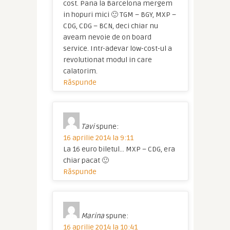
cost. Pana la Barcelona mergem
in hopuri mici 🙂 TGM – BGY, MXP –
CDG, CDG – BCN, deci chiar nu
aveam nevoie de on board
service. Intr-adevar low-cost-ul a
revolutionat modul in care
calatorim.
Răspunde
Tavi
spune:
16 aprilie 2014 la 9:11
La 16 euro biletul… MXP – CDG, era
chiar pacat 🙂
Răspunde
Marina
spune:
16 aprilie 2014 la 10:41