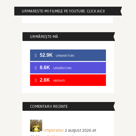
URMARESTE-MI FILMELE PE YOUTUBE. CLICK AICI!
URMĂREȘTE-MĂ
52.9K
URMARITORI
6.6K
URMĂRITORI
2.6K
ABONATI
COMENTARII RECENTE
Imperator
2 august 2026 at