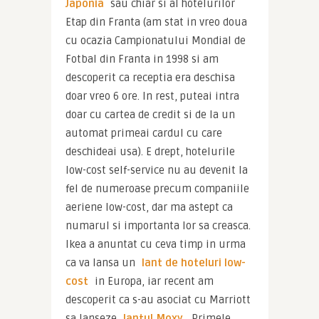
Japonia
 sau chiar si al hotelurilor 
Etap din Franta (am stat in vreo doua 
cu ocazia Campionatului Mondial de 
Fotbal din Franta in 1998 si am 
descoperit ca receptia era deschisa 
doar vreo 6 ore. In rest, puteai intra 
doar cu cartea de credit si de la un 
automat primeai cardul cu care 
deschideai usa). E drept, hotelurile 
low-cost self-service nu au devenit la 
fel de numeroase precum companiile 
aeriene low-cost, dar ma astept ca 
numarul si importanta lor sa creasca. 
Ikea a anuntat cu ceva timp in urma 
ca va lansa un
 lant de hoteluri low-
cost
 in Europa, iar recent am 
descoperit ca s-au asociat cu Marriott 
sa lanseze 
lantul Moxy
. Primele 