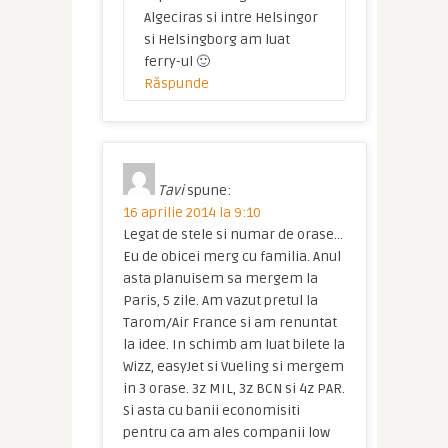
Algeciras si intre Helsingor
si Helsingborg am luat
ferry-ul 🙂
Răspunde
Tavi
spune:
16 aprilie 2014 la 9:10
Legat de stele si numar de orase…
Eu de obicei merg cu familia. Anul
asta planuisem sa mergem la
Paris, 5 zile. Am vazut pretul la
Tarom/Air France si am renuntat
la idee. In schimb am luat bilete la
Wizz, easyJet si Vueling si mergem
in 3 orase. 3z MIL, 3z BCN si 4z PAR.
Si asta cu banii economisiti
pentru ca am ales companii low