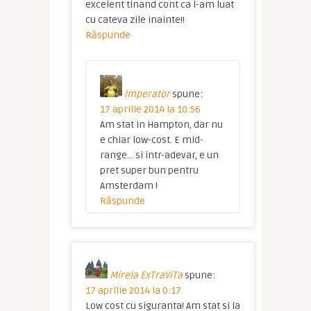
excelent tinand cont ca l-am luat
cu cateva zile inainte!!
Răspunde
Imperator
spune:
17 aprilie 2014 la 10:56
Am stat in Hampton, dar nu
e chiar low-cost. E mid-
range… si intr-adevar, e un
pret super bun pentru
Amsterdam !
Răspunde
Mirela ExTraViTa
spune:
17 aprilie 2014 la 0:17
Low cost cu siguranta! Am stat si la