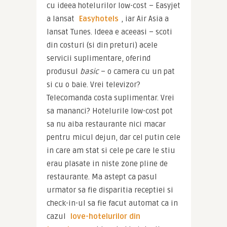
cu ideea hotelurilor low-cost – Easyjet 
a lansat 
Easyhotels
, iar Air Asia a 
lansat Tunes. Ideea e aceeasi – scoti 
din costuri (si din preturi) acele 
servicii suplimentare, oferind 
produsul
 basic 
– o camera cu un pat 
si cu o baie. Vrei televizor? 
Telecomanda costa suplimentar. Vrei 
sa mananci? Hotelurile low-cost pot 
sa nu aiba restaurante nici macar 
pentru micul dejun, dar cel putin cele 
in care am stat si cele pe care le stiu 
erau plasate in niste zone pline de 
restaurante. Ma astept ca pasul 
urmator sa fie disparitia receptiei si 
check-in-ul sa fie facut automat ca in 
cazul 
love-hotelurilor din 