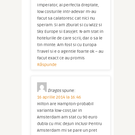
Imperator, ai perfecta dreptate,
low costurile intr-adevar m-au
facut sa calatoresc cat nici nu
speram. Si am zburat si cu Wizz si
Sky Europe si Easyjet. N-am stat in
hotelurile de care scrii, dar o sa le
tin minte. Am fost si cu Europa
Travel si e o agentie foarte ok – au
facut exact ce au promis
Răspunde
Dragos
spune:
16 aprilie 2014 la 16:46
Hilton are Hampton-probabil
varianta low-cost,iar in
Amsterdam am stat cu 90 euro
dubla cu mic dejun inclus! Pentru
Amsterdam mi se pare un pret