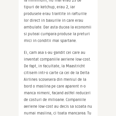
la minimum, nu mai erau 25 de 
tipuri de ketchup, erau 2, iar 
produsele erau trantite in rafturile 
lor direct in baxurile in care erau 
ambulate. Dar asta ducea la economii 
si puteai cumpara produse la preturi 
mici in conditii mai spartane.
Ei, cam asa s-au gandit cei care au 
inventat companiile aeriene low-cost. 
De fapt, in facultate, la Maastricht 
citisem intr-o carte ca cei de la Delta 
Airlines scosesera din meniul de la 
bord o maslina pe care aparent n-o 
manca nimeni, facand astfel reduceri 
de costuri de milioane. Companiile 
aeriene low-cost au decis sa scoata nu 
numai maslina, ci toata mancarea. Tu 