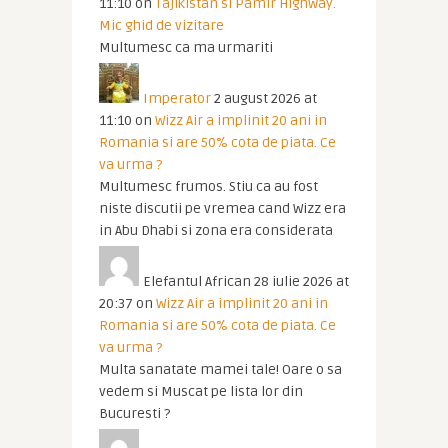
11:10
on
Tajikistan si Pamir Highway.
Mic ghid de vizitare
Multumesc ca ma urmariti
Imperator
2 august 2026 at
11:10
on
Wizz Air a implinit 20 ani in
Romania si are 50% cota de piata. Ce
va urma ?
Multumesc frumos. Stiu ca au fost
niste discutii pe vremea cand Wizz era
in Abu Dhabi si zona era considerata
Elefantul African
28 iulie 2026 at
20:37
on
Wizz Air a implinit 20 ani in
Romania si are 50% cota de piata. Ce
va urma ?
Multa sanatate mamei tale! Oare o sa
vedem si Muscat pe lista lor din
Bucuresti ?