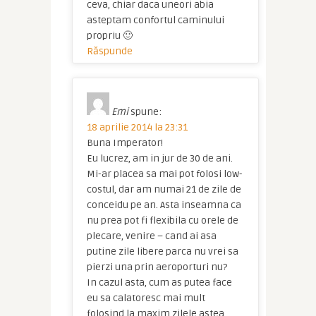
ceva, chiar daca uneori abia
asteptam confortul caminului
propriu 🙂
Răspunde
Emi
spune:
18 aprilie 2014 la 23:31
Buna Imperator!
Eu lucrez, am in jur de 30 de ani.
Mi-ar placea sa mai pot folosi low-
costul, dar am numai 21 de zile de
conceidu pe an. Asta inseamna ca
nu prea pot fi flexibila cu orele de
plecare, venire – cand ai asa
putine zile libere parca nu vrei sa
pierzi una prin aeroporturi nu?
In cazul asta, cum as putea face
eu sa calatoresc mai mult
folosind la maxim zilele astea