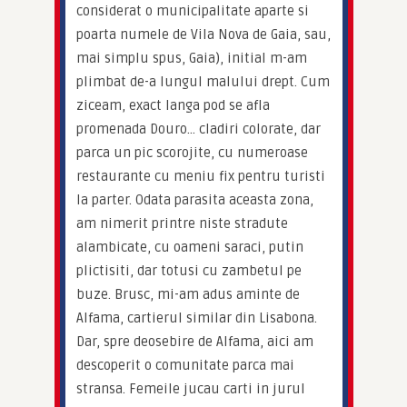
considerat o municipalitate aparte si 
poarta numele de Vila Nova de Gaia, sau, 
mai simplu spus, Gaia), initial m-am 
plimbat de-a lungul malului drept. Cum 
ziceam, exact langa pod se afla 
promenada Douro… cladiri colorate, dar 
parca un pic scorojite, cu numeroase 
restaurante cu meniu fix pentru turisti 
la parter. Odata parasita aceasta zona, 
am nimerit printre niste stradute 
alambicate, cu oameni saraci, putin 
plictisiti, dar totusi cu zambetul pe 
buze. Brusc, mi-am adus aminte de 
Alfama, cartierul similar din Lisabona. 
Dar, spre deosebire de Alfama, aici am 
descoperit o comunitate parca mai 
stransa. Femeile jucau carti in jurul 