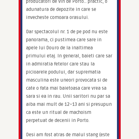
producatori de vin de Porto… practic, o 
adunatura de depozite in care se 
invecheste comoara orasului.
Dar spectacolul nr. 1 de pe pod nu este 
panorama, ci pustimea care sare in 
apele lui Douro de la inaltimea 
primului etaj. In general, baieti care sar 
in admiratia fetelor care stau la 
picioarele podului, dar suprematia 
masculina este uneori provocata si de 
cate o fata mai baietoasa care vrea sa 
sara si ea in rau. Unii saritori nu par sa 
aiba mai mult de 12–13 ani si presupun 
ca este un ritual de machoism 
perpetuat de decenii in Porto.
Desi am fost atras de malul stang (este 