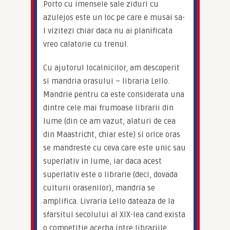
Porto cu imensele sale ziduri cu 
azulejos este un loc pe care e musai sa-
l vizitezi chiar daca nu ai planificata 
vreo calatorie cu trenul.
Cu ajutorul localnicilor, am descoperit 
si mandria orasului – libraria Lello. 
Mandrie pentru ca este considerata una 
dintre cele mai frumoase librarii din 
lume (din ce am vazut, alaturi de cea 
din Maastricht, chiar este) si orice oras 
se mandreste cu ceva care este unic sau 
superlativ in lume, iar daca acest 
superlativ este o librarie (deci, dovada 
culturii orasenilor), mandria se 
amplifica. Livraria Lello dateaza de la 
sfarsitul secolului al XIX-lea cand exista 
o competitie acerba intre librariile 