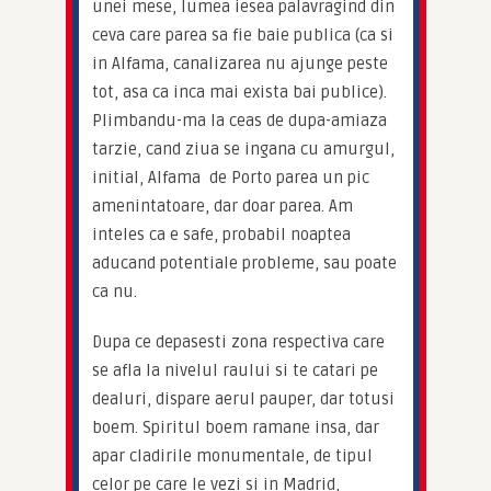
unei mese, lumea iesea palavragind din 
ceva care parea sa fie baie publica (ca si 
in Alfama, canalizarea nu ajunge peste 
tot, asa ca inca mai exista bai publice). 
Plimbandu-ma la ceas de dupa-amiaza 
tarzie, cand ziua se ingana cu amurgul, 
initial, Alfama  de Porto parea un pic 
amenintatoare, dar doar parea. Am 
inteles ca e safe, probabil noaptea 
aducand potentiale probleme, sau poate 
ca nu.
Dupa ce depasesti zona respectiva care 
se afla la nivelul raului si te catari pe 
dealuri, dispare aerul pauper, dar totusi 
boem. Spiritul boem ramane insa, dar 
apar cladirile monumentale, de tipul 
celor pe care le vezi si in Madrid, 