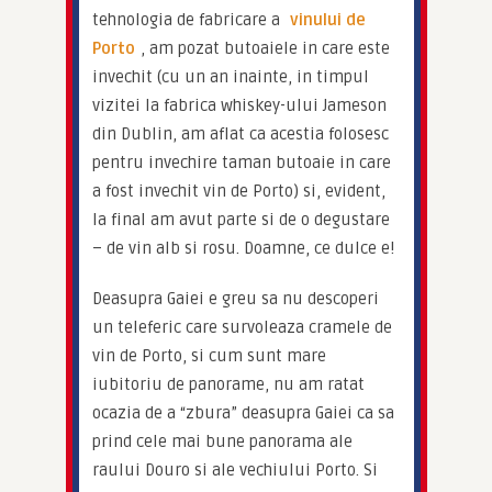
tehnologia de fabricare a 
vinului de 
Porto
, am pozat butoaiele in care este 
invechit (cu un an inainte, in timpul 
vizitei la fabrica whiskey-ului Jameson 
din Dublin, am aflat ca acestia folosesc 
pentru invechire taman butoaie in care 
a fost invechit vin de Porto) si, evident, 
la final am avut parte si de o degustare 
– de vin alb si rosu. Doamne, ce dulce e!
Deasupra Gaiei e greu sa nu descoperi 
un teleferic care survoleaza cramele de 
vin de Porto, si cum sunt mare 
iubitoriu de panorame, nu am ratat 
ocazia de a “zbura” deasupra Gaiei ca sa 
prind cele mai bune panorama ale 
raului Douro si ale vechiului Porto. Si 