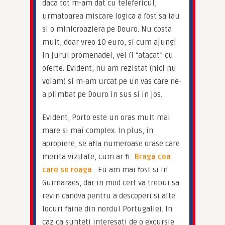
daca tot m-am dat cu telefericul, 
urmatoarea miscare logica a fost sa iau 
si o minicroaziera pe Douro. Nu costa 
mult, doar vreo 10 euro, si cum ajungi 
in jurul promenadei, vei fi “atacat” cu 
oferte. Evident, nu am rezistat (nici nu 
voiam) si m-am urcat pe un vas care ne-
a plimbat pe Douro in sus si in jos.
Evident, Porto este un oras mult mai 
mare si mai complex. In plus, in 
apropiere, se afla numeroase orase care 
merita vizitate, cum ar fi 
Braga cea 
care se roaga
. Eu am mai fost si in 
Guimaraes, dar in mod cert va trebui sa 
revin candva pentru a descoperi si alte 
locuri faine din nordul Portugaliei. In 
caz ca sunteti interesati de o excursie 