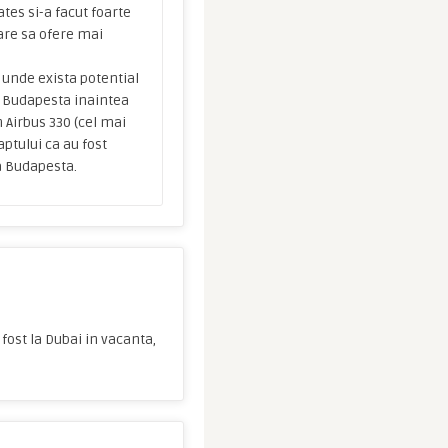
ates si-a facut foarte
pare sa ofere mai
 unde exista potential
at Budapesta inaintea
 Airbus 330 (cel mai
aptului ca au fost
la Budapesta.
fost la Dubai in vacanta,