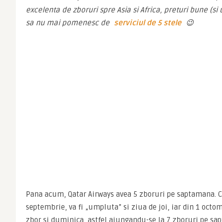
excelenta de zboruri spre Asia si Africa, preturi bune (si 
sa nu mai pomenesc de 
serviciul de 5 stele
 😉
Pana acum, Qatar Airways avea 5 zboruri pe saptamana. Cu
septembrie, va fi „umpluta” si ziua de joi, iar din 1 octom
zbor si duminica, astfel ajungandu-se la 7 zboruri pe sap