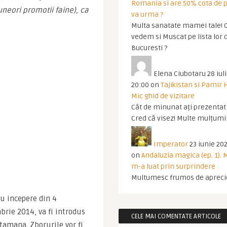
Romania si are 50% cota de p
uneori promotii faine), ca 
va urma ?
Multa sanatate mamei tale! O
vedem si Muscat pe lista lor 
Bucuresti ?
Elena Ciubotaru
28 iul
20:00
on
Tajikistan si Pamir 
Mic ghid de vizitare
Cât de minunat ați prezentat t
Cred că visez! Multe mulțumir
Imperator
23 iunie 202
on
Andaluzia magica (ep. 1).
m-a luat prin surprindere
Multumesc frumos de apreci
 incepere din 4 
brie 2014, va fi introdus 
CELE MAI COMENTATE ARTICOLE
tamana. Zborurile vor fi 