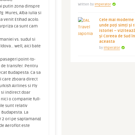
Written by
Imperator
i putin zona dinspre
g. Mures, Alba Iulia si
a venit Etihad acolo.
Cele mai moderne ț
unde poți simți și 
 surpriza ca sunt cam
istoriei – viziteaz
și Coreea de Sud 
maniei vs. sudul si
aceasta
dova… well, aici bate
by
Imperator
 pasageri point-to-
 de transfer. Pentru
ecat Budapesta. Ca sa
i care zboara direct
urkish Airlines si Fly
si indirect doar
 nici o companie full-
le sunt relativ
la Budapesta. La
ar 2 ori pe saptamana)
de Aeroflot este