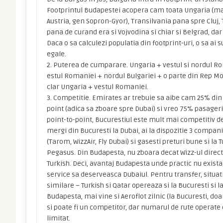
Footprintul Budapestei acopera cam toata Ungaria (ma
Austria, gen Sopron-Gyor), Transilvania pana spre Cluj, T
pana de curand era si Vojvodina si chiar si Belgrad, dar 
Daca o sa calculezi populatia din footprint-uri, o sa ai
egale.
2. Puterea de cumparare. Ungaria + vestul si nordul Ro
estul Romaniei + nordul Bulgariei + o parte din Rep Mol
clar Ungaria + vestul Romaniei.
3. Competitie. Emirates ar trebuie sa aibe cam 25% din
point (adica sa zboare spre Dubai) si vreo 75% pasageri
point-to-point, Bucurestiul este mult mai competitiv d
mergi din Bucuresti la Dubai, ai la dispozitie 3 compani
(Tarom, WizzAir, Fly Dubai) si gasesti preturi bune si la T
Pegasus. Din Budapesta, nu zboara decat Wizz-ul direct 
Turkish. Deci, avantaj Budapesta unde practic nu exista
service sa deserveasca Dubaiul. Pentru transfer, situati
similare – Turkish si Qatar opereaza si la Bucuresti si 
Budapesta, mai vine si Aeroflot zilnic (la Bucuresti, do
si poate fi un competitor, dar numarul de rute operate 
limitat.