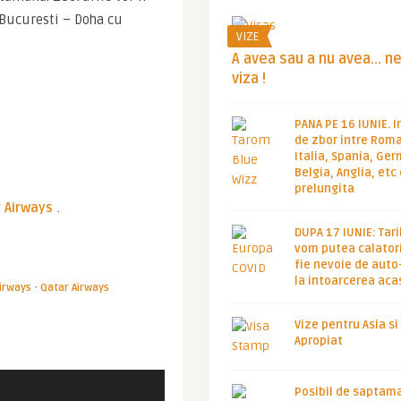
Bucuresti – Doha cu 
VIZE
A avea sau a nu avea… n
viza !
PANA PE 16 IUNIE. I
de zbor intre Roma
Italia, Spania, Ge
Belgia, Anglia, etc
prelungita
r Airways
.
DUPA 17 IUNIE: Tari
vom putea calatori
fie nevoie de auto
la intoarcerea aca
·
Airways
Qatar Airways
Vize pentru Asia si
Apropiat
Posibil de saptam