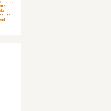
i Finlanda
il si
hia
de, iar
veni