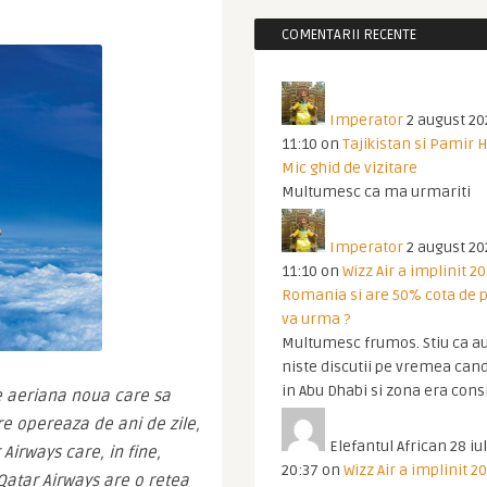
COMENTARII RECENTE
Imperator
2 august 20
11:10
on
Tajikistan si Pamir 
Mic ghid de vizitare
Multumesc ca ma urmariti
Imperator
2 august 20
11:10
on
Wizz Air a implinit 20
Romania si are 50% cota de p
va urma ?
Multumesc frumos. Stiu ca au
niste discutii pe vremea cand
in Abu Dhabi si zona era cons
 aeriana noua care sa 
e opereaza de ani de zile, 
Elefantul African
28 iul
Airways care, in fine, 
20:37
on
Wizz Air a implinit 20
Qatar Airways are o retea 