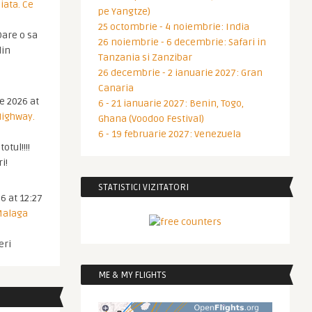
iata. Ce
pe Yangtze)
25 octombrie - 4 noiembrie: India
are o sa
26 noiembrie - 6 decembrie: Safari in
din
Tanzania si Zanzibar
26 decembrie - 2 ianuarie 2027: Gran
Canaria
ie 2026 at
6 - 21 ianuarie 2027: Benin, Togo,
Highway.
Ghana (Voodoo Festival)
6 - 19 februarie 2027: Venezuela
otul!!!!
i!
STATISTICI VIZITATORI
6 at 12:27
 Malaga
eri
ME & MY FLIGHTS