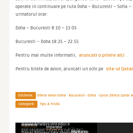
operate in continuare pe ruta Doha – Bucuresti – Sofia – 
urmatorul orar:
Doha – Bucuresti 8:10 – 13:05
Bucuresti – Doha 18:25 – 22:55
Pentru mai multe informatii, 
aruncati o privire aici
.
Pentru bilete de avion, aruncati un ochi pe 
site-ul Qata
·
·
Etichete:
bilete avion Doha
Bucuresti - Doha
curse zilnice Qatar 
Categorii:
Tips & Tricks
Imperator
Imperator
Qatar Airways renunta la
Imperator
Qatar Airways – flexibilitate in a
obligativitatea testului PCR pe ...
Qatar Airways introduce
schimba biletele de a ...
Imperator
Imperator
Articole asemănătoare
COMPANII AERIENE
obligativitatea testarii PCR pen ...
Esti student ? Vezi ca cei de la
Imperator