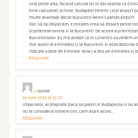
Una peste alta, facand calcule (si iti dai seama ca Emir
bine calculele), ei bine, Budapest Ferenc Liszt Airport 
multe avantaje decat Bucuresti Henri Coanda Airport.
Dar, sa nu disperam. Emirates vrea sa zboare peste tot
si potential exista si la Bucuresti. De aceea a prioritiz
Bucurestiului. Eu ma astept ca in curand o sa vedem un
mic avion al Emirates) si la Bucuresti. Si asta datorita f
ridicate vizele de Emirate. Asta i-a dus pe Emirates si 
Răspunde
Li
spune:
16 iulie 2014 la 15:37
Imperator, ai dreptate.Daca locuiesti in Budapesta si nu ai 
nu te considera nimeni om, cam asa e acolo…
Răspunde