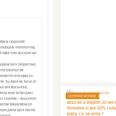
i daca raspunde
ntinuously monitoring
l take into account all
latia tarii respective,
este bazinul de
ootprint era egal cu
e. Eu daca as locui in
ul din Bucuresti,
sta este la doi pasi.
COMPANII AERIENE
nri Coanda – Bucuresti
Wizz Air a implinit 20 ani 
artial Basarabia (in
Romania si are 50% cota
(Ruse pana spre Varna.
piata. Ce va urma ?
ulului).