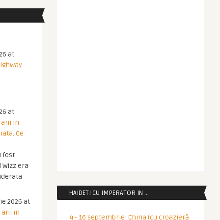
26 at
Highway.
26 at
 ani in
iata. Ce
 fost
 Wizz era
iderata
HAIDETI CU IMPERATOR IN …
ie 2026 at
 ani in
4 - 16 septembrie: China (cu croazieră