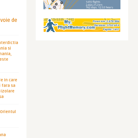
evoie de
nterdictia
nia si
rmania,
 este
le in care
 fara sa
-izolare
sa
 Orientul
ana