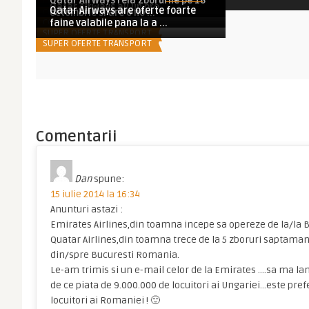
Qatar Airways reia zborurile pe 18
COMPANII AERIENE
Qatar Airways au un pro ...
Qatar Airways are oferte foarte
COMPANII AERIENE
octombrie si are o no ...
COMPANII AERIENE
faine valabile pana la a ...
SUPER OFERTE TRANSPORT
SUPER OFERTE TRANSPORT
Comentarii
Dan
spune:
15 iulie 2014 la 16:34
Anunturi astazi :
Emirates Airlines,din toamna incepe sa opereze de la/la
Quatar Airlines,din toamna trece de la 5 zboruri saptamana
din/spre Bucuresti Romania.
Le-am trimis si un e-mail celor de la Emirates ….sa ma la
de ce piata de 9.000.000 de locuitori ai Ungariei…este pref
locuitori ai Romaniei ! 🙂