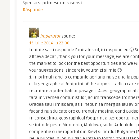
Sper sa si primesc un rasuns !
Răspunde
Imperator
spune:
15 iulie 2014 la 22:00
Inainte sa-ti raspunde Emirates-ul, iti raspund eu 🙂 S
altceva decat „thank you for your message, we are co
the market to look for the best opportunities and we wil
your suggestions, sincerely, yours” zi si mie 🙂
1. In primul rand, o companie aeriana nu se uita la popu
ci la geographical footprint of the airport – adica care 
recrutare a potentialilor pasageri. Acest geographical f
tara in vremea comunistilor, acum transcede frontierel
Oradea sau Timisoara, as fi nebun sa merg sa iau avion
facand nu stiu cate ore cu trenul / masina, cand Budape
In consecinta, geographical footprint al Aeroportul He
se intinde peste Muntenia, Moldova, sudul Ardealului, p
competitie cu aeroportul din Kiev) si nordul Bulgariei 
De la Burgas in jos, Bulgaria intra in footprint-ul Istanb