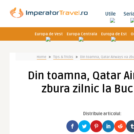
Utile
Seri
Europa de Vest
Europa Centrala
Europa de Est
O
Home
Tips & Tricks
Din toamna, Qatar Airways va zbur
Din toamna, Qatar A
zbura zilnic la Buc
Distribuie articolul: