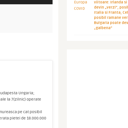
viitoare: Irlanda s
devin „verzi”, posib
Italia si Franta, Ce
posibil ramane ver
Bulgaria poate de
„galbena”
 Budapesta Ungaria;
le la 7(zilnic) operate
mureasca pe cat posibil
erata pietei de 18.000.000