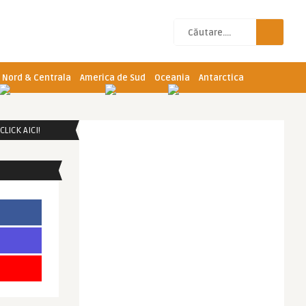
 Nord & Centrala
America de Sud
Oceania
Antarctica
LICK AICI!