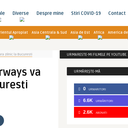
ale
Diverse
Despre mine
Stiri COVID-19
Contact
rientul Apropiat
Asia Centrala & Sud
Asia de Est
Africa
America de
a zilnic la Bucuresti
URMARESTE-MI FILMELE PE YOUTUBE. C
irways va
URMĂREȘTE-MĂ
uresti
0
URMARITORI
6.6K
URMĂRITORI
2.6K
ABONATI