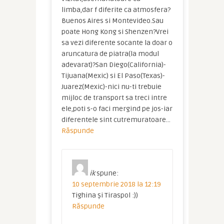
limba,dar f diferite ca atmosfera?
Buenos Aires si Montevideo.Sau
poate Hong Kong si Shenzen?Vrei
sa vezi diferente socante la doar o
aruncatura de piatra(la modul
adevarat)?San Diego(California)-
Tijuana(Mexic) si El Paso(Texas)-
Juarez(Mexic)-nici nu-ti trebuie
mijloc de transport sa treci intre
ele,poti s-o faci mergind pe jos-iar
diferentele sint cutremuratoare…
Răspunde
ik
spune:
10 septembrie 2018 la 12:19
Tighina și Tiraspol :))
Răspunde