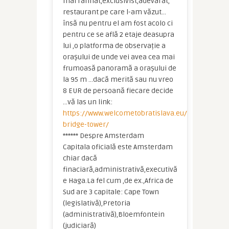
mai rafinat,exclusivist,adevarat,
restaurant pe care l-am văzut…
însă nu pentru el am fost acolo ci
pentru ce se află 2 etaje deasupra
lui ,o platforma de observație a
orașului de unde vei avea cea mai
frumoasă panoramă a orașului de
la 95 m …dacă merită sau nu vreo
8 EUR de persoană fiecare decide
…vă las un link:
https://www.welcometobratislava.eu/ufo-
bridge-tower/
****** Despre Amsterdam
Capitala oficială este Amsterdam
chiar dacă
finaciară,administrativă,executivă
e Haga.La fel cum ,de ex.,Africa de
Sud are 3 capitale: Cape Town
(legislativă),Pretoria
(administrativă),Bloemfontein
(judiciară)