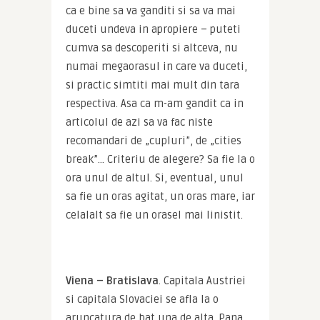
ca e bine sa va ganditi si sa va mai 
duceti undeva in apropiere – puteti 
cumva sa descoperiti si altceva, nu 
numai megaorasul in care va duceti, 
si practic simtiti mai mult din tara 
respectiva. Asa ca m-am gandit ca in 
articolul de azi sa va fac niste 
recomandari de „cupluri”, de „cities 
break”… Criteriu de alegere? Sa fie la o 
ora unul de altul. Si, eventual, unul 
sa fie un oras agitat, un oras mare, iar 
celalalt sa fie un orasel mai linistit.
Viena – Bratislava
. Capitala Austriei 
si capitala Slovaciei se afla la o 
aruncatura de bat una de alta. Pana 