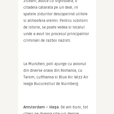
ziceam, aduce cu Sighisoara, o 
citadela catarata pe un deal, in 
spatele zidurilor descoperind ulitele 
si atmosfera vremii. Pentru iubitorii 
de istorie, se poate vedea si localul 
unde a avut loc procesul principalilor 
criminali de razboi nazisti.
La Munchen, poti ajunge cu avionul 
din diverse orase din Romania, cu 
Tarom, Lufthansa si Blue Air. Wizz Air 
leaga Bucurestiul de Nurnberg.
Amsterdam – Haga
. De ani buni, tot 
citesc pe diverse site-uri despre 