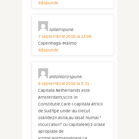
Răspunde
Iulian
spune:
7 septembrie 2018 la 23:08
Copenhaga-Malmo
Răspunde
antonioro
spune:
8 septembrie 2018 la 8:11
Capitala Netherlands este
Amsterdam,scris in
Constitutie.Care-i capitala Africii
de Sud?(pe unde-au trecut
olandezii astia,au lasat numai “
incurcaturi” cu capitalele).2 orase
apropiate de
vizitat,asemanatoare ca