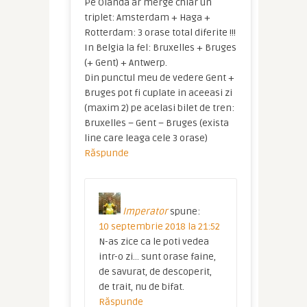
Pe Olanda ar merge chiar un
triplet: Amsterdam + Haga +
Rotterdam: 3 orase total diferite !!!
In Belgia la fel: Bruxelles + Bruges
(+ Gent) + Antwerp.
Din punctul meu de vedere Gent +
Bruges pot fi cuplate in aceeasi zi
(maxim 2) pe acelasi bilet de tren:
Bruxelles – Gent – Bruges (exista
line care leaga cele 3 orase)
Răspunde
Imperator
spune:
10 septembrie 2018 la 21:52
N-as zice ca le poti vedea
intr-o zi… sunt orase faine,
de savurat, de descoperit,
de trait, nu de bifat.
Răspunde