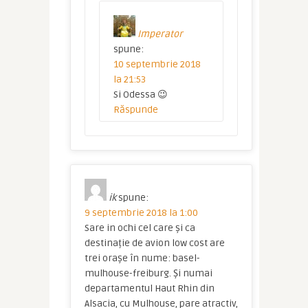
Imperator
spune:
10 septembrie 2018
la 21:53
Si Odessa 😉
Răspunde
ik
spune:
9 septembrie 2018 la 1:00
Sare in ochi cel care și ca
destinație de avion low cost are
trei orașe în nume: basel-
mulhouse-freiburg. Și numai
departamentul Haut Rhin din
Alsacia, cu Mulhouse, pare atractiv,