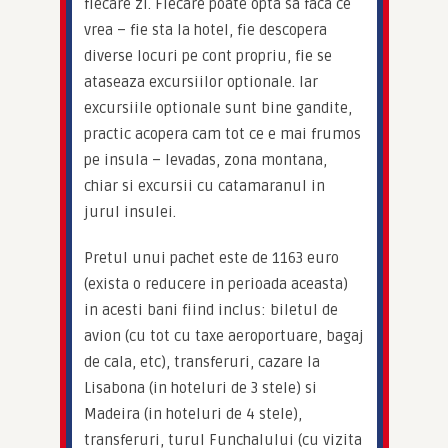
fiecare zi. Fiecare poate opta sa faca ce 
vrea – fie sta la hotel, fie descopera 
diverse locuri pe cont propriu, fie se 
ataseaza excursiilor optionale. Iar 
excursiile optionale sunt bine gandite, 
practic acopera cam tot ce e mai frumos 
pe insula – levadas, zona montana, 
chiar si excursii cu catamaranul in 
jurul insulei.
Pretul unui pachet este de 1163 euro 
(exista o reducere in perioada aceasta) 
in acesti bani fiind inclus: biletul de 
avion (cu tot cu taxe aeroportuare, bagaj 
de cala, etc), transferuri, cazare la 
Lisabona (in hoteluri de 3 stele) si 
Madeira (in hoteluri de 4 stele), 
transferuri, turul Funchalului (cu vizita 