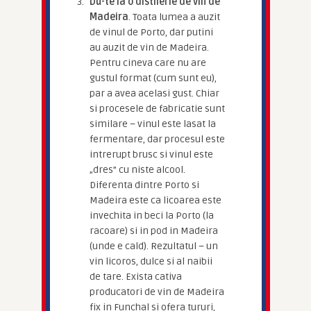
Du-te la o distilerie de vin de
Madeira
. Toata lumea a auzit
de vinul de Porto, dar putini
au auzit de vin de Madeira.
Pentru cineva care nu are
gustul format (cum sunt eu),
par a avea acelasi gust. Chiar
si procesele de fabricatie sunt
similare – vinul este lasat la
fermentare, dar procesul este
intrerupt brusc si vinul este
„dres” cu niste alcool.
Diferenta dintre Porto si
Madeira este ca licoarea este
invechita in beci la Porto (la
racoare) si in pod in Madeira
(unde e cald). Rezultatul – un
vin licoros, dulce si al naibii
de tare. Exista cativa
producatori de vin de Madeira
fix in Funchal si ofera tururi,