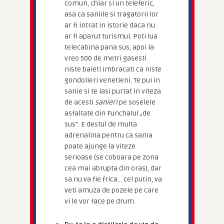
comun, chiar si un teleferic,
asa ca saniile si tragatorii lor
ar fi intrat in istorie daca nu
ar fi aparut turismul. Poti lua
telecabina pana sus, apoi la
vreo 500 de metri gasesti
niste baieti imbracati ca niste
gondolieri venetieni. Te pui in
sanie si te lasi purtat in viteza
de acesti
sanieri
pe soselele
asfaltate din Funchalul „de
sus”. E destul de multa
adrenalina pentru ca sania
poate ajunge la viteze
serioase (se coboara pe zona
cea mai abrupta din oras), dar
sa nu va fie frica… cel putin, va
veti amuza de pozele pe care
vi le vor face pe drum.