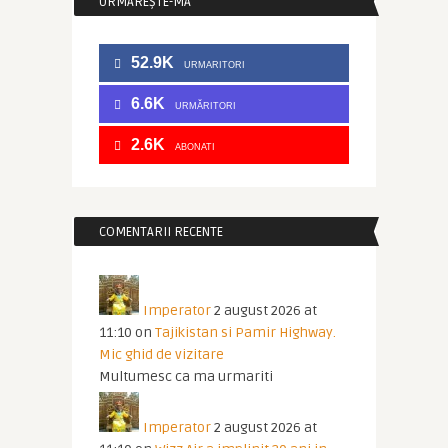
URMĂREȘTE-MĂ
52.9K
URMARITORI
6.6K
URMĂRITORI
2.6K
ABONATI
COMENTARII RECENTE
Imperator
2 august 2026 at
11:10
on
Tajikistan si Pamir Highway.
Mic ghid de vizitare
Multumesc ca ma urmariti
Imperator
2 august 2026 at