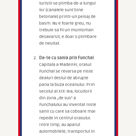
turistii se plimba de-a lungul
lor (canalele sunt bine
betonate) printr-un peisaj de
basm. Nu e foarte greu, nu
trebuie sa fii un muntoman
desavarsit, e doar o plimbare
de neuitat.
Da-te cu sania prin Funchal
.
Capitala a Madeirei, orasul
Funchal se revarsa pe niste
dealuri destul de abrupte
pana la buza oceanului. Prin
secolul al XIX-lea, locuitorii
din zona „de sus” a
Funchalului au inventat niste
sanii cu care sa coboare mai
repede in centrul orasului.
Intre timp, au aparut
automobilele, transportul in