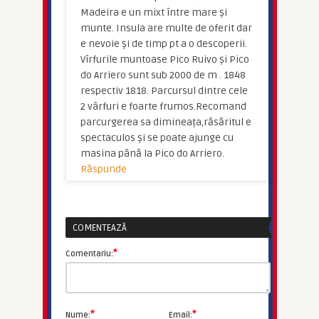
Madeira e un mixt între mare și
munte. Insula are multe de oferit dar
e nevoie și de timp pt a o descoperii.
Vîrfurile muntoase Pico Ruivo și Pico
do Arriero sunt sub 2000 de m . 1848
respectiv 1818. Parcursul dintre cele
2 vârfuri e foarte frumos.Recomand
parcurgerea sa dimineața,răsăritul e
spectaculos și se poate ajunge cu
masina până la Pico do Arriero.
Răspunde
COMENTEAZĂ
*
Comentariu:
*
*
Nume:
Email: