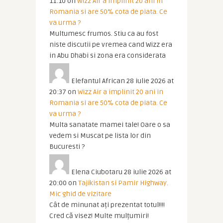
11:10
on
Wizz Air a implinit 20 ani in
Romania si are 50% cota de piata. Ce
va urma ?
Multumesc frumos. Stiu ca au fost
niste discutii pe vremea cand Wizz era
in Abu Dhabi si zona era considerata
Elefantul African
28 iulie 2026 at
20:37
on
Wizz Air a implinit 20 ani in
Romania si are 50% cota de piata. Ce
va urma ?
Multa sanatate mamei tale! Oare o sa
vedem si Muscat pe lista lor din
Bucuresti ?
Elena Ciubotaru
28 iulie 2026 at
20:00
on
Tajikistan si Pamir Highway.
Mic ghid de vizitare
Cât de minunat ați prezentat totul!!!!
Cred că visez! Multe mulțumiri!