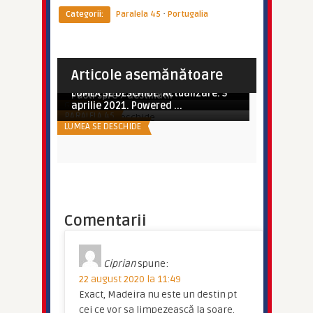
·
Categorii:
Paralela 45
Portugalia
Imperator
Imperator
Paralela45 lansează 7+7. Șapte
Imperator
Paralela45 lanseaza 6 destinatii
zile în care descoperi, ș ...
Cele 3 capitale ale Scandinaviei:
spectaculoase de charte ...
Imperator
Imperator
Articole asemănătoare
SUPER OFERTE TRANSPORT
Stockholm, Copenhaga ș ...
Mic ghid de insule din Grecia –
Imperator
Chartere Paralela 45 – chartere de
DIVERSE
Rhodos, urmele cavaleril ...
LUMEA SE DESCHIDE. Actualizare: 5
BLUEAIR
Pasti spre 7 destinatii
GRECIA
aprilie 2021. Powered ...
PARALELA 45
LUMEA SE DESCHIDE
Comentarii
Ciprian
spune:
22 august 2020 la 11:49
Exact, Madeira nu este un destin pt
cei ce vor sa limpezească la soare.