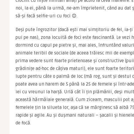
ciocnit cu niște militari aflați pe acolo la ceva manevre. Ei
noi, la ei, până la urmă, ne-am împrietenit, când au dat și
să-și facă selfie-uri cu foci 😊.
Deși pute îngrozitor (dacă ești mai simțitoriu de fel, ia-ți
pui pe nas), zona locuită de foci este fascinantă. Le vezi 
dormind cu capul pe pietre și, mai ales, înfruntând valuril
animale teribil de sociale (de aceea trăiesc mii de exemplar
prima vedere sunt foarte prietenoase și constructive (puii 
grădinițe ad-hoc de câțiva maturi), ele sunt foarte teritor
lupte pentru câte o palmă de loc (mă rog, sunt și destul 
poate avea un harem de 5 până la 25 de femele și într-ade
iei cu vreunul la harță. Urlă cât îi țin plămânii, deși mu
această hărmălaie generală. Cum ziceam, masculii pot aju
femelele țin la silueta lor, așa că se mărginesc să aibă 75
rapide și agile. Au și dușmani naturali – șacalii și hienel
de focă.