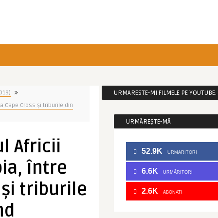
2019)
URMARESTE-MI FILMELE PE YOUTUBE. C
la Cape Cross și triburile din
URMĂREȘTE-MĂ
 Africii
52.9K
URMARITORI
ia, între
6.6K
URMĂRITORI
și triburile
2.6K
ABONATI
nd