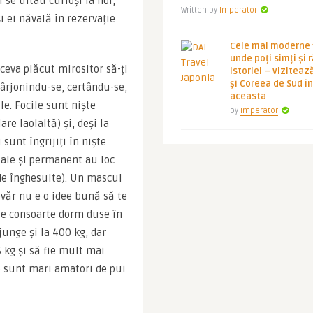
 se uitau curioși la noi, 
Written by
Imperator
 ei năvală în rezervație 
Cele mai moderne ț
unde poți simți și 
 ceva plăcut mirositor să-ți 
istoriei – viziteaz
și Coreea de Sud 
hârjonindu-se, certându-se, 
aceasta
e. Focile sunt niște 
by
Imperator
e laolaltă) și, deși la 
sunt îngrijiți în niște 
iale și permanent au loc 
de înghesuite). Un mascul 
văr nu e o idee bună să te 
lte consoarte dorm duse în 
nge și la 400 kg, dar 
 kg și să fie mult mai 
e sunt mari amatori de pui 