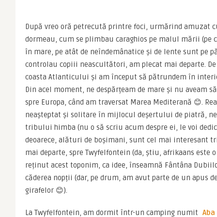
După vreo oră petrecută printre foci, urmărind amuzat c
dormeau, cum se plimbau caraghios pe malul mării (pe cât
în mare, pe atât de neîndemânatice și de lente sunt pe p
controlau copiii neascultători, am plecat mai departe. De
coasta Atlanticului și am început să pătrundem în interi
Din acel moment, ne despărțeam de mare și nu aveam să o
spre Europa, când am traversat Marea Mediterană 😊. Reap
neașteptat și solitare în mijlocul deșertului de piatră, ne
tribului himba (nu o să scriu acum despre ei, le voi dedic
deoarece, alături de boșimani, sunt cel mai interesant tri
mai departe, spre Twyfelfontein (da, știu, afrikaans este 
reținut acest toponim, ca idee, înseamnă Fântâna Dubiil
căderea nopții (dar, pe drum, am avut parte de un apus de
girafelor 😊).
La Twyfelfontein, am dormit într-un camping numit 
Aba