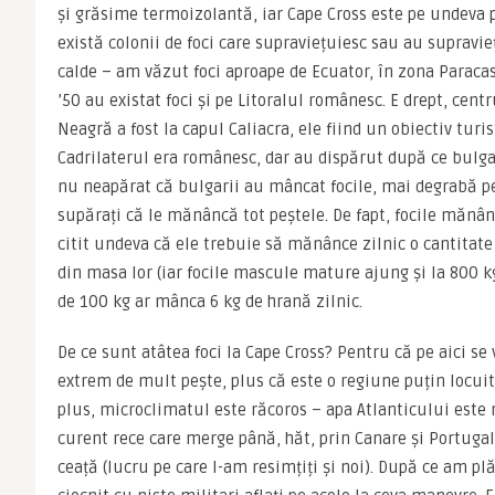
și grăsime termoizolantă, iar Cape Cross este pe undeva pe 
există colonii de foci care supraviețuiesc sau au supravieț
calde – am văzut foci aproape de Ecuator, în zona Paracas 
’50 au existat foci și pe Litoralul românesc. E drept, centr
Neagră a fost la capul Caliacra, ele fiind un obiectiv turi
Cadrilaterul era românesc, dar au dispărut după ce bulgar
nu neapărat că bulgarii au mâncat focile, mai degrabă pes
supărați că le mănâncă tot peștele. De fapt, focile mănân
citit undeva că ele trebuie să mănânce zilnic o cantitate
din masa lor (iar focile mascule mature ajung și la 800 kg
de 100 kg ar mânca 6 kg de hrană zilnic.
De ce sunt atâtea foci la Cape Cross? Pentru că pe aici se 
extrem de mult pește, plus că este o regiune puțin locuită
plus, microclimatul este răcoros – apa Atlanticului este re
curent rece care merge până, hăt, prin Canare și Portugali
ceață (lucru pe care l-am resimțiți și noi). După ce am plă