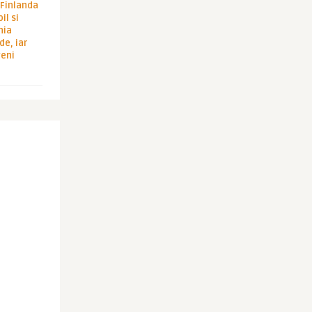
i Finlanda
il si
hia
de, iar
veni