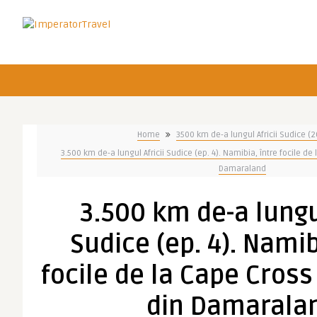
Home
3500 km de-a lungul Africii Sudice (
3.500 km de-a lungul Africii Sudice (ep. 4). Namibia, între focile de 
Damaraland
3.500 km de-a lungul
Sudice (ep. 4). Namib
focile de la Cape Cross 
din Damarala