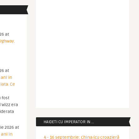
26 at
Highway.
26 at
 ani in
iata. Ce
 fost
 Wizz era
iderata
HAIDETI CU IMPERATOR IN …
ie 2026 at
 ani in
4 - 16 septembrie: China (cu croazieră