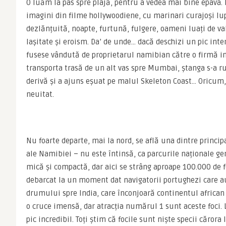
O luăm la pas spre plajă, pentru a vedea mai bine epava. 
imagini din filme hollywoodiene, cu marinari curajoși lu
dezlănțuită, noapte, furtună, fulgere, oameni luați de valu
lașitate și eroism. Da’ de unde… dacă deschizi un pic inter
fusese vândută de proprietarul namibian către o firmă indi
transporta trasă de un alt vas spre Mumbai, ștanga s-a rup
derivă și a ajuns eșuat pe malul Skeleton Coast… Oricum,
neuitat.
Nu foarte departe, mai la nord, se află una dintre principa
ale Namibiei – nu este întinsă, ca parcurile naționale gen
mică și compactă, dar aici se strâng aproape 100.000 de fo
debarcat la un moment dat navigatorii portughezi care au
drumului spre India, care înconjoară continentul african 
o cruce imensă, dar atracția numărul 1 sunt aceste foci. 
pic incredibil. Toți știm că focile sunt niște specii cărora 