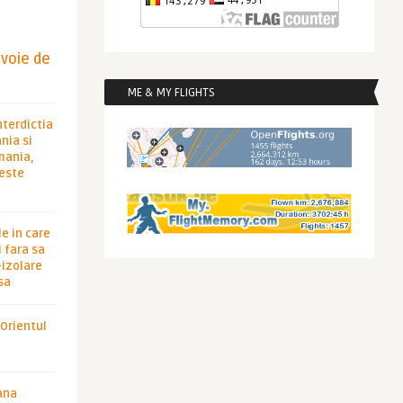
evoie de
ME & MY FLIGHTS
nterdictia
nia si
rmania,
 este
le in care
 fara sa
-izolare
sa
 Orientul
ana