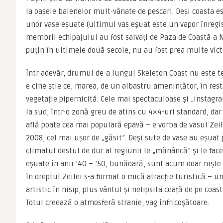
la oasele balenelor mult-vânate de pescari. Deși coasta es
unor vase eșuate (ultimul vas eșuat este un vapor înregistr
membrii echipajului au fost salvați de Paza de Coastă a Na
puțin în ultimele două secole, nu au fost prea multe vi
Într-adevăr, drumul de-a lungul Skeleton Coast nu este ter
e cine știe ce, marea, de un albastru amenințător, în rest,
vegetație pipernicită. Cele mai spectaculoase și „instagr
la sud, într-o zonă greu de atins cu 4×4-uri standard, da
află poate cea mai populară epavă – e vorba de vasul Zeila
2008, cel mai ușor de „găsit”. Deși sute de vase au eșuat 
climatul destul de dur al regiunii le „mănâncă” și le face 
eșuate în anii ’40 – ’50, bunăoară, sunt acum doar niște 
În dreptul Zeilei s-a format o mică atracție turistică – u
artistic în nisip, plus vântul și nelipsita ceață de pe coast
Totul creează o atmosferă stranie, vag înfricoșătoare.