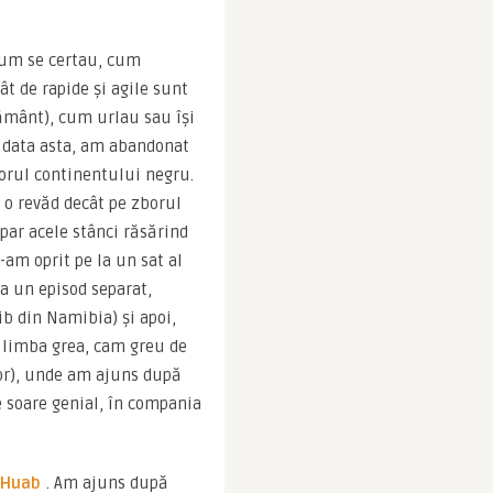
um se certau, cum 
 de rapide și agile sunt 
ământ), cum urlau sau își 
 data asta, am abandonat 
orul continentului negru. 
 revăd decât pe zborul 
ar acele stânci răsărind 
-am oprit pe la un sat al 
a un episod separat, 
b din Namibia) și apoi, 
o limba grea, cam greu de 
or), unde am ajuns după 
 soare genial, în compania 
 Huab
. Am ajuns după 