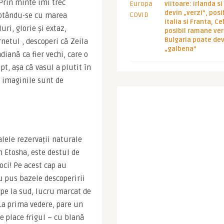
Prin minte îmi trec 
viitoare: Irlanda s
devin „verzi”, posib
ptându-se cu marea 
Italia si Franta, Ce
ri, glorie și extaz, 
posibil ramane ver
Bulgaria poate de
netul , descoperi că Zeila 
„galbena”
ană ca fier vechi, care o 
t, așa că vasul a plutit în 
 imaginile sunt de 
lele rezervații naturale 
 Etosha, este destul de 
ci! Pe acest cap au 
 pus bazele descoperirii 
pe la sud, lucru marcat de 
La prima vedere, pare un 
le place frigul – cu blană 