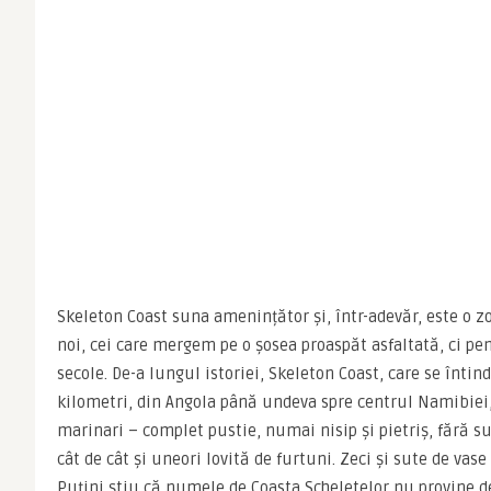
Skeleton Coast suna amenințător și, într-adevăr, este o z
noi, cei care mergem pe o șosea proaspăt asfaltată, ci pen
secole. De-a lungul istoriei, Skeleton Coast, care se întind
kilometri, din Angola până undeva spre centrul Namibiei, 
marinari – complet pustie, numai nisip și pietriș, fără sur
cât de cât și uneori lovită de furtuni. Zeci și sute de vase
Puțini știu că numele de Coasta Scheletelor nu provine de 