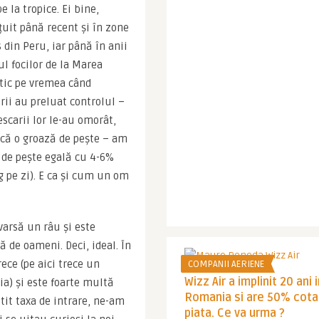
la tropice. Ei bine, 
uit până recent și în zone 
din Peru, iar până în anii 
ul focilor de la Marea 
stic pe vremea când 
ii au preluat controlul – 
carii lor le-au omorât, 
că o groază de pește – am 
 de pește egală cu 4-6% 
 pe zi). E ca și cum un om 
varsă un râu și este 
 de oameni. Deci, ideal. În 
ce (pe aici trece un 
COMPANII AERIENE
Wizz Air a implinit 20 ani 
a) și este foarte multă 
Romania si are 50% cota
tit taxa de intrare, ne-am 
piata. Ce va urma ?