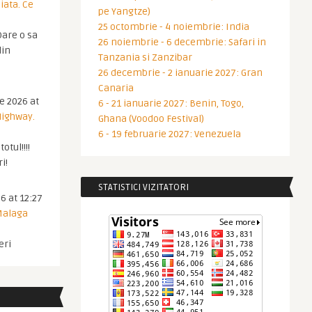
iata. Ce
pe Yangtze)
25 octombrie - 4 noiembrie: India
are o sa
26 noiembrie - 6 decembrie: Safari in
din
Tanzania si Zanzibar
26 decembrie - 2 ianuarie 2027: Gran
Canaria
ie 2026 at
6 - 21 ianuarie 2027: Benin, Togo,
Highway.
Ghana (Voodoo Festival)
6 - 19 februarie 2027: Venezuela
otul!!!!
i!
STATISTICI VIZITATORI
6 at 12:27
 Malaga
eri