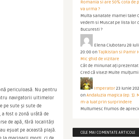
Romania si are 50% cota de p
va urma ?
Multa sanatate mamei tale! O
vedem si Muscat pe lista lor 
Bucuresti ?
Elena Ciubotaru
28 iul
20:00
on
Tajikistan si Pamir 
Mic ghid de vizitare
Cât de minunat ați prezentat t
Cred că visez! Multe mulțumir
Imperator
23 iunie 202
onă periculoasă. Nu pentru 
on
Andaluzia magica (ep. 1).
tru navigatorii ultimelor 
m-a luat prin surprindere
e pe sute și sute de 
Multumesc frumos de apreci
a fost o zonă urâtă de 
se de apă, fără localități 
 au eșuat pe această plajă. 
CELE MAI COMENTATE ARTICOLE
la marinarii morți, ci de 