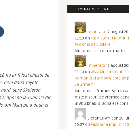
COMENTARII RECENTE
Imperator
2 august 20
11:10
on
Tajikistan si Pamir 
Mic ghid de vizitare
Multumesc ca ma urmariti
Imperator
2 august 20
11:10
on
Wizz Air a implinit 20
nu ar fi fost chestii de 
Romania si are 50% cota de p
. Cele două Toyote 
va urma ?
 nord, spre Skeleton 
Multumesc frumos. Stiu ca au
niste discutii pe vremea cand
i apoi pe la triburile din 
in Abu Dhabi si zona era cons
le-am lăsat pe a doua zi 
Elefantul African
28 iul
20:37
on
Wizz Air a implinit 20