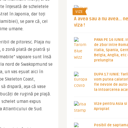
te înțesată de scheletele 
VIZE
at în Japonia, dar toți 
A avea sau a nu avea… n
mibiei), se pare că, cel 
viza !
ctime umane.
PANA PE 16 IUNIE. I
ibil de pitoresc. Plaja nu 
de zbor intre Roma
 o zonă plată de piatră și 
Italia, Spania, Ge
Belgia, Anglia, etc
amabile” vapoare sunt însă 
prelungita
r la nord de Swakopmund se 
, un vas eșuat aici în 
DUPA 17 IUNIE: Tari
pe Skeleton Coast, 
vom putea calatori
fie nevoie de auto
să dispară, așa că vase 
la intoarcerea aca
bucăți de rugină pe plajă. 
n schelet uman expus 
Vize pentru Asia si
a Atlanticului de Sud. 
Apropiat
Posibil de saptam