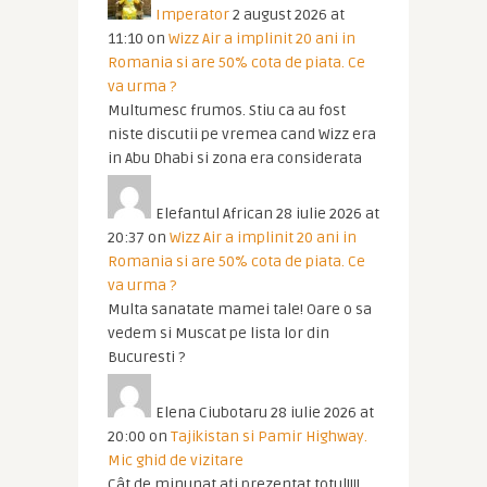
Imperator
2 august 2026 at
11:10
on
Wizz Air a implinit 20 ani in
Romania si are 50% cota de piata. Ce
va urma ?
Multumesc frumos. Stiu ca au fost
niste discutii pe vremea cand Wizz era
in Abu Dhabi si zona era considerata
Elefantul African
28 iulie 2026 at
20:37
on
Wizz Air a implinit 20 ani in
Romania si are 50% cota de piata. Ce
va urma ?
Multa sanatate mamei tale! Oare o sa
vedem si Muscat pe lista lor din
Bucuresti ?
Elena Ciubotaru
28 iulie 2026 at
20:00
on
Tajikistan si Pamir Highway.
Mic ghid de vizitare
Cât de minunat ați prezentat totul!!!!