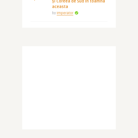
și Coreea de Sud în toamna
aceasta
by
Imperator