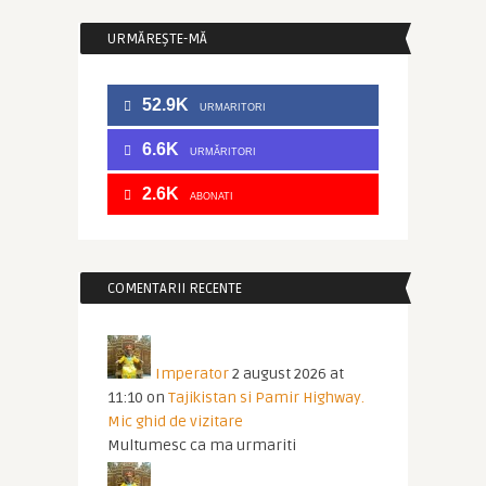
URMĂREȘTE-MĂ
52.9K
URMARITORI
6.6K
URMĂRITORI
2.6K
ABONATI
COMENTARII RECENTE
Imperator
2 august 2026 at
11:10
on
Tajikistan si Pamir Highway.
Mic ghid de vizitare
Multumesc ca ma urmariti