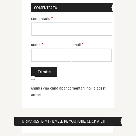
COMENTEAZĂ
*
Comentariu:
*
*
Nume:
Email:
Anunță-mă când apar comentarii noi la acest
articol
URMARESTE-MI FILMELE PE YOUTUBE. CLICK AICI!