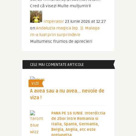
Cred că visez! Multe mulțumiri!
Imperator
23 iunie 2026 at 12:27
on
Andaluzia magica (ep. 1). Malaga
m-a luat prin surprindere
Multumesc frumos de aprecieri
CELE MAI COMENTATE ARTICOLE
VIZE
A avea sau a nu avea… nevoie de
viza !
PANA PE 16 IUNIE. Interdictia
de zbor intre Romania si
Italia, Spania, Germania,
Belgia, Anglia, etc este
prelungita