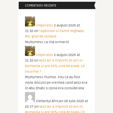
COMENTARII RECENTE
Imperator
2 august 2026 at
11:10
on
Tajikistan si Pamir Highway.
Mic ghid de vizitare
Multumesc ca ma urmariti
Imperator
2 august 2026 at
11:10
on
Wizz Air a implinit 20 ani in
Romania si are 50% cota de piata. Ce
va urma ?
Multumesc frumos. Stiu ca au fost
niste discutii pe vremea cand Wizz era
in Abu Dhabi si zona era considerata
Elefantul African
28 iulie 2026 at
20:37
on
Wizz Air a implinit 20 ani in
Romania si are 50% cota de piata. Ce