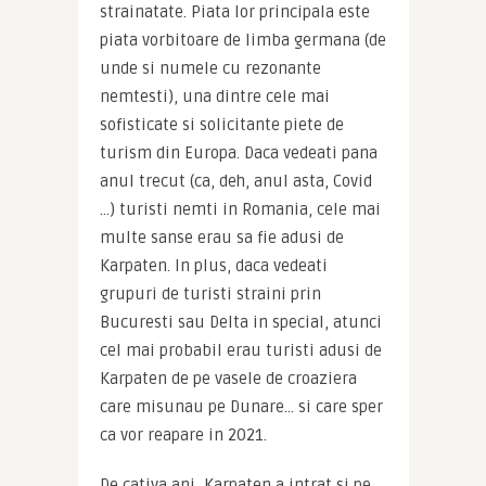
strainatate. Piata lor principala este 
piata vorbitoare de limba germana (de 
unde si numele cu rezonante 
nemtesti), una dintre cele mai 
sofisticate si solicitante piete de 
turism din Europa. Daca vedeati pana 
anul trecut (ca, deh, anul asta, Covid 
…) turisti nemti in Romania, cele mai 
multe sanse erau sa fie adusi de 
Karpaten. In plus, daca vedeati 
grupuri de turisti straini prin 
Bucuresti sau Delta in special, atunci 
cel mai probabil erau turisti adusi de 
Karpaten de pe vasele de croaziera 
care misunau pe Dunare… si care sper 
ca vor reapare in 2021.
De cativa ani, Karpaten a intrat si pe 