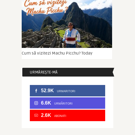
Cum să vizitezi Machu Picchu?
Today
URMĂREȘTE-MĂ
52.9K
URMARITORI
6.6K
URMĂRITORI
2.6K
ABONATI