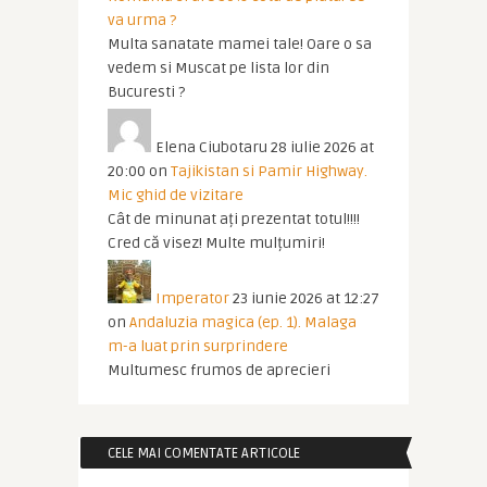
va urma ?
Multa sanatate mamei tale! Oare o sa
vedem si Muscat pe lista lor din
Bucuresti ?
Elena Ciubotaru
28 iulie 2026 at
20:00
on
Tajikistan si Pamir Highway.
Mic ghid de vizitare
Cât de minunat ați prezentat totul!!!!
Cred că visez! Multe mulțumiri!
Imperator
23 iunie 2026 at 12:27
on
Andaluzia magica (ep. 1). Malaga
m-a luat prin surprindere
Multumesc frumos de aprecieri
CELE MAI COMENTATE ARTICOLE