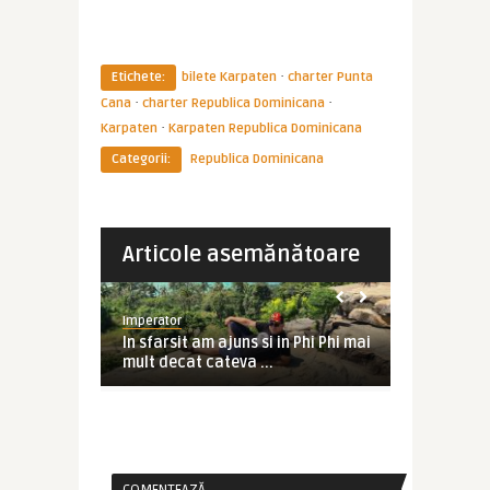
·
Etichete:
bilete Karpaten
charter Punta
·
·
Cana
charter Republica Dominicana
·
Karpaten
Karpaten Republica Dominicana
Categorii:
Republica Dominicana
Articole asemănătoare
THAILANDA
COMPANII AER
Imperator
Imperator
destinatii
In sfarsit am ajuns si in Phi Phi mai
Zbor direc
e ...
mult decat cateva ...
Thailanda. 