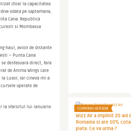
izat chiar la capacitatea 
dive odata pe saptamana, 
nta Cana. Republica 
ucuresti si Mombassa 
ng-haul, avion de distante 
esti – Punta Cana 
e desfasoara direct, fara 
erat de Anima Wings care 
la Luxor, iar cineva mi-a 
 cursele operate de 
la sfarsitul lui ianuarie. 
COMPANII AERIENE
Wizz Air a implinit 20 ani 
Romania si are 50% cota
piata. Ce va urma ?