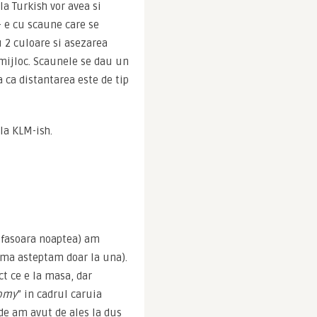
 Turkish vor avea si 
 e cu scaune care se 
 2 culoare si asezarea 
 mijloc. Scaunele se dau un 
 ca distantarea este de tip 
la KLM-ish.
sfasoara noaptea) am 
ma asteptam doar la una). 
t ce e la masa, dar 
omy
” in cadrul caruia 
e am avut de ales la dus 