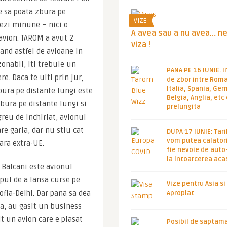
e sa poata zbura pe 
VIZE
vezi minune – nici o 
A avea sau a nu avea… n
vion. TAROM a avut 2 
viza !
and astfel de avioane in 
nabil, iti trebuie un 
PANA PE 16 IUNIE. I
. Daca te uiti prin jur, 
de zbor intre Roma
Italia, Spania, Ge
ura pe distante lungi este 
Belgia, Anglia, etc
bura pe distante lungi si 
prelungita
reu de inchiriat, avionul 
e garla, dar nu stiu cat 
DUPA 17 IUNIE: Tari
vom putea calatori
ara extra-UE.
fie nevoie de auto
la intoarcerea aca
 Balcani este avionul 
pul de a lansa curse pe 
Vize pentru Asia si
ofia-Delhi. Dar pana sa dea 
Apropiat
a, au gasit un business 
 un avion care e plasat 
Posibil de saptam