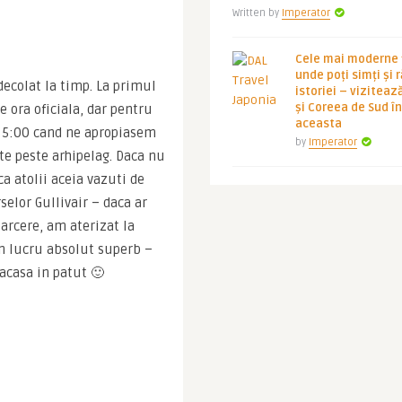
Written by
Imperator
Cele mai moderne ț
unde poți simți și 
decolat la timp. La primul 
istoriei – viziteaz
și Coreea de Sud 
 ora oficiala, dar pentru 
aceasta
a 5:00 cand ne apropiasem 
by
Imperator
e peste arhipelag. Daca nu 
a atolii aceia vazuti de 
elor Gullivair – daca ar 
arcere, am aterizat la 
n lucru absolut superb – 
 acasa in patut 🙂