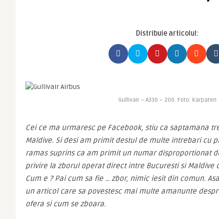
Distribuie articolul:
Gullivair – A330 – 200. Foto: Karpaten
Cei ce ma urmaresc pe Facebook, stiu ca saptamana trec
Maldive. Si desi am primit destul de multe intrebari cu pr
ramas suprins ca am primit un numar disproportionat de
privire la zborul operat direct intre Bucuresti si Maldive 
Cum e ? Pai cum sa fie … zbor, nimic iesit din comun. As
un articol care sa povestesc mai multe amanunte despre G
ofera si cum se zboara.