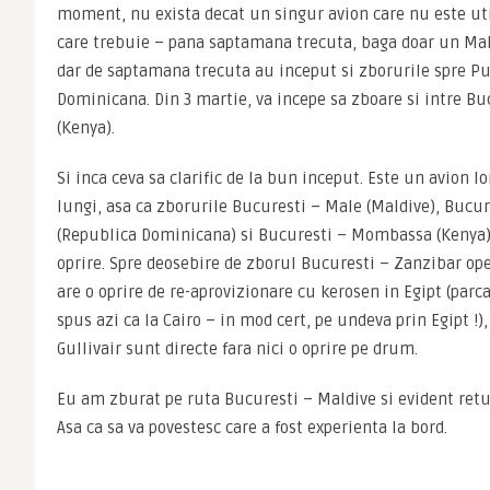
moment, nu exista decat un singur avion care nu este util
care trebuie – pana saptamana trecuta, baga doar un Mal
dar de saptamana trecuta au inceput si zborurile spre Pu
Dominicana. Din 3 martie, va incepe sa zboare si intre B
(Kenya).
Si inca ceva sa clarific de la bun inceput. Este un avion lo
lungi, asa ca zborurile Bucuresti – Male (Maldive), Bucur
(Republica Dominicana) si Bucuresti – Mombassa (Kenya) s
oprire. Spre deosebire de zborul Bucuresti – Zanzibar op
are o oprire de re-aprovizionare cu kerosen in Egipt (parca 
spus azi ca la Cairo – in mod cert, pe undeva prin Egipt !),
Gullivair sunt directe fara nici o oprire pe drum.
Eu am zburat pe ruta Bucuresti – Maldive si evident retur 
Asa ca sa va povestesc care a fost experienta la bord.