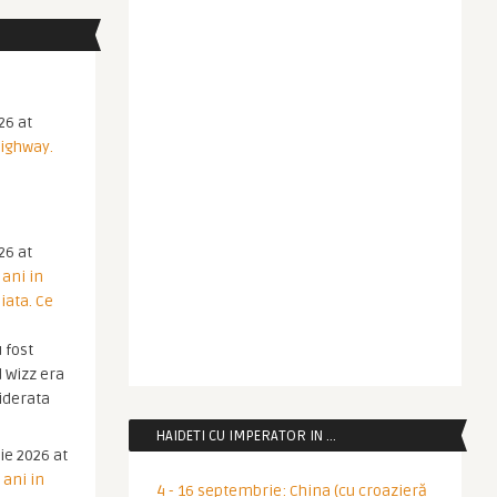
26 at
Highway.
26 at
 ani in
iata. Ce
 fost
 Wizz era
iderata
HAIDETI CU IMPERATOR IN …
ie 2026 at
 ani in
4 - 16 septembrie: China (cu croazieră