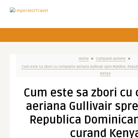
Home
Companii aeriene
Cum este sa zbori cu compania aeriana Gullivair spre Maldive, Repu
Kenya
Cum este sa zbori cu
aeriana Gullivair spr
Republica Dominican
curand Keny