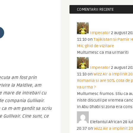
COMENTARII RECENTE
Imperator
2 august 20
11:10
on
Tajikistan si Pamir 
Mic ghid de vizitare
Multumesc ca ma urmariti
Imperator
2 august 20
11:10
on
Wizz Air a implinit 20
uta am fost prin 
Romania si are 50% cota de p
ivire la Maldive, am 
va urma ?
 mare de intrebari cu 
Multumesc frumos. Stiu ca au
niste discutii pe vremea cand
de compania Gullivair. 
in Abu Dhabi si zona era cons
a ca m-am gandit sa scriu 
ullivair. Cine sunt, ce 
Elefantul African
28 iul
20:37
on
Wizz Air a implinit 20