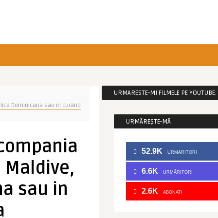
URMARESTE-MI FILMELE PE YOUTUBE. C
blica Dominicana sau in curand
URMĂREȘTE-MĂ
 compania
52.9K
URMARITORI
e Maldive,
6.6K
URMĂRITORI
a sau in
2.6K
ABONATI
a