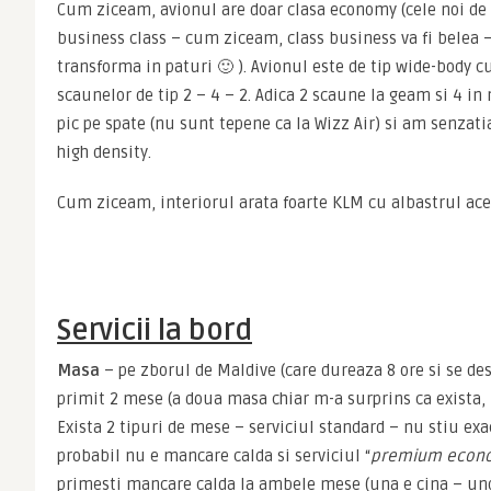
Cum ziceam, avionul are doar clasa economy (cele noi de la
business class – cum ziceam, class business va fi belea –
transforma in paturi 🙂 ). Avionul este de tip wide-body cu
scaunelor de tip 2 – 4 – 2. Adica 2 scaune la geam si 4 in
pic pe spate (nu sunt tepene ca la Wizz Air) si am senzatia
high density.
Cum ziceam, interiorul arata foarte KLM cu albastrul ace
Servicii la bord
Masa
 – pe zborul de Maldive (care dureaza 8 ore si se de
primit 2 mese (a doua masa chiar m-a surprins ca exista, 
Exista 2 tipuri de mese – serviciul standard – nu stiu exac
probabil nu e mancare calda si serviciul “
premium econ
primesti mancare calda la ambele mese (una e cina – und