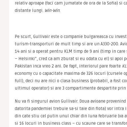
relativ aproape (faci cam jumatate de ora de la Sofia) si c
distante lungi. 
Win-Win
.
Pe scurt, Gullivair este o companie bulgareasca cu investi
turism-transporturi de mult timp si are un A330-200. Avio
14 ani si a operat pentru KLM timp de 9 ani (timp in car
– Helsinki”, cred ca am zburat si eu odata cu el) si apoi 
Pakistan inca vreo 2 ani. De fapt, interiorul pare foarte 
KL
economy cu o capacitate maxima de 326 locuri (cursele o
full), deci nu are nici o clasa business (probabil, a fost c
ultimul operator) si are 3 compartimente despartite prin n
Nu va fi singurul avion Gullivair. Doua avioane provenind d
datorita pandemiei trebuie sa-si taie din flota) vor intra in
din cate stiu cel putin unul chiar din luna februarie (va 
si 16 locuri in business class – cu scaune care se transfor