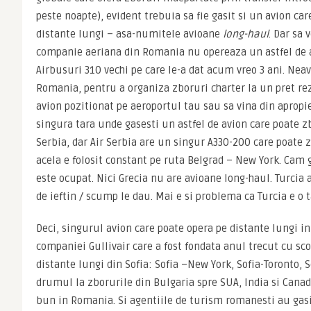
peste noapte), evident trebuia sa fie gasit si un avion car
distante lungi – asa-numitele avioane 
long-haul
. Dar sa 
companie aeriana din Romania nu opereaza un astfel de a
Airbusuri 310 vechi pe care le-a dat acum vreo 3 ani. Neav
Romania, pentru a organiza zboruri charter la un pret rezo
avion pozitionat pe aeroportul tau sau sa vina din apropiere
singura tara unde gasesti un astfel de avion care poate zb
Serbia, dar Air Serbia are un singur A330-200 care poate z
acela e folosit constant pe ruta Belgrad – New York. Cam g
este ocupat. Nici Grecia nu are avioane long-haul. Turcia ar
de ieftin / scump le dau. Mai e si problema ca Turcia e o t
Deci, singurul avion care poate opera pe distante lungi in
companiei Gullivair care a fost fondata anul trecut cu sco
distante lungi din Sofia: Sofia –New York, Sofia-Toronto, S
drumul la zborurile din Bulgaria spre SUA, India si Canad
bun in Romania. Si agentiile de turism romanesti au gasit