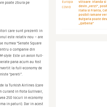
viitoare: Irlanda s
are poate zbura pe 
devin „verzi”, posib
Italia si Franta, Ce
posibil ramane ver
Bulgaria poate de
„galbena”
tori care sunt prezenti in 
nul este relativ nou – are 
e se numea “Senate Square 
pentru o companie din 
M-style
. Este un avion full-
perate pana acum au fost 
onvertit la full-economy de 
iste “pereti”.
e la Turkish Airlines (care 
 curand in flota Gullivair, 
avea 250 locuri in economy 
ma in paturi). Dar in acest 