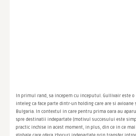
In primul rand, sa incepem cu inceputul. Gullivair este o
inteleg ca face parte dintr-un holding care are si avioane 
Bulgaria. In contextul in care pentru prima oara au aparut
spre destinatii indepartate (motivul succesului este simp
practic inchise in acest moment, in plus, din ce in ce ma
globale care ofera zboruri indepartate prin transfer intro