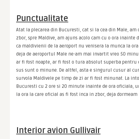
Punctualitate
Atat la plecarea din Bucuresti, cat si la cea din Male, am 
zbor, spre Maldive, am ajuns acolo cam cu o ora inainte de
ca maldivienii de la aeroport nu venisera la munca la or
deja de aeroportul Male ne-am mai invartit vreo 50 minut
ar fi fost noapte, ar fi fost o tura absolut superba pentru c
sus sunt o minune. De altfel, asta e singurul cusur al curs
survola Maldivele pe timp de zi ar fi fost minunat. La into
Bucuresti cu 2 ore si 20 minute inainte de ora oficiala, u
la ora la care oficial as fi fost inca in zbor, deja dormeam
Interior avion Gullivair