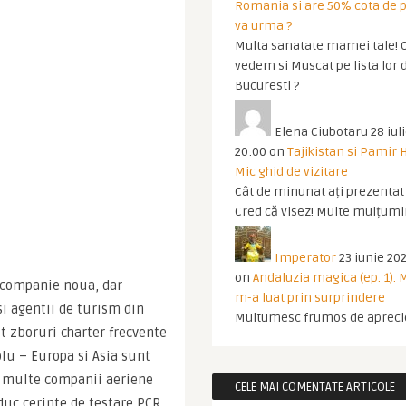
Romania si are 50% cota de p
va urma ?
Multa sanatate mamei tale! O
vedem si Muscat pe lista lor 
Bucuresti ?
Elena Ciubotaru
28 iul
20:00
on
Tajikistan si Pamir 
Mic ghid de vizitare
Cât de minunat ați prezentat t
Cred că visez! Multe mulțumir
Imperator
23 iunie 202
on
Andaluzia magica (ep. 1).
 companie noua, dar 
m-a luat prin surprindere
si agentii de turism din 
Multumesc frumos de apreci
 zboruri charter frecvente 
lu – Europa si Asia sunt 
i multe companii aeriene 
CELE MAI COMENTATE ARTICOLE
duc cerinte de testare PCR 