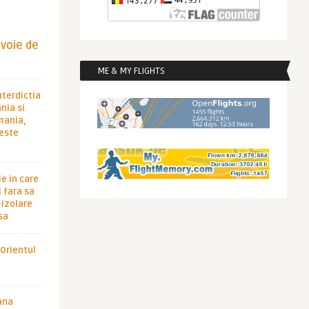
evoie de
ME & MY FLIGHTS
nterdictia
nia si
rmania,
 este
le in care
 fara sa
-izolare
sa
 Orientul
ana