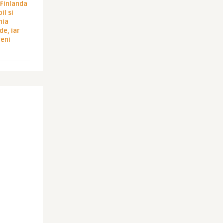
i Finlanda
il si
hia
de, iar
veni