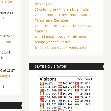
iata. Ce
pe Yangtze)
25 octombrie - 4 noiembrie: India
are o sa
26 noiembrie - 6 decembrie: Safari in
din
Tanzania si Zanzibar
26 decembrie - 2 ianuarie 2027: Gran
Canaria
ie 2026 at
6 - 21 ianuarie 2027: Benin, Togo,
Highway.
Ghana (Voodoo Festival)
6 - 19 februarie 2027: Venezuela
otul!!!!
i!
STATISTICI VIZITATORI
6 at 12:27
 Malaga
eri