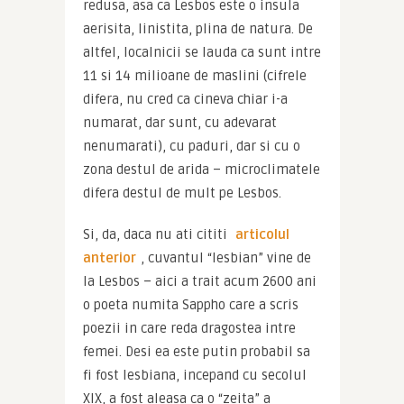
redusa, asa ca Lesbos este o insula 
aerisita, linistita, plina de natura. De 
altfel, localnicii se lauda ca sunt intre 
11 si 14 milioane de maslini (cifrele 
difera, nu cred ca cineva chiar i-a 
numarat, dar sunt, cu adevarat 
nenumarati), cu paduri, dar si cu o 
zona destul de arida – microclimatele 
difera destul de mult pe Lesbos.
Si, da, daca nu ati cititi 
articolul 
anterior
, cuvantul “lesbian” vine de 
la Lesbos – aici a trait acum 2600 ani 
o poeta numita Sappho care a scris 
poezii in care reda dragostea intre 
femei. Desi ea este putin probabil sa 
fi fost lesbiana, incepand cu secolul 
XIX, a fost aleasa ca o “zeita” a 