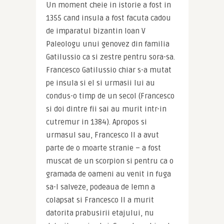
Un moment cheie in istorie a fost in 
1355 cand insula a fost facuta cadou 
de imparatul bizantin Ioan V 
Paleologu unui genovez din familia 
Gatilussio ca si zestre pentru sora-sa. 
Francesco Gatilussio chiar s-a mutat 
pe insula si el si urmasii lui au 
condus-o timp de un secol (Francesco 
si doi dintre fii sai au murit intr-in 
cutremur in 1384). Apropos si 
urmasul sau, Francesco II a avut 
parte de o moarte stranie – a fost 
muscat de un scorpion si pentru ca o 
gramada de oameni au venit in fuga 
sa-l salveze, podeaua de lemn a 
colapsat si Francesco II a murit 
datorita prabusirii etajului, nu 