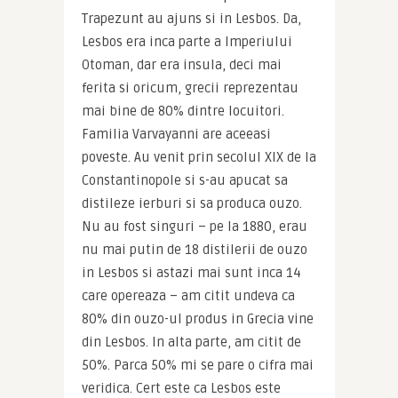
Trapezunt au ajuns si in Lesbos. Da, 
Lesbos era inca parte a Imperiului 
Otoman, dar era insula, deci mai 
ferita si oricum, grecii reprezentau 
mai bine de 80% dintre locuitori. 
Familia Varvayanni are aceeasi 
poveste. Au venit prin secolul XIX de la 
Constantinopole si s-au apucat sa 
distileze ierburi si sa produca ouzo. 
Nu au fost singuri – pe la 1880, erau 
nu mai putin de 18 distilerii de ouzo 
in Lesbos si astazi mai sunt inca 14 
care opereaza – am citit undeva ca 
80% din ouzo-ul produs in Grecia vine 
din Lesbos. In alta parte, am citit de 
50%. Parca 50% mi se pare o cifra mai 
veridica. Cert este ca Lesbos este 