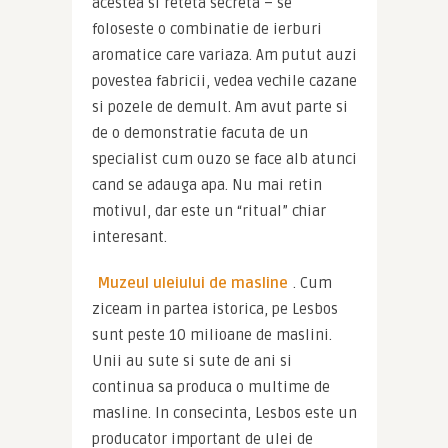
acestea si reteta secreta – se 
foloseste o combinatie de ierburi 
aromatice care variaza. Am putut auzi 
povestea fabricii, vedea vechile cazane 
si pozele de demult. Am avut parte si 
de o demonstratie facuta de un 
specialist cum ouzo se face alb atunci 
cand se adauga apa. Nu mai retin 
motivul, dar este un “ritual” chiar 
interesant.
Muzeul uleiului de masline
. Cum 
ziceam in partea istorica, pe Lesbos 
sunt peste 10 milioane de maslini. 
Unii au sute si sute de ani si 
continua sa produca o multime de 
masline. In consecinta, Lesbos este un 
producator important de ulei de 