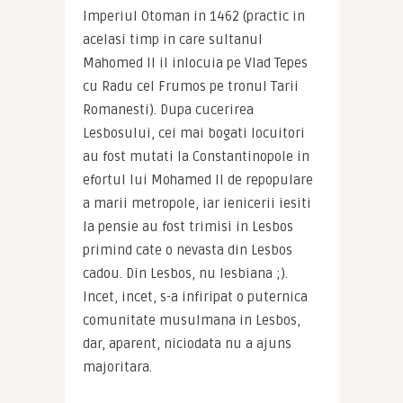
Imperiul Otoman in 1462 (practic in 
acelasi timp in care sultanul 
Mahomed II il inlocuia pe Vlad Tepes 
cu Radu cel Frumos pe tronul Tarii 
Romanesti). Dupa cucerirea 
Lesbosului, cei mai bogati locuitori 
au fost mutati la Constantinopole in 
efortul lui Mohamed II de repopulare 
a marii metropole, iar ienicerii iesiti 
la pensie au fost trimisi in Lesbos 
primind cate o nevasta din Lesbos 
cadou. Din Lesbos, nu lesbiana ;). 
Incet, incet, s-a infiripat o puternica 
comunitate musulmana in Lesbos, 
dar, aparent, niciodata nu a ajuns 
majoritara.