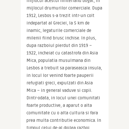
mijlocul acestui hinterland bogat, in 
mijlocul drumurilor comerciale. Dupa 
1912, Lesbos s-a trezit intr-un colt 
indepartat al Greciei, la 5 km de 
inamic, legaturile comerciale de 
milenii fiind brusc inchise. In plus, 
dupa razboiul pierdut din 1919 – 
1922, incheiat cu catastrofa din Asia 
Mica, populatia musulmana din 
Lesbos a trebuit sa paraseasca insula, 
in locul lor venind foarte pauperii 
refugiati greci, expulzati din Asia 
Mica – in general vaduve si copii. 
Dintr-odata, in locul unei comunitati 
foarte productive, a aparut o alta 
comunitate cu o alta cultura si fara 
prea multa contributie economica. In 
timpul celui de-al doilea razboi 