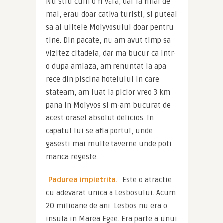
Nu stiu cum o fi vara, dar la final de 
mai, erau doar cativa turisti, si puteai 
sa ai ulitele Molyvosului doar pentru 
tine. Din pacate, nu am avut timp sa 
vizitez citadela, dar ma bucur ca intr-
o dupa amiaza, am renuntat la apa 
rece din piscina hotelului in care 
stateam, am luat la picior vreo 3 km 
pana in Molyvos si m-am bucurat de 
acest orasel absolut delicios. In 
capatul lui se afla portul, unde 
gasesti mai multe taverne unde poti 
manca regeste.
Padurea impietrita.
 Este o atractie 
cu adevarat unica a Lesbosului. Acum 
20 milioane de ani, Lesbos nu era o 
insula in Marea Egee. Era parte a unui 