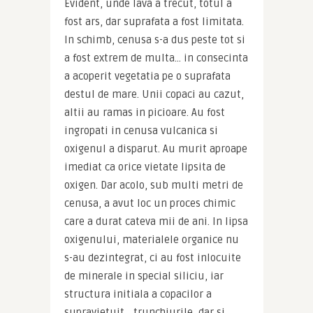
Evident, unde lava a trecut, totul a 
fost ars, dar suprafata a fost limitata. 
In schimb, cenusa s-a dus peste tot si 
a fost extrem de multa… in consecinta 
a acoperit vegetatia pe o suprafata 
destul de mare. Unii copaci au cazut, 
altii au ramas in picioare. Au fost 
ingropati in cenusa vulcanica si 
oxigenul a disparut. Au murit aproape 
imediat ca orice vietate lipsita de 
oxigen. Dar acolo, sub multi metri de 
cenusa, a avut loc un proces chimic 
care a durat cateva mii de ani. In lipsa 
oxigenului, materialele organice nu 
s-au dezintegrat, ci au fost inlocuite 
de minerale in special siliciu, iar 
structura initiala a copacilor a 
supravietuit… trunchiurile, dar si 