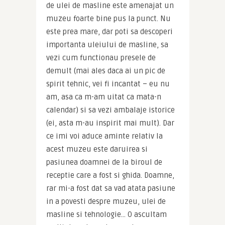
de ulei de masline este amenajat un 
muzeu foarte bine pus la punct. Nu 
este prea mare, dar poti sa descoperi 
importanta uleiului de masline, sa 
vezi cum functionau presele de 
demult (mai ales daca ai un pic de 
spirit tehnic, vei fi incantat – eu nu 
am, asa ca m-am uitat ca mata-n 
calendar) si sa vezi ambalaje istorice 
(ei, asta m-au inspirit mai mult). Dar 
ce imi voi aduce aminte relativ la 
acest muzeu este daruirea si 
pasiunea doamnei de la biroul de 
receptie care a fost si ghida. Doamne, 
rar mi-a fost dat sa vad atata pasiune 
in a povesti despre muzeu, ulei de 
masline si tehnologie… O ascultam 