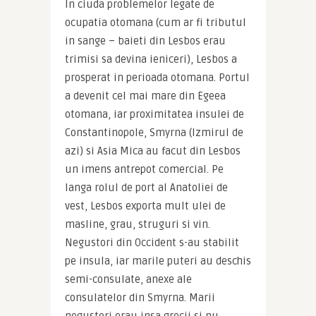
In ciuda problemelor legate de 
ocupatia otomana (cum ar fi tributul 
in sange – baieti din Lesbos erau 
trimisi sa devina ieniceri), Lesbos a 
prosperat in perioada otomana. Portul 
a devenit cel mai mare din Egeea 
otomana, iar proximitatea insulei de 
Constantinopole, Smyrna (Izmirul de 
azi) si Asia Mica au facut din Lesbos 
un imens antrepot comercial. Pe 
langa rolul de port al Anatoliei de 
vest, Lesbos exporta mult ulei de 
masline, grau, struguri si vin. 
Negustori din Occident s-au stabilit 
pe insula, iar marile puteri au deschis 
semi-consulate, anexe ale 
consulatelor din Smyrna. Marii 
negustori erau insa grecii si nu 