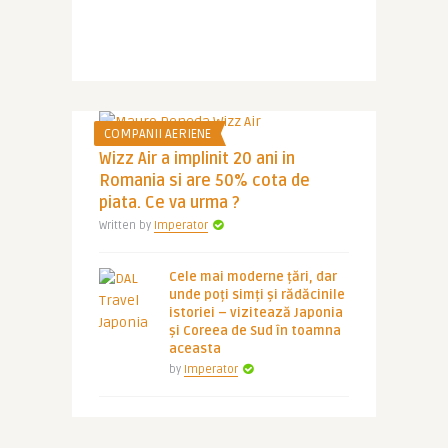
COMPANII AERIENE
Wizz Air a implinit 20 ani in
Romania si are 50% cota de
piata. Ce va urma ?
Written by
Imperator
Cele mai moderne țări, dar
unde poți simți și rădăcinile
istoriei – vizitează Japonia
și Coreea de Sud în toamna
aceasta
by
Imperator