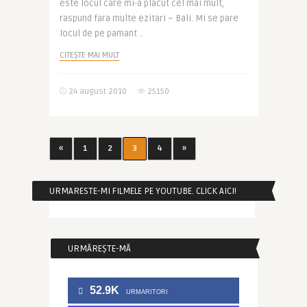
este locul care mi-a placut cel mai mult,
raspund fara multe ezitari – Bali. Mi se pare
locul de pe pamant ..
CITEȘTE MAI MULT
24 august 2010
25150
«
1
2
3
4
»
URMARESTE-MI FILMELE PE YOUTUBE. CLICK AICI!
URMĂREȘTE-MĂ
52.9K
URMARITORI