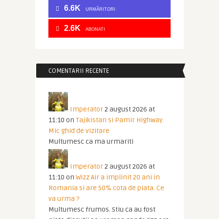
6.6K
URMĂRITORI
2.6K
ABONATI
COMENTARII RECENTE
Imperator
2 august 2026 at
11:10
on
Tajikistan si Pamir Highway.
Mic ghid de vizitare
Multumesc ca ma urmariti
Imperator
2 august 2026 at
11:10
on
Wizz Air a implinit 20 ani in
Romania si are 50% cota de piata. Ce
va urma ?
Multumesc frumos. Stiu ca au fost