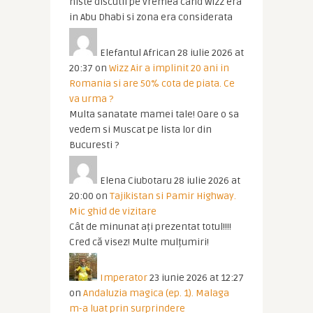
niste discutii pe vremea cand Wizz era
in Abu Dhabi si zona era considerata
Elefantul African
28 iulie 2026 at
20:37
on
Wizz Air a implinit 20 ani in
Romania si are 50% cota de piata. Ce
va urma ?
Multa sanatate mamei tale! Oare o sa
vedem si Muscat pe lista lor din
Bucuresti ?
Elena Ciubotaru
28 iulie 2026 at
20:00
on
Tajikistan si Pamir Highway.
Mic ghid de vizitare
Cât de minunat ați prezentat totul!!!!
Cred că visez! Multe mulțumiri!
Imperator
23 iunie 2026 at 12:27
on
Andaluzia magica (ep. 1). Malaga
m-a luat prin surprindere