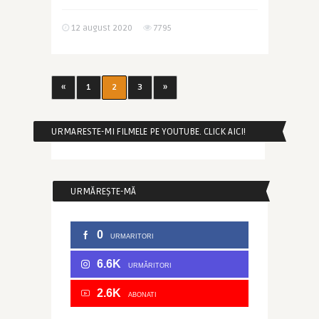
12 august 2020
7795
«
1
2
3
»
URMARESTE-MI FILMELE PE YOUTUBE. CLICK AICI!
URMĂREȘTE-MĂ
0
URMARITORI
6.6K
URMĂRITORI
2.6K
ABONATI