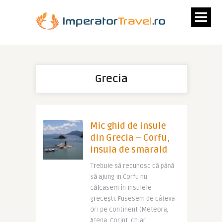
Grecia
Mic ghid de insule
din Grecia – Corfu,
insula de smarald
Trebuie să recunosc că până
să ajung in Corfu nu
călcasem în insulele
grecești. Fusesem de câteva
ori pe continent (Meteora,
Atena, Corint, chiar ..