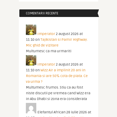
COMENTARII RECENTE
Imperator
2 august 2026 at
11:10
on
Tajikistan si Pamir Highway.
Mic ghid de vizitare
Multumesc ca ma urmariti
Imperator
2 august 2026 at
11:10
on
Wizz Air a implinit 20 ani in
Romania si are 50% cota de piata. Ce
va urma ?
Multumesc frumos. Stiu ca au fost
niste discutii pe vremea cand Wizz era
in Abu Dhabi si zona era considerata
Elefantul African
28 iulie 2026 at