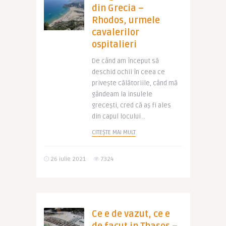
din Grecia –
Rhodos, urmele
cavalerilor
ospitalieri
De când am început să
deschid ochii în ceea ce
privește călătoriile, când mă
gândeam la insulele
grecești, cred că aș fi ales
din capul locului ..
CITEȘTE MAI MULT
26 iulie 2021
7324
Ce e de vazut, ce e