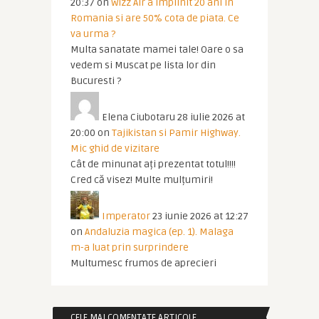
20:37
on
Wizz Air a implinit 20 ani in
Romania si are 50% cota de piata. Ce
va urma ?
Multa sanatate mamei tale! Oare o sa
vedem si Muscat pe lista lor din
Bucuresti ?
Elena Ciubotaru
28 iulie 2026 at
20:00
on
Tajikistan si Pamir Highway.
Mic ghid de vizitare
Cât de minunat ați prezentat totul!!!!
Cred că visez! Multe mulțumiri!
Imperator
23 iunie 2026 at 12:27
on
Andaluzia magica (ep. 1). Malaga
m-a luat prin surprindere
Multumesc frumos de aprecieri
CELE MAI COMENTATE ARTICOLE