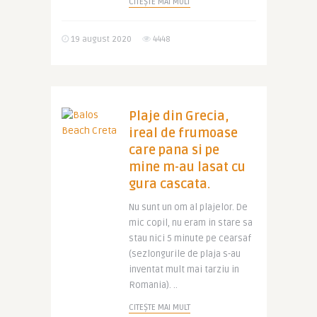
CITEȘTE MAI MULT
19 august 2020
4448
Plaje din Grecia,
ireal de frumoase
care pana si pe
mine m-au lasat cu
gura cascata.
Nu sunt un om al plajelor. De
mic copil, nu eram in stare sa
stau nici 5 minute pe cearsaf
(sezlongurile de plaja s-au
inventat mult mai tarziu in
Romania). ..
CITEȘTE MAI MULT