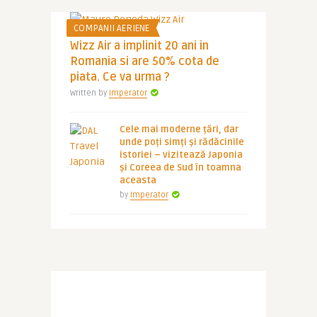
COMPANII AERIENE
Wizz Air a implinit 20 ani in
Romania si are 50% cota de
piata. Ce va urma ?
Written by
Imperator
Cele mai moderne țări, dar
unde poți simți și rădăcinile
istoriei – vizitează Japonia
și Coreea de Sud în toamna
aceasta
by
Imperator