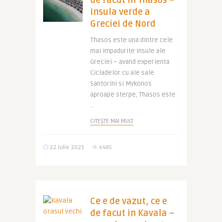
de facut in Thasos –
insula verde a
Greciei de Nord
Thasos este una dintre cele
mai impadurite insule ale
Greciei – avand experienta
Cicladelor cu ale sale
Santorini si Mykonos
aproape sterpe, Thasos este
..
CITEȘTE MAI MULT
22 iulie 2021
6485
Ce e de vazut, ce e
de facut in Kavala –