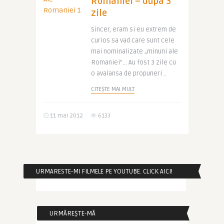
Romaniei – dupa 3
zile
Sincer, eram si eu extrem de
curios sa vad care sunt cele
mai nominalizate „minuni ale
Romaniei”… Au fost 3 zile cu
o avalansa de propuneri ..
CITEȘTE MAI MULT
11 mai 2012
6133
URMARESTE-MI FILMELE PE YOUTUBE. CLICK AICI!
URMĂREȘTE-MĂ