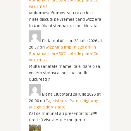
Romania si are 50% cota de piata. Ce
va urma ?
Multumesc frumos. Stiu ca au fost
niste discutii pe vremea cand Wizz era
in Abu Dhabi si zona era considerata
Elefantul African
28 iulie 2026 at
20:37
on
Wizz Air a implinit 20 ani in
Romania si are 50% cota de piata. Ce
va urma ?
Multa sanatate mamei tale! Oare o sa
vedem si Muscat pe lista lor din
Bucuresti ?
Elena Ciubotaru
28 iulie 2026 at
20:00
on
Tajikistan si Pamir Highway.
Mic ghid de vizitare
Cât de minunat ați prezentat totul!!!!
Cred că visez! Multe mulțumiri!