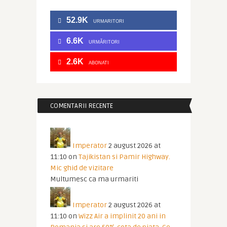
52.9K
URMARITORI
6.6K
URMĂRITORI
2.6K
ABONATI
COMENTARII RECENTE
Imperator
2 august 2026 at
11:10
on
Tajikistan si Pamir Highway.
Mic ghid de vizitare
Multumesc ca ma urmariti
Imperator
2 august 2026 at
11:10
on
Wizz Air a implinit 20 ani in