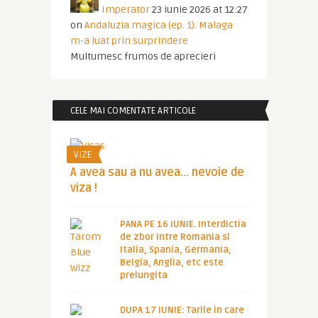
Imperator
23 iunie 2026 at 12:27
on
Andaluzia magica (ep. 1). Malaga
m-a luat prin surprindere
Multumesc frumos de aprecieri
CELE MAI COMENTATE ARTICOLE
VIZE
A avea sau a nu avea… nevoie de
viza !
PANA PE 16 IUNIE. Interdictia
de zbor intre Romania si
Italia, Spania, Germania,
Belgia, Anglia, etc este
prelungita
DUPA 17 IUNIE: Tarile in care