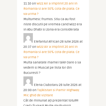
11:10
on
Wizz Air a implinit 20 ani in
Romania si are 50% cota de piata. Ce
va urma ?
Multumesc frumos. Stiu ca au fost
niste discutii pe vremea cand Wizz era
in Abu Dhabi si zona era considerata
Elefantul African
28 iulie 2026 at
20:37
on
Wizz Air a implinit 20 ani in
Romania si are 50% cota de piata. Ce
va urma ?
Multa sanatate mamei tale! Oare o sa
vedem si Muscat pe lista lor din
Bucuresti ?
Elena Ciubotaru
28 iulie 2026 at
20:00
on
Tajikistan si Pamir Highway.
Mic ghid de vizitare
Cât de minunat ați prezentat totul!!!!
Cred că visez! Multe mulțumiri!