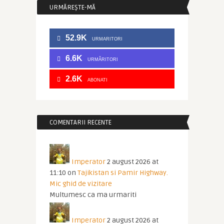
URMĂREȘTE-MĂ
52.9K
URMARITORI
6.6K
URMĂRITORI
2.6K
ABONATI
COMENTARII RECENTE
Imperator
2 august 2026 at
11:10
on
Tajikistan si Pamir Highway.
Mic ghid de vizitare
Multumesc ca ma urmariti
Imperator
2 august 2026 at