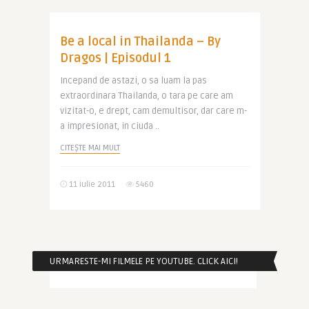
Be a local in Thailanda – By
Dragos | Episodul 1
Incepand de astazi, o sa luam la pas
extraordinara Thailanda, o tara pe care am
vizitat-o, e drept, cam demultisor, dar care m-
a impresionat, in ciuda ..
CITEȘTE MAI MULT
11 iulie 2011
5460
URMARESTE-MI FILMELE PE YOUTUBE. CLICK AICI!