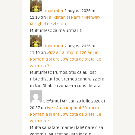
Imperator
2 august 2026 at
11:10
on
Tajikistan si Pamir Highway.
Mic ghid de vizitare
Multumesc ca ma urmariti
Imperator
2 august 2026 at
11:10
on
Wizz Air a implinit 20 ani in
Romania si are 50% cota de piata. Ce
va urma ?
Multumesc frumos. Stiu ca au fost
niste discutii pe vremea cand Wizz era
in Abu Dhabi si zona era considerata
Elefantul African
28 iulie 2026 at
20:37
on
Wizz Air a implinit 20 ani in
Romania si are 50% cota de piata. Ce
va urma ?
Multa sanatate mamei tale! Oare o sa
vedem si Muscat pe lista lor din