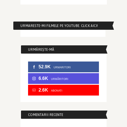
URMARESTE-MI FILMELE PE YOUTUBE. CLICK AICI!
URMĂREȘTE-MĂ
52.9K
URMARITORI
6.6K
URMĂRITORI
2.6K
ABONATI
COMENTARII RECENTE