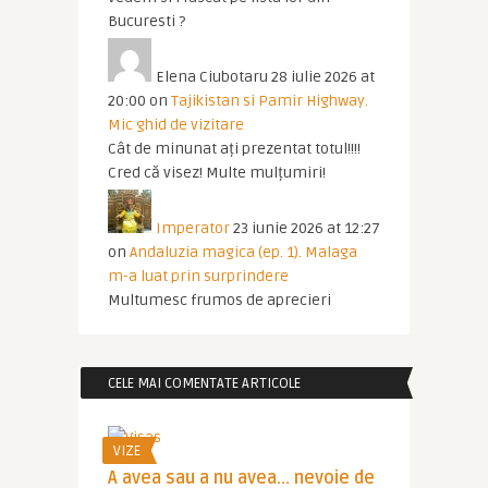
Bucuresti ?
Elena Ciubotaru
28 iulie 2026 at
20:00
on
Tajikistan si Pamir Highway.
Mic ghid de vizitare
Cât de minunat ați prezentat totul!!!!
Cred că visez! Multe mulțumiri!
Imperator
23 iunie 2026 at 12:27
on
Andaluzia magica (ep. 1). Malaga
m-a luat prin surprindere
Multumesc frumos de aprecieri
CELE MAI COMENTATE ARTICOLE
VIZE
A avea sau a nu avea… nevoie de