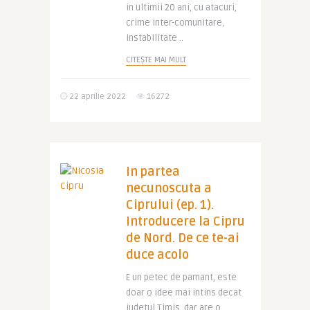
in ultimii 20 ani, cu atacuri,
crime inter-comunitare,
instabilitate ..
CITEȘTE MAI MULT
22 aprilie 2022
16272
In partea
necunoscuta a
Ciprului (ep. 1).
Introducere la Cipru
de Nord. De ce te-ai
duce acolo
E un petec de pamant, este
doar o idee mai intins decat
judetul Timis, dar are o