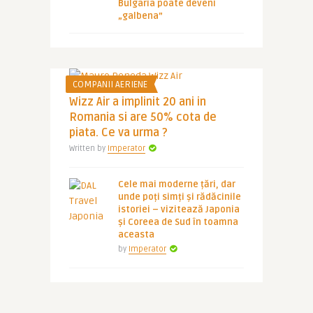
Bulgaria poate deveni
„galbena”
COMPANII AERIENE
Wizz Air a implinit 20 ani in
Romania si are 50% cota de
piata. Ce va urma ?
Written by
Imperator
Cele mai moderne țări, dar
unde poți simți și rădăcinile
istoriei – vizitează Japonia
și Coreea de Sud în toamna
aceasta
by
Imperator