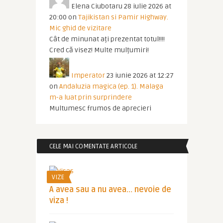
Elena Ciubotaru
28 iulie 2026 at
20:00
on
Tajikistan si Pamir Highway.
Mic ghid de vizitare
Cât de minunat ați prezentat totul!!!!
Cred că visez! Multe mulțumiri!
Imperator
23 iunie 2026 at 12:27
on
Andaluzia magica (ep. 1). Malaga
m-a luat prin surprindere
Multumesc frumos de aprecieri
CELE MAI COMENTATE ARTICOLE
VIZE
A avea sau a nu avea… nevoie de
viza !