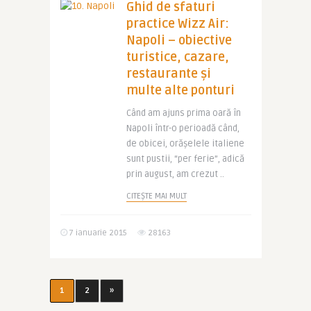
Ghid de sfaturi
practice Wizz Air:
Napoli – obiective
turistice, cazare,
restaurante și
multe alte ponturi
Când am ajuns prima oară în
Napoli într-o perioadă când,
de obicei, orășelele italiene
sunt pustii, “per ferie”, adică
prin august, am crezut ..
CITEȘTE MAI MULT
7 ianuarie 2015
28163
1
2
»