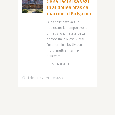
Ce sa faci si sa vezi
in al doilea oras ca
marime al Bulgariei
Dupa cele cateva zile
petrecute la Pamporovo, a
urmat si o jumatate de zi
petrecuta la Plovdiv. Mai
fusesem in Plovdiv acum
multi, multi ani si mi-
aduceam ..
CITEȘTE MAI MULT
9 februarie 2024
3270