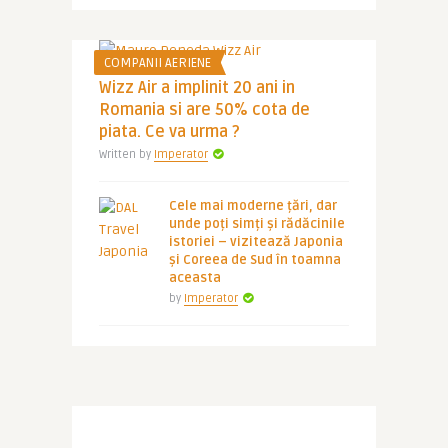
COMPANII AERIENE
Wizz Air a implinit 20 ani in
Romania si are 50% cota de
piata. Ce va urma ?
Written by
Imperator
Cele mai moderne țări, dar
unde poți simți și rădăcinile
istoriei – vizitează Japonia
și Coreea de Sud în toamna
aceasta
by
Imperator