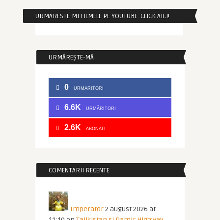
URMARESTE-MI FILMELE PE YOUTUBE. CLICK AICI!
URMĂREȘTE-MĂ
0
URMARITORI
6.6K
URMĂRITORI
2.6K
ABONATI
COMENTARII RECENTE
Imperator
2 august 2026 at
11:10
on
Tajikistan si Pamir Highway.