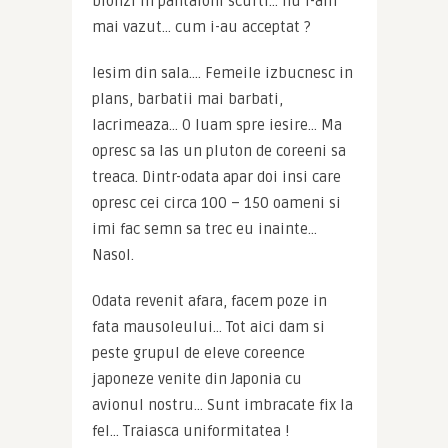
blonzi in pantaloni scurti… nu i-am 
mai vazut… cum i-au acceptat ? 
Iesim din sala…. Femeile izbucnesc in 
plans, barbatii mai barbati, 
lacrimeaza… O luam spre iesire… Ma 
opresc sa las un pluton de coreeni sa 
treaca. Dintr-odata apar doi insi care 
opresc cei circa 100 – 150 oameni si 
imi fac semn sa trec eu inainte… 
Nasol.
Odata revenit afara, facem poze in 
fata mausoleului… Tot aici dam si 
peste grupul de eleve coreence 
japoneze venite din Japonia cu 
avionul nostru… Sunt imbracate fix la 
fel… Traiasca uniformitatea !