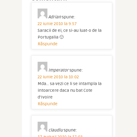
Adrian
spune:
22 iunie 2010 la 9:57
Saracii de ei, ce si-au luat-o de la
Portugalia 🙂
Răspunde
Imperator
spune:
22 iunie 2010 la 10:02
Mda… sa vezi ce li se intampla la
intoarcere daca nu bat Cote
d'Ivoire
Răspunde
claudiu
spune:
17 august 2010 la 17:03