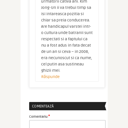
urmatorii cativa ani. Kim
Jong-Un ii va trebui timp sa
isi intareasca pozitia si
chiar sa preia conducerea.
Are handicapul varstei intr-
o cultura unde batranii sunt
respectati si a faptului ca
nu a fost adus in fata decat
de un an si ceva – in 2008,
era necunoscut si ca nume,
cel putin asa sustineau
ghizii mei.
Răspunde
COMENTEAZĂ
*
Comentariu: