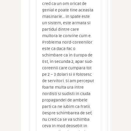
cred ca un om oricat de
genial e poate tine aceasta
masinarie… in spate este
un sistem, este armata si
partidul dintre care
multora le convine cum e.
Problema nord-coreenilor
este ca daca fac o
schimbare ca in Europa de
Est, in secunda 2, apar sud-
coreenii care cumpara tot
pe 2 – 3 dolari si ii folosesc
de servitori. Si am perceput
foarte multa ura intre
nordisti si sudisti in ciuda
propagandei de ambele
parti ca ne iubim ca fratii.
Despre schimbarea de sef,
nu cred ca se va schimba
ceva in mod deosebit in