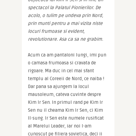
spectacol la Palatul Pionierilor. De 
acolo, o tulim pe undeva prin Nord, 
prin munti pentru a mai vizita niste 
locuri frumoase si evident, 
revolutionare. Asa ca sa ne grabim.
Acum ca am pantaloni lungi, imi pun 
o camasa frumoasa si cravata de 
rigoare. Ma duc in cel mai sfant 
templu al Coreeii de Nord, ce naiba ! 
Dar pana sa ajungem la locul 
mausoleum, cateva cuvinte despre 
Kim Ir Sen. In primul rand pe Kim Ir 
Sen nu il cheama Kim Ir Sen, ci Kim 
Il-sung. Ir Sen este numele rusificat 
al Marelui Leader, iar noi l-am 
cunoscut pe filiera sovietica, deci ii 