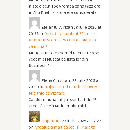
niste discutii pe vremea cand Wizz era
in Abu Dhabi si zona era considerata
Elefantul African
28 iulie 2026 at
20:37
on
Wizz Air a implinit 20 ani in
Romania si are 50% cota de piata. Ce
va urma ?
Multa sanatate mamei tale! Oare o sa
vedem si Muscat pe lista lor din
Bucuresti ?
Elena Ciubotaru
28 iulie 2026 at
20:00
on
Tajikistan si Pamir Highway.
Mic ghid de vizitare
Cât de minunat ați prezentat totul!!!!
Cred că visez! Multe mulțumiri!
Imperator
23 iunie 2026 at 12:27
on
Andaluzia magica (ep. 1). Malaga