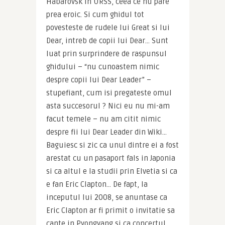
Habarovsk in URSS, ceea ce nu pare 
prea eroic. Si cum ghidul tot 
povesteste de rudele lui Great si lui 
Dear, intreb de copii lui Dear… Sunt 
luat prin surprindere de raspunsul 
ghidului – “nu cunoastem nimic 
despre copii lui Dear Leader” – 
stupefiant, cum isi pregateste omul 
asta succesorul ? Nici eu nu mi-am 
facut temele – nu am citit nimic 
despre fii lui Dear Leader din Wiki… 
Baguiesc si zic ca unul dintre ei a fost 
arestat cu un pasaport fals in Japonia 
si ca altul e la studii prin Elvetia si ca 
e fan Eric Clapton… De fapt, la 
inceputul lui 2008, se anuntase ca 
Eric Clapton ar fi primit o invitatie sa 
cante in Pyongyang si ca concertul 