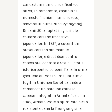
cunoastem numele rusificat (de 
altfel, in romaneste, capitala se 
numeste Phenian, nume rusesc, 
adevaratul nume fiind Pyongyang). 
Din anii 30, a luptat in gherilele 
chinezo-coreene impotriva 
japonezilor. In 1937, a cucerit un 
orasel coreean din mainile 
japonezilor, e drept doar pentru 
cateva ore, dar asta a fost o victorie 
istorica pentru coreeni. Pana la urma, 
gherilele au fost invinse, iar Kim a 
fugit in Uniunea Sovietica unde a 
comandat un batalion chinezo-
coreean integrat in Armata Rosie. In 
1945, Armata Rosie a ajuns fara nici o 
rezistenta pana la Pyongyang si la 