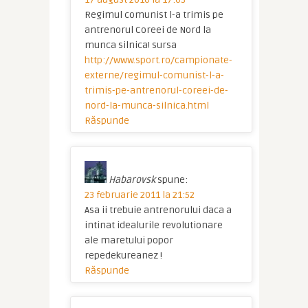
Regimul comunist l-a trimis pe
antrenorul Coreei de Nord la
munca silnica! sursa
http://www.sport.ro/campionate-
externe/regimul-comunist-l-a-
trimis-pe-antrenorul-coreei-de-
nord-la-munca-silnica.html
Răspunde
Habarovsk
spune:
23 februarie 2011 la 21:52
Asa ii trebuie antrenorului daca a
intinat idealurile revolutionare
ale maretului popor
repedekureanez !
Răspunde