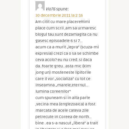
Vio76
spune:
30 decembrie 2011 la 2:16
Am citit cu mare placere!!!imi
place cum scrii ,am sa urmaresc
blogul tau.sunt dezamagita ca nu
gasesc episoadele 6 si 7…
acum ca a murit „lepra” (scuza-mi
expresia) crezi ca o sa se schimbe
ceva acolo? eu nu cred..si daca
da..foarte greu…asta mic (kim
jong un) mosteneste lipitorile
care il vor „socializa” cu tot ce
inseamna „marele,eternul…
lumina coreenilor”
cum spuneam si in alta parte
,vecina mea (englezoaica) a fost
marcata de acele cateva zile
petrecute in Coreea de north…
bine ..ea s-a nascut „libera” a trait