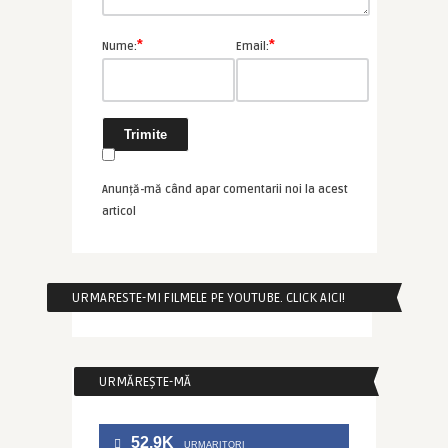
*
*
Nume:
Email:
Anunță-mă când apar comentarii noi la acest
articol
URMARESTE-MI FILMELE PE YOUTUBE. CLICK AICI!
URMĂREȘTE-MĂ
52.9K
URMARITORI