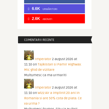
6.6K
URMĂRITORI
2.6K
ABONATI
COMENTARII RECENTE
Imperator
2 august 2026 at
11:10
on
Tajikistan si Pamir Highway.
Mic ghid de vizitare
Multumesc ca ma urmariti
Imperator
2 august 2026 at
11:10
on
Wizz Air a implinit 20 ani in
Romania si are 50% cota de piata. Ce
va urma ?
Multumesc frumos. Stiu ca au fost