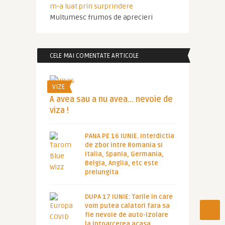
m-a luat prin surprindere
Multumesc frumos de aprecieri
CELE MAI COMENTATE ARTICOLE
VIZE
A avea sau a nu avea… nevoie de
viza !
PANA PE 16 IUNIE. Interdictia
de zbor intre Romania si
Italia, Spania, Germania,
Belgia, Anglia, etc este
prelungita
DUPA 17 IUNIE: Tarile in care
vom putea calatori fara sa
fie nevoie de auto-izolare
la intoarcerea acasa