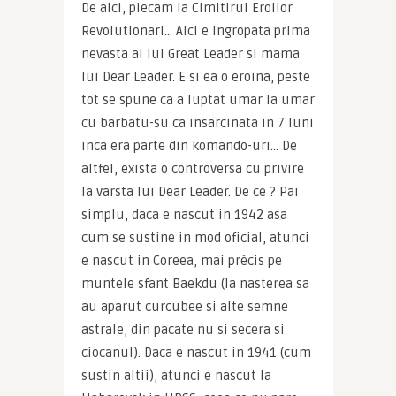
De aici, plecam la Cimitirul Eroilor 
Revolutionari… Aici e ingropata prima 
nevasta al lui Great Leader si mama 
lui Dear Leader. E si ea o eroina, peste 
tot se spune ca a luptat umar la umar 
cu barbatu-su ca insarcinata in 7 luni 
inca era parte din komando-uri… De 
altfel, exista o controversa cu privire 
la varsta lui Dear Leader. De ce ? Pai 
simplu, daca e nascut in 1942 asa 
cum se sustine in mod oficial, atunci 
e nascut in Coreea, mai précis pe 
muntele sfant Baekdu (la nasterea sa 
au aparut curcubee si alte semne 
astrale, din pacate nu si secera si 
ciocanul). Daca e nascut in 1941 (cum 
sustin altii), atunci e nascut la 