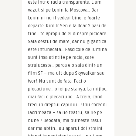
este intr-o racla transparenta. L-am 
vazut si pe Lenin la Moscova… Dar 
Lenin ni nu il vedeai bine, e foarte 
departe. Kim Ir Sen e la doar 2 pasi de 
tine… te apropii de el dinspre picioare. 
Sala destul de mare, dar nu gigantica 
este intunecata… Fascicole de lumina 
sunt insa atintite pe racla, care 
straluceste… parca e o sala dintr-un 
film SF – ma uit dupa Skywalker sau 
Worf. Nu sunt de fata. Faci o 
plecaciune… o iei pe stanga. La mijloc, 
mai faci o plecaciune… A treia, cand 
treci in dreptul capului… Unii coreeni 
lacrimeaza – sa fie teatru, sa fie pe 
bune ? Deodata, ma bufneste rasul, 
dar ma abtin… au aparut doi straini 