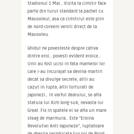
Stadionul 1 Mai… Vizita la cimitir face 
parte din turul standard la pachet cu 
Mausoleul, asa ca cimitirul este plin 
de nord-coreeni veniti direct de la 
Mausoleu.
Ghidul ne povesteste despre cativa 
dintre eroi… povesti evident eroice… 
Unii au fost ucisi in fata mamelor lor 
care i-au incurajat sa devina martiri 
decat sa divulge secrete, altii au 
cazut in lupta, altii torturati de 
japonezi… In varful dealului, se afla 
statuia lui Kim Jong-suk, nevasta lui 
Great. Fix in spatele ei se afla un mare 
steag de marmura… Este “Eroina 
Revolutiei Anti-Japoneze”, luptatoare 
de gherila neinfricata (un soi de Bond 