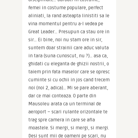
femei in costume populare, perfect 
aliniati, la rand asteapta linistiti sa le 
vina momentul pentru a-l vedea pe 
Great Leader… Presupun ca stau ore in 
sir… Ei bine, noi nu stam ore in sir, 
suntem doar strainii care aduc valuta 
in tara (suna cunoscut, nu ?)… asa ca, 
ghidati cu eleganta de ghizii nostrii, o 
taiem prin fata maselor care se opresc 
cuminte si cu ochii in jos cand trecem 
noi (noi 2, adica)… Mi se pare aberant, 
dar ce mai conteaza. O parte din 
Mausoleu arata ca un terminal de 
aeroport – scari rulante orizontale te 
trag spre camera in care se afla 
moastele. Si mergi, si mergi, si mergi. 
Desi sunt mii de oameni pe scari, nu 