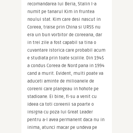
recomandarea lui Beria, Stalin l-a 
numit pe tanarul Kim in fruntea 
noului stat. Kim care desi nascut in 
Coreea, traise prin China si URSS nu 
era un bun vorbitor de coreeana, dar 
in trei zile a fost capabil sa tina o 
cuvantare istorica care probabil acum 
e studiata prin toate scolile. Din 1945 
a condus Coreea de Nord pana in 1994 
cand a murit. Evident, multi poate va 
aduceti aminte de milioanele de 
coreeni care plangeau in hohote pe 
stadioane. Ei bine, fi-su a venit cu 
ideea ca toti coreenii sa poarte o 
insigna cu poza lui Great Leader 
pentru a-l avea permanent daca nu in 
inima, atunci macar pe undeva pe 