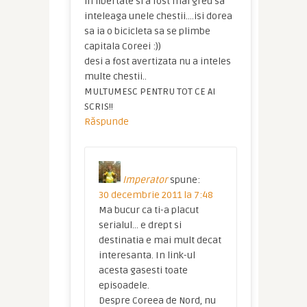
in libertate si a fost mai greu sa
inteleaga unele chestii….isi dorea
sa ia o bicicleta sa se plimbe
capitala Coreei :))
desi a fost avertizata nu a inteles
multe chestii..
MULTUMESC PENTRU TOT CE AI
SCRIS!!
Răspunde
Imperator
spune:
30 decembrie 2011 la 7:48
Ma bucur ca ti-a placut
serialul… e drept si
destinatia e mai mult decat
interesanta. In link-ul
acesta gasesti toate
episoadele.
Despre Coreea de Nord, nu