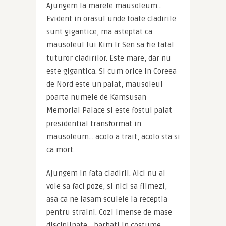
Ajungem la marele mausoleum… 
Evident in orasul unde toate cladirile 
sunt gigantice, ma asteptat ca 
mausoleul lui Kim Ir Sen sa fie tatal 
tuturor cladirilor. Este mare, dar nu 
este gigantica. Si cum orice in Coreea 
de Nord este un palat, mausoleul 
poarta numele de Kamsusan 
Memorial Palace si este fostul palat 
presidential transformat in 
mausoleum… acolo a trait, acolo sta si 
ca mort.
Ajungem in fata cladirii. Aici nu ai 
voie sa faci poze, si nici sa filmezi, 
asa ca ne lasam sculele la receptia 
pentru straini. Cozi imense de mase 
disciplinate… barbati in costume, 