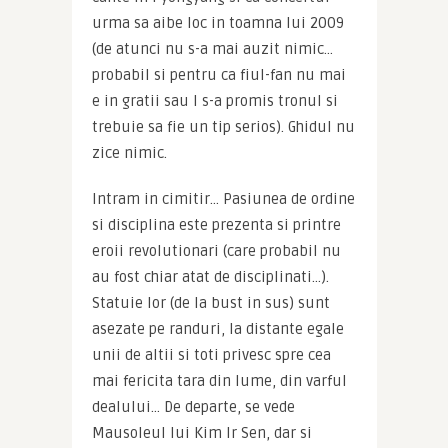
urma sa aibe loc in toamna lui 2009 
(de atunci nu s-a mai auzit nimic… 
probabil si pentru ca fiul-fan nu mai 
e in gratii sau I s-a promis tronul si 
trebuie sa fie un tip serios). Ghidul nu 
zice nimic.
Intram in cimitir… Pasiunea de ordine 
si disciplina este prezenta si printre 
eroii revolutionari (care probabil nu 
au fost chiar atat de disciplinati…). 
Statuie lor (de la bust in sus) sunt 
asezate pe randuri, la distante egale 
unii de altii si toti privesc spre cea 
mai fericita tara din lume, din varful 
dealului… De departe, se vede 
Mausoleul lui Kim Ir Sen, dar si 