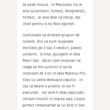
se aude musca… in Mausoleu nu ai 
voie sa vorbesti, fumezi, fotografiezi, 
filmezi… ai voie doar sa mergi, dar 
incet pentru a nu face zgomot…
Continuam sa driblam grupuri de 
coreeni. Zici ca sunt la parada 
militara, pe 2 sau 3 randuri, pasesc 
uniform… In fine, ajungem in fata 
Marii Sali… Ghizii cam stressati ne 
roaga sa fim cuminti si sa ne 
inchinam de 3 ori in fata Marelui Piti… 
Stau cu sabia deasupra capului… in 
caz ca facem o prostie, ei vor fi 
executati… noi vom fi doar expulzati… 
Intram linistiti in marea sala. Corpul 
perfect imbalsamat al lui Kim Ir Sen 