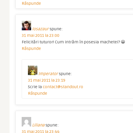
Răspunde
Iosazaur
spune:
31 mai 2011 la 23:00
Felicitări tuturor! Cum intrăm în posesia machetei? 😀
Răspunde
Imperator
spune:
31 mai 2011 la 23:19
Scrie la
contact@standout.ro
Răspunde
Liliana
spune:
31 mai 2011 la 23:44