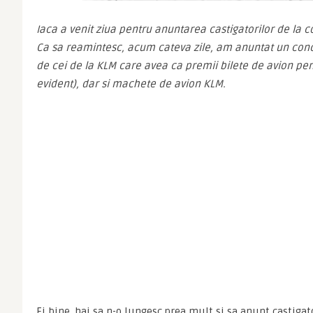
Iaca a venit ziua pentru anuntarea castigatorilor de la c
Ca sa reamintesc, acum cateva zile, am anuntat un concu
de cei de la KLM care avea ca premii bilete de avion pen
evident), dar si machete de avion KLM.
Ei bine, hai sa n-o lungesc prea mult si sa anunt castigato