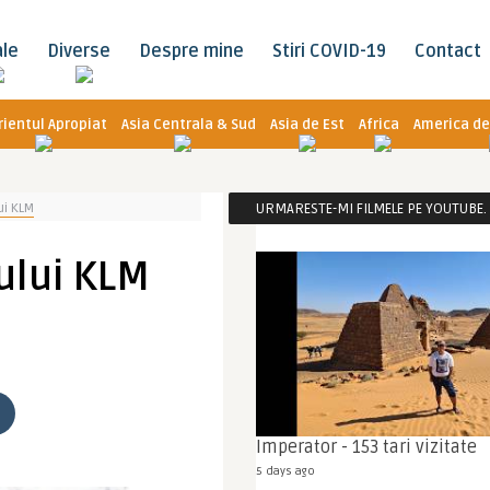
ale
Diverse
Despre mine
Stiri COVID-19
Contact
rientul Apropiat
Asia Centrala & Sud
Asia de Est
Africa
America de
ui KLM
URMARESTE-MI FILMELE PE YOUTUBE. C
ului KLM
Imperator - 153 tari vizitate
5 days ago