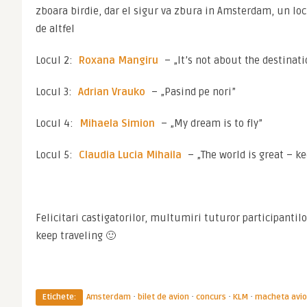
zboara birdie, dar el sigur va zbura in Amsterdam, un loc
de altfel
Locul 2: 
Roxana Mangiru
 – „It’s not about the destinati
Locul 3: 
Adrian Vrauko
 – „Pasind pe nori”
Locul 4: 
Mihaela Simion
 – „My dream is to fly”
Locul 5: 
Claudia Lucia Mihaila
 – „The world is great – k
Felicitari castigatorilor, multumiri tuturor participantilo
keep traveling 🙂
·
·
·
·
Etichete:
Amsterdam
bilet de avion
concurs
KLM
macheta avi