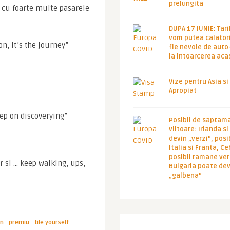
prelungita
 cu foarte multe pasarele 
DUPA 17 IUNIE: Tari
vom putea calatori
on, it’s the journey”
fie nevoie de auto
la intoarcerea aca
Vize pentru Asia si
Apropiat
eep on discoverying”
Posibil de saptam
viitoare: Irlanda s
devin „verzi”, posib
Italia si Franta, Ce
posibil ramane ver
r si … keep walking, ups, 
Bulgaria poate de
„galbena”
·
·
on
premiu
tile yourself