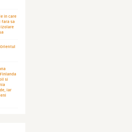
le in care
 fara sa
-izolare
sa
 Orientul
ana
i Finlanda
il si
hia
de, iar
veni