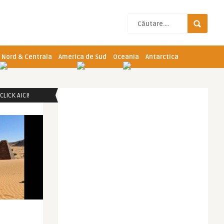
 Nord & Centrala
America de Sud
Oceania
Antarctica
LICK AICI!