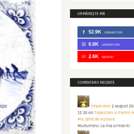
URMĂREȘTE-MĂ
52.9K
URMARITORI
6.6K
URMĂRITORI
2.6K
ABONATI
COMENTARII RECENTE
Imperator
2 august 20
11:10
on
Tajikistan si Pamir 
Mic ghid de vizitare
Multumesc ca ma urmariti