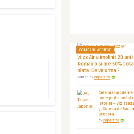
COMPANII AERIENE
Wizz Air a implinit 20 ani 
Romania si are 50% cota
piata. Ce va urma ?
Written by
Imperator
Cele mai moderne ț
unde poți simți și 
istoriei – viziteaz
și Coreea de Sud 
aceasta
by
Imperator