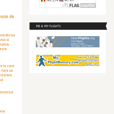
evoie de
ME & MY FLIGHTS
nterdictia
nia si
rmania,
 este
le in care
 fara sa
-izolare
sa
 Orientul
ana