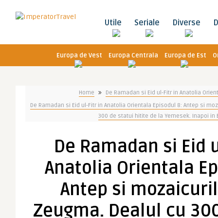
Utile
Seriale
Diverse
D
Europa de Vest
Europa Centrala
Europa de Est
O
Home
De Ramadan si Eid ul-Fitr in Anatolia Orien
De Ramadan si Eid ul-Fitr in Anatolia Orientala Episodul 8: Antep si mo
300 de statui hitite de la Yemesek. Inapoi in
De Ramadan si Eid ul
Anatolia Orientala Ep
Antep si mozaicuril
Zeugma. Dealul cu 300