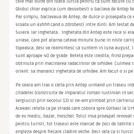
cele mai bune din toata Turcia pentru ca sunt facute cu ce
Ghidul chiar explica cum deosebesti o baclava de Antep fat
Pai simplu, baclavaua de Antep, de dulce si proaspata ce e
scoata un 
kshhh 
cand o zdrobesti intre dinti. Am testat de
Suiera. Iar inghetata… Inghetata din Antep este rece si ela
uriase, care pot atarna cateva minute bune in niste carlig
topeasca, desi va reamintesc ca suntem in luna august, in 
sunt aproape 40 de grade. Reteta este inedita, fiind prepar
obtinuta prin macinarea radacinilor de orhidee. Culmea r
orient: sa mananci inghetata de orhidee. Am facut-o si pe 
Pe seara am tras o raita prin Antep urmand un traseu indi
citadelei (construita de imparatul roman Iustinian in secol
selgiucizi prin secolul 13) si ne-am plimbat prin cartierul
Aceeasi reteta ca pe strada care cobora spre Golbasi la Ur
de ev mediu, bazar, moschei. Totul insa proaspat renovat s
pentru turisti, tot traseul este marcat de zeci de tablite 
engleza despre fiecare cladire veche. Deci iata ca si turcii 