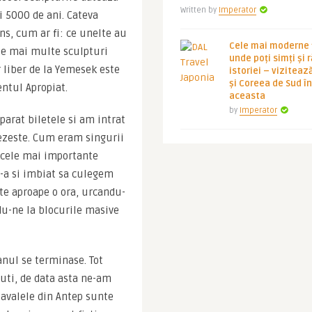
Written by
Imperator
i 5000 de ani. Cateva 
ns, cum ar fi: ce unelte au 
Cele mai moderne ț
le mai multe sculpturi 
unde poți simți și 
liber de la Yemesek este 
istoriei – viziteaz
și Coreea de Sud 
entul Apropiat.
aceasta
by
Imperator
parat biletele si am intrat 
ezeste. Cum eram singurii 
t cele mai importante 
ne-a si imbiat sa culegem 
te aproape o ora, urcandu-
u-ne la blocurile masive 
nul se terminase. Tot 
uti, de data asta ne-am 
lavalele din Antep sunte 