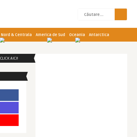
 Nord & Centrala
America de Sud
Oceania
Antarctica
LICK AICI!