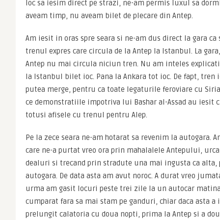
loc sa iesim direct pe strazi, ne-am permis luxul sa dor
aveam timp, nu aveam bilet de plecare din Antep.
Am iesit in oras spre seara si ne-am dus direct la gara ca
trenul expres care circula de la Antep la Istanbul. La gara,
Antep nu mai circula niciun tren. Nu am inteles explicati
la Istanbul bilet ioc. Pana la Ankara tot ioc. De fapt, tren i
putea merge, pentru ca toate legaturile feroviare cu Siri
ce demonstratiile impotriva lui Bashar al-Assad au iesit c
totusi afisele cu trenul pentru Alep.
Pe la zece seara ne-am hotarat sa revenim la autogara. 
care ne-a purtat vreo ora prin mahalalele Antepului, urca
dealuri si trecand prin stradute una mai ingusta ca alta,
autogara. De data asta am avut noroc. A durat vreo jumata
urma am gasit locuri peste trei zile la un autocar matina
cumparat fara sa mai stam pe ganduri, chiar daca asta a
prelungit calatoria cu doua nopti, prima la Antep si a dou