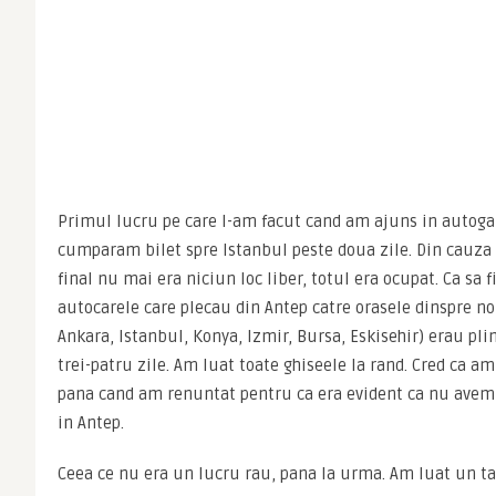
Primul lucru pe care l-am facut cand am ajuns in autogara
cumparam bilet spre Istanbul peste doua zile. Din cauza 
final nu mai era niciun loc liber, totul era ocupat. Ca sa fi
autocarele care plecau din Antep catre orasele dinspre nor
Ankara, Istanbul, Konya, Izmir, Bursa, Eskisehir) erau pli
trei-patru zile. Am luat toate ghiseele la rand. Cred ca am
pana cand am renuntat pentru ca era evident ca nu avem n
in Antep.
Ceea ce nu era un lucru rau, pana la urma. Am luat un tax