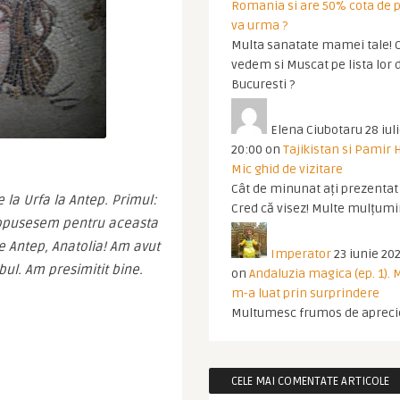
Romania si are 50% cota de p
va urma ?
Multa sanatate mamei tale! O
vedem si Muscat pe lista lor 
Bucuresti ?
Elena Ciubotaru
28 iul
20:00
on
Tajikistan si Pamir 
Mic ghid de vizitare
Cât de minunat ați prezentat t
 la Urfa la Antep. Primul: 
Cred că visez! Multe mulțumir
propusesem pentru aceasta 
e Antep, Anatolia! Am avut 
Imperator
23 iunie 202
ul. Am presimitit bine.
on
Andaluzia magica (ep. 1).
m-a luat prin surprindere
Multumesc frumos de apreci
CELE MAI COMENTATE ARTICOLE