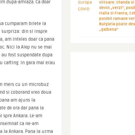
mim dupa-amiaza. Ca doar 
viitoare: Irlanda s
devin „verzi”, posib
Italia si Franta, Ce
posibil ramane ver
 sa cumparam bilete la 
Bulgaria poate de
„galbena”
 surpriza: din si inspre 
a, am inteles doar ca pana 
oc. Nici la Alep nu se mai 
a au fost suspendate dupa 
u cafting. In gara mai erau 
Am mers cu un microbuz 
nd si coborand vreo doua 
 pana am ajuns la 
te de ora dar pana la 
l spre Ankara. Le-am 
 insemnat ca ne-am 
a la Ankara. Pana la urma 