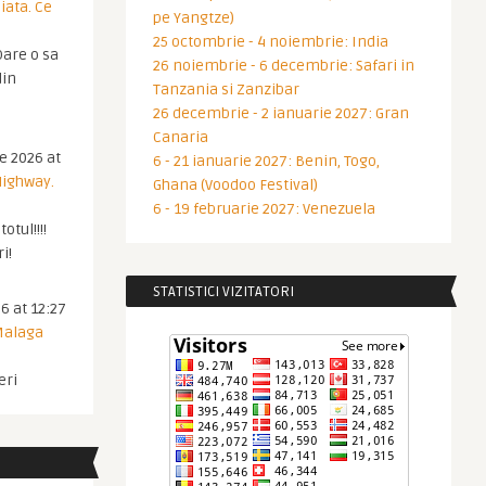
iata. Ce
pe Yangtze)
25 octombrie - 4 noiembrie: India
are o sa
26 noiembrie - 6 decembrie: Safari in
din
Tanzania si Zanzibar
26 decembrie - 2 ianuarie 2027: Gran
Canaria
ie 2026 at
6 - 21 ianuarie 2027: Benin, Togo,
Highway.
Ghana (Voodoo Festival)
6 - 19 februarie 2027: Venezuela
otul!!!!
i!
STATISTICI VIZITATORI
6 at 12:27
 Malaga
eri