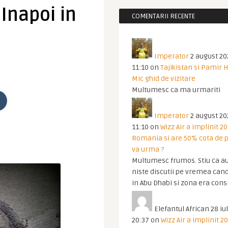
 Inapoi in
COMENTARII RECENTE
Imperator
2 august 20
11:10
on
Tajikistan si Pamir 
Mic ghid de vizitare
Multumesc ca ma urmariti
Imperator
2 august 20
11:10
on
Wizz Air a implinit 20
Romania si are 50% cota de p
va urma ?
Multumesc frumos. Stiu ca au
niste discutii pe vremea cand
in Abu Dhabi si zona era cons
Elefantul African
28 iul
20:37
on
Wizz Air a implinit 20