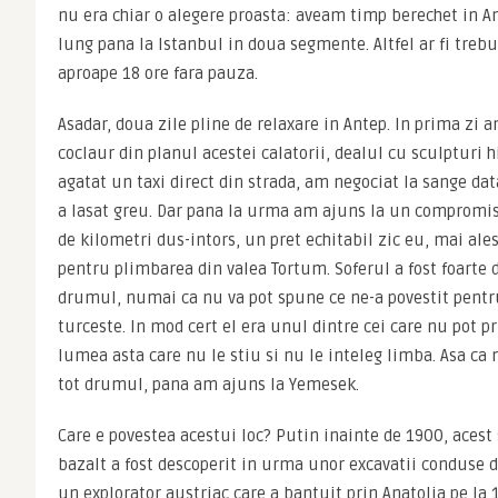
nu era chiar o alegere proasta: aveam timp berechet in 
lung pana la Istanbul in doua segmente. Altfel ar fi trebu
aproape 18 ore fara pauza.
Asadar, doua zile pline de relaxare in Antep. In prima zi a
coclaur din planul acestei calatorii, dealul cu sculpturi h
agatat un taxi direct din strada, am negociat la sange dat
a lasat greu. Dar pana la urma am ajuns la un compromis 
de kilometri dus-intors, un pret echitabil zic eu, mai ales 
pentru plimbarea din valea Tortum. Soferul a fost foarte dr
drumul, numai ca nu va pot spune ce ne-a povestit pentr
turceste. In mod cert el era unul dintre cei care nu pot p
lumea asta care nu le stiu si nu le inteleg limba. Asa ca n
tot drumul, pana am ajuns la Yemesek.
Care e povestea acestui loc? Putin inainte de 1900, acest s
bazalt a fost descoperit in urma unor excavatii conduse de
un explorator austriac care a bantuit prin Anatolia pe la 