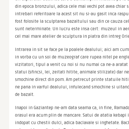
din epoca bronzului, adica cele mai vechi pot avea chiar s
intrebari referitoare la acest sit nu si-au gasit inca raspu
fost folosite la sculptarea bazaltului sau din ce cauza ce
sunt neterminate. Un lucru este insa cert: muzeul in aer 
cel mai mare atelier de sculptura in piatra din intreg Ori
Intrarea in sit se face pe la poalele dealului; aici am cum
in vorba cu un soi de muzeograf care rupea nitel pe engl
vizitatori, tipul a venit cu noi si nu numai ca ne-a arata
statui (sfincsi, lei, zeitati hitite, animale stilizate) dar 
smochine direct din pom. Am petrecut printe statuile hiti
ne pana in varful dealului, infulecand smochine si uitand
de bazalt.
Inapoi in Gaziantep ne-am data seama ca, in fine, Ramada
orasul era acum plin de mancare. Satui de atatia kebapi i
indopat cu chestii dulci, adica baclavale si inghetate. Bac