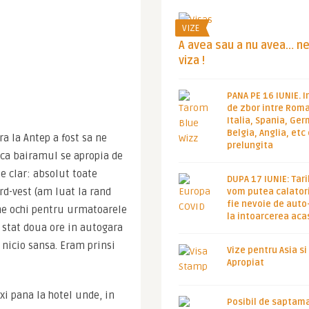
VIZE
A avea sau a nu avea… n
viza !
PANA PE 16 IUNIE. I
de zbor intre Roma
Italia, Spania, Ge
Belgia, Anglia, etc
 la Antep a fost sa ne 
prelungita
ca bairamul se apropia de 
e clar: absolut toate 
DUPA 17 IUNIE: Tari
d-vest (am luat la rand 
vom putea calatori
fie nevoie de auto
ne ochi pentru urmatoarele 
la intoarcerea aca
 stat doua ore in autogara 
icio sansa. Eram prinsi 
Vize pentru Asia si
Apropiat
i pana la hotel unde, in 
Posibil de saptam