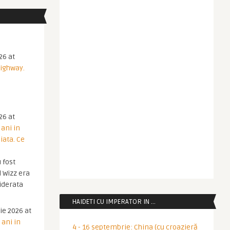
26 at
Highway.
26 at
 ani in
iata. Ce
 fost
 Wizz era
iderata
HAIDETI CU IMPERATOR IN …
ie 2026 at
 ani in
4 - 16 septembrie: China (cu croazieră