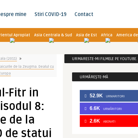
espre mine
Stiri COVID-19
Contact
rientul Apropiat
Asia Centrala & Sud
Asia de Est
Africa
America de
tala (2011)
URMARESTE-MI FILMELE PE YOUTUBE. C
zaicurile de la Zeugma. Dealul cu
 Europa
URMĂREȘTE-MĂ
-Fitr in
52.9K
URMARITORI
isodul 8:
6.6K
URMĂRITORI
e de la
2.6K
ABONATI
 de statui