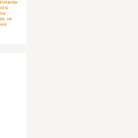
i Finlanda
il si
hia
de, iar
veni