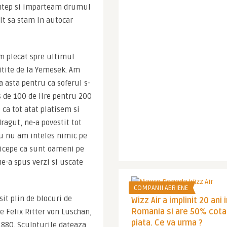
Antep si imparteam drumul 
it sa stam in autocar 
m plecat spre ultimul 
itite de la Yemesek. Am 
a asta pentru ca soferul s-
de 100 de lire pentru 200 
ca tot atat platisem si 
agut, ne-a povestit tot 
u nu am inteles nimic pe 
ricepe ca sunt oameni pe 
e-a spus verzi si uscate 
COMPANII AERIENE
it plin de blocuri de 
Wizz Air a implinit 20 ani 
Romania si are 50% cota
 Felix Ritter von Luschan, 
piata. Ce va urma ?
1880. Sculpturile dateaza 