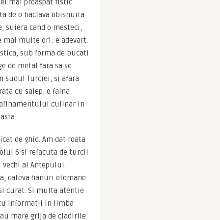
l mai proaspat fistic. 
a de o baclava obisnuita. 
, suiera cand o mesteci, 
 mai multe ori: e adevart. 
stica, sub forma de bucati 
e de metal fara sa se 
sudul Turciei, si afara 
ata cu salep, o faina 
afinamentului culinar in 
asta.
cat de ghid. Am dat roata 
ul 6 si refacuta de turcii 
 vechi al Antepului. 
fa, cateva hanuri otomane 
i curat. Si multa atentie 
cu informatii in limba 
au mare grija de cladirile 