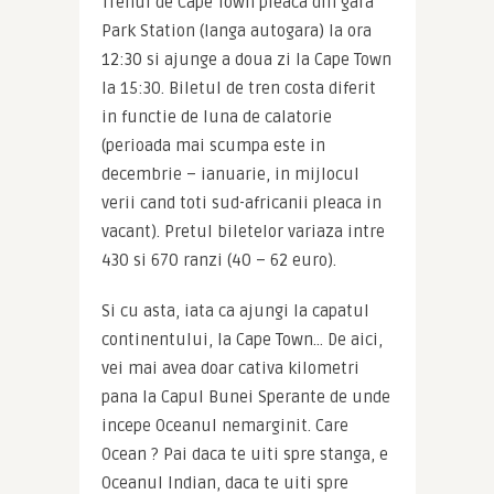
Trenul de Cape Town pleaca din gara 
Park Station (langa autogara) la ora 
12:30 si ajunge a doua zi la Cape Town 
la 15:30. Biletul de tren costa diferit 
in functie de luna de calatorie 
(perioada mai scumpa este in 
decembrie – ianuarie, in mijlocul 
verii cand toti sud-africanii pleaca in 
vacant). Pretul biletelor variaza intre 
430 si 670 ranzi (40 – 62 euro).
Si cu asta, iata ca ajungi la capatul 
continentului, la Cape Town… De aici, 
vei mai avea doar cativa kilometri 
pana la Capul Bunei Sperante de unde 
incepe Oceanul nemarginit. Care 
Ocean ? Pai daca te uiti spre stanga, e 
Oceanul Indian, daca te uiti spre 