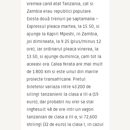
vremea cand atat Tanzania, cat si 
Zambia erau republici populare. 
Exista două trenuri pe saptamana – 
Expressul pleaca martea, la 15:50, si 
ajunge la Kapiri Mposhi, in Zambia, 
joi dimineata, la 9:25 (plus/minus 12 
ore), iar ordinarul pleaca vinerea, la 
13:50, si ajunge duminica, cam tot la 
aceeasi ora. Calea ferata are mai mult 
de 1.800 km si este unul din marile 
proiecte transafricane. Pretul 
biletelor variaza intre 43.200 de 
silingi tanzanieni la clasa a III-a (19 
euro), dar probabil nu vrei sa stai 
inghesuit 48 de ore intr-un vagon 
tanzanian de clasa a III-a, si 72,600 
shilingi (32 de euro) la clasa I, in cazul 