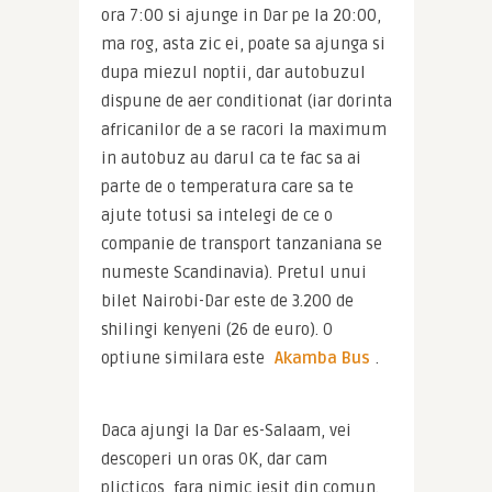
ora 7:00 si ajunge in Dar pe la 20:00, 
ma rog, asta zic ei, poate sa ajunga si 
dupa miezul noptii, dar autobuzul 
dispune de aer conditionat (iar dorinta 
africanilor de a se racori la maximum 
in autobuz au darul ca te fac sa ai 
parte de o temperatura care sa te 
ajute totusi sa intelegi de ce o 
companie de transport tanzaniana se 
numeste Scandinavia). Pretul unui 
bilet Nairobi-Dar este de 3.200 de 
shilingi kenyeni (26 de euro). O 
optiune similara este 
Akamba Bus
.
Daca ajungi la Dar es-Salaam, vei 
descoperi un oras OK, dar cam 
plicticos, fara nimic iesit din comun. 