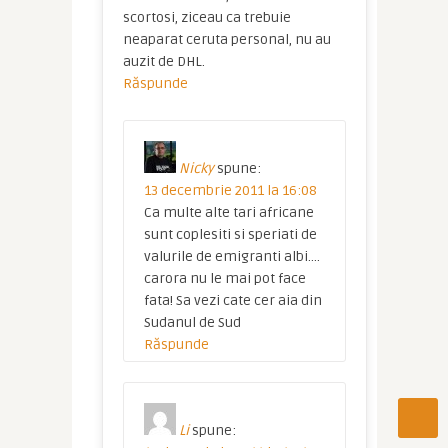
scortosi, ziceau ca trebuie
neaparat ceruta personal, nu au
auzit de DHL.
Răspunde
Nicky
spune:
13 decembrie 2011 la 16:08
Ca multe alte tari africane
sunt coplesiti si speriati de
valurile de emigranti albi….
carora nu le mai pot face
fata! Sa vezi cate cer aia din
Sudanul de Sud
Răspunde
Li
spune: