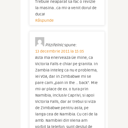
Trebuie neaparat sa fac o revizie
la masina…ca mi-a venit dorul de
duca!
Răspunde
Pitzifelnic
spune:
13 decembrie 2011 la 15:05
Asta ma enerveaza üe mine, ca
Victoria Falls e chiar pe granita. In
Zambia inteleg ca nu e problema,
iei VOA, dar in Zimbabwe mi se
pare cam „pain in the … back”. Mie
mi-ar place de ex. o tura prin
Namibia, inclusiv Caprivi, si apoi
Victoria Falls, dar ar trebui si viza
de Zimbabwe pentru asta, pe
langa cea de Namibia. Cu cei de la
amb. Namibiei din Viena am
vorbit la telefon, sunt destul de