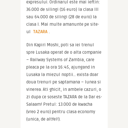
expresului. Ordinarul este mai ieftin: 
36.000 de silingi (16 euro) la clasa III 
sau 64.000 de silingi (28 de euro) la 
clasa I. Mai multe amanunte pe site-
ul 
TAZARA
.
Din Kapiri Moshi, poti sa iei trenul 
spre Lusaka operat de o alta companie 
– Railway Systems of Zambia, care 
pleaca pe la ora 16:45, ajungand in 
Lusaka la miezul noptii… exista doar 
doua trenuri pe saptamana – lunea si 
vinerea. Ati ghicit, in ambele cazuri, o 
zi dupa ce soseste TAZARA de la Dar es-
Salaam! Pretul: 13.000 de kwacha 
(vreo 2 euro) pentru clasa economy 
(unica, de altfel!).