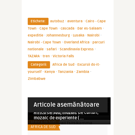
·
·
Etichete:
autobuz
aventura
Cairo - Cape
·
·
·
·
Town
Cape Town
cascada
Dar es-Salaam
·
·
·
·
expeditie
Johannesburg
Lusaka
Nairobi
·
·
Nairobi - Cape Town
Overland Africa
parcuri
·
·
·
nationale
safari
Scandinavia Express
·
·
TAZARA
tren
Victoria Falls
·
Categorii:
Africa de Sud
Excursii do-it-
·
·
·
·
yourself
Kenya
Tanzania
Zambia
Zimbabwe
Imperator
Imperator
O minune impresionantă a naturii:
Imperator
Pe Riviera Turca (ep. 3). Excursie de
Cascada Niagara
Ce e de vazut, ce e de facut in
o zi in regiunea M ...
Imperator
Imperator
Articole asemănătoare
CANADA
Samothraki – insula cum ...
Africa de sud, mozaic de culturi,
Imperator
Africa de sud, mozaic de culturi,
PE RIVIERA TURCA (2022)
mozaic de experiente ( ...
Africa de sud, mozaic de culturi,
GRECIA
mozaic de experiente ( ...
AFRICA DE SUD
mozaic de experiente ( ...
AFRICA DE SUD
AFRICA DE SUD