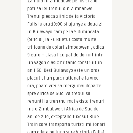
Zambia in Zimbabwe pe jos si apoi 
poti sa iei trenul din Zimbabwe. 
Trenul pleaca zilnic de la Victoria 
Falls la ora 19:00 si ajunge a doua zi 
in Bulawayo cam pe la 9 dimineata 
(official, la 7). Biletul costa multe 
trilioane de dolari zimbabweni, adica 
9 euro – clasa I cu pat de dormit intr-
un vagon clasic britanic construit in 
anii 50. Desi Bulawayo este un oras 
placut si un parc national e la vreo 
ora, poate vrei sa mergi mai departe 
spre Africa de Sud. Va trebui sa 
renunti la tren (nu mai exista trenuri 
intre Zimbabwe si Africa de Sud de 
ani de zile, exceptand luxosul Blue 
Train care transporta turisti milionari 
cam odata pe luna spre Victoria Falls), 