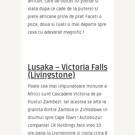
african, care de obicei isi pierde si 
viata dupa ce cade de la putere) si 
piete africane pline de praf. Faceti o 
poza, doua si luati-o mai departe spre 
ceva cu adevarat magnific !
Lusaka – Victoria Falls
(Livingstone)
Poate cea mai impunatoare minune a 
Africii sunt Cascadele Victoria de pe 
fluviul Zambezi. Iar acestea se afla la 
granita dintre Zambia si Zimbabwe in 
drumul spre Cape Town ! Autobuzul 
companiei CR Holdings face vreo 10 
ore pana la Livingstone si costa circa 8 