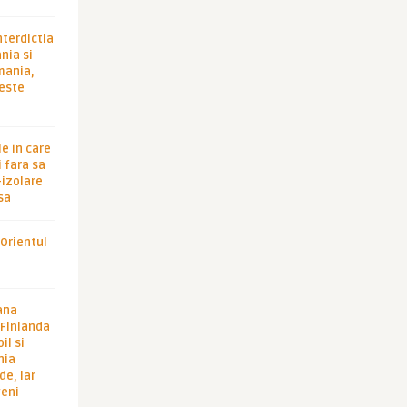
Imperator
PROMOTIA TURKISH AIRLIN
nterdictia
Washington @ 469 euro, Ne
nia si
rmania,
 este
le in care
 fara sa
-izolare
sa
 Orientul
ana
i Finlanda
il si
hia
de, iar
veni