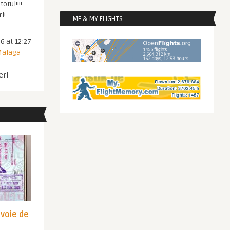
otul!!!!
i!
ME & MY FLIGHTS
6 at 12:27
 Malaga
eri
Imperator
Promotie Turkish Airlines: Tbilisi @
269 euro, Bishkek @ ...
UPER OFERTE TRANSPORT
SUPER OFERTE TRANSPORT
evoie de