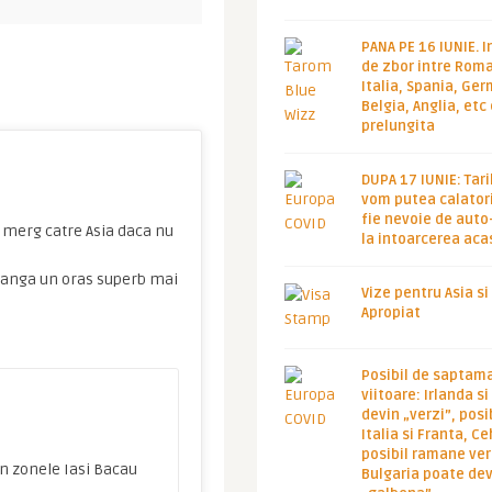
PANA PE 16 IUNIE. I
de zbor intre Roma
Italia, Spania, Ge
Belgia, Anglia, etc
prelungita
DUPA 17 IUNIE: Tari
vom putea calatori
fie nevoie de auto
a merg catre Asia daca nu
la intoarcerea aca
e langa un oras superb mai
Vize pentru Asia si
Apropiat
Posibil de saptam
viitoare: Irlanda s
devin „verzi”, posib
Italia si Franta, Ce
posibil ramane ver
in zonele Iasi Bacau
Bulgaria poate de