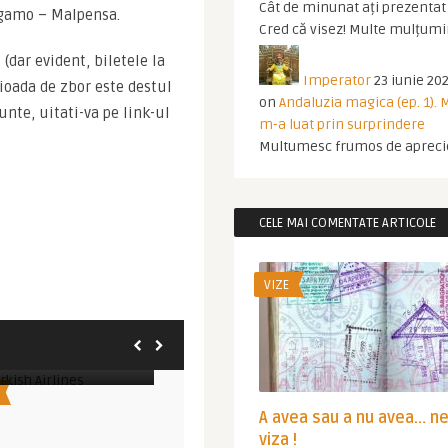
Cât de minunat ați prezentat t
rgamo – Malpensa.
Cred că visez! Multe mulțumir
dar evident, biletele la 
Imperator
23 iunie 202
ioada de zbor este destul 
on
Andaluzia magica (ep. 1).
te, uitati-va pe link-ul 
m-a luat prin surprindere
Multumesc frumos de apreci
CELE MAI COMENTATE ARTICOLE
VIZE
Imperator
.000 metri
Promotie Turkish Airlines: New York
ish Airlines – ...
si Delhi @ 529 euro, ...
SUPER OFERTE TRANSPORT
S
A avea sau a nu avea… n
viza !