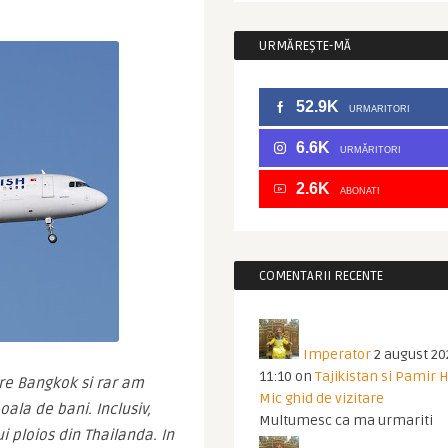
URMĂREȘTE-MĂ
52.9K
URMARITORI
6.6K
URMĂRITORI
2.6K
ABONATI
COMENTARII RECENTE
Imperator
2 august 20
11:10
on
Tajikistan si Pamir 
e Bangkok si rar am 
Mic ghid de vizitare
ala de bani. Inclusiv, 
Multumesc ca ma urmariti
 ploios din Thailanda. In 