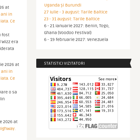
Uganda și Burundi
26 at
27 iulie - 3 august: Tarile Baltice
 ani in
23 - 31 august: Tarile Baltice
iata. Ce
6 - 21 ianuarie 2027: Benin, Togo,
Ghana (Voodoo Festival)
 fost
6 - 19 februarie 2027: Venezuela
 Wizz era
iderata
STATISTICI VIZITATORI
ie 2026 at
 ani in
iata. Ce
are o sa
din
ie 2026 at
Highway.