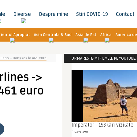
ale
Diverse
Despre mine
Stiri COVID-19
Contact
rientul Apropiat
Asia Centrala & Sud
Asia de Est
Africa
America de
 Milano – Bangkok la 461 euro
URMARESTE-MI FILMELE PE YOUTUBE. C
rlines ->
 461 euro
Imperator - 153 tari vizitate
4 days ago