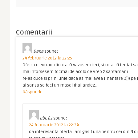
.
Comentarii
Dana
spune:
24 februarie 2012 la 22:25
Oferta e extraordinara. O vazusem ieri, si m-ar fi tentat s
ma intorsesem tocmai de acolo de vreo 2 saptamani.
M-as duce si prin iunie daca as mai avea finantare :)))) p
ai sansa sa faci un masaj thailandez……
Răspunde
bbc 81
spune:
24 februarie 2012 la 22:34
da interesanta oferta…am gasit una pentru cei din N d