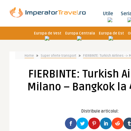
Utile
Seri
Europa de Vest
Europa Centrala
Europa de Est
O
Home
Super oferte transport
FIERBINTE: Turkish Airlines ->
FIERBINTE: Turkish Ai
Milano – Bangkok la
Distribuie articolul: