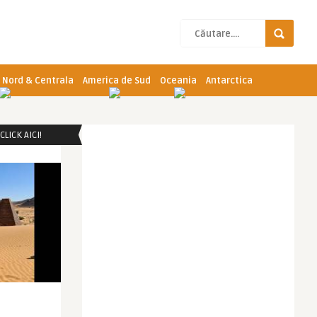
 Nord & Centrala
America de Sud
Oceania
Antarctica
LICK AICI!