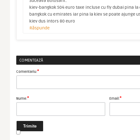
Suceava Botosani..
kiev-bangkok 504 euro taxe incluse cu fly dubai pina la 
bangkok cu emirates iar pina la kiev se poate ajunge us
kiev dus intors 80 euro
Răspunde
COMENTEAZĂ
*
Comentariu:
*
*
Nume:
Email: