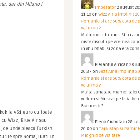
ta, dar din Milano !
Imperator
2 august 20
11:10
on
Wizz Air a implinit 20
Romania si are 50% cota de p
va urma ?
Multumesc frumos. Stiu ca au
niste discutii pe vremea cand
in Abu Dhabi si zona era cons
Elefantul African
28 iul
20:37
on
Wizz Air a implinit 20
Romania si are 50% cota de p
va urma ?
Multa sanatate mamei tale! O
vedem si Muscat pe lista lor 
Bucuresti ?
kok la 461 euro cu toate 
n cu Wizz, Blue Air sau 
Elena Ciubotaru
28 iul
, de unde pleaca Turkish 
20:00
on
Tajikistan si Pamir 
Mic ghid de vizitare
turile spre Roma, luati in 