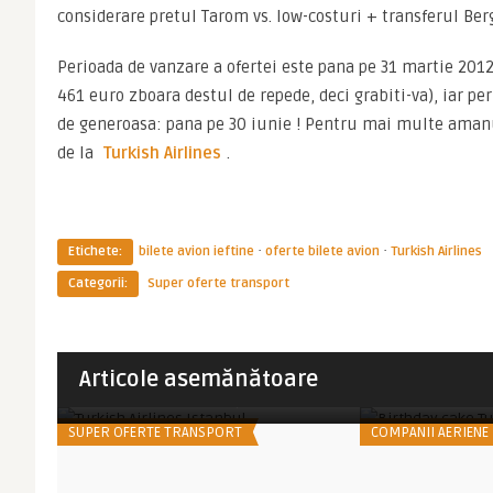
considerare pretul Tarom vs. low-costuri + transferul Be
Perioada de vanzare a ofertei este pana pe 31 martie 2012 (
461 euro zboara destul de repede, deci grabiti-va), iar per
de generoasa: pana pe 30 iunie ! Pentru mai multe amanun
de la 
Turkish Airlines
.
·
·
Etichete:
bilete avion ieftine
oferte bilete avion
Turkish Airlines
Categorii:
Super oferte transport
Imperator
Imperator
Articole asemănătoare
Turkish Airlines are reduceri:
Ziua mea la 10
Singapore @ 549 euro, Was ...
altitudine… Turk
SUPER OFERTE TRANSPORT
COMPANII AERIENE