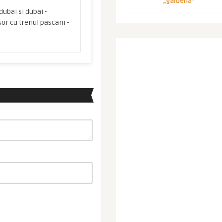
„galbena”
dubai si dubai -
or cu trenul pascani -