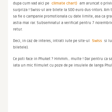
dupa cum vad aici pe 
climate chart)
 am aruncat o privi
surpriza ! Swiss-ul are bilete la 500 euro dus-intors. Am to
sa fie o campanie promotionala cu date limite, asa ca grabi
astia mai rar. Subsemnatul a verificat pentru 7 noiembri
retur.
Deci, in caz de interes, intrati iute pe site-ul 
Swiss
 si l
biletele).
Ce poti face in Phuket ? Hmmm… multe ! Dar pentru ca sa va
iata un mic filmulet cu poze de pe insulele de langa Phu