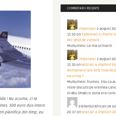
COMENTARII RECENTE
Imperator
2 august 20
11:10
on
Tajikistan si Pamir 
Mic ghid de vizitare
Multumesc ca ma urmariti
Imperator
2 august 20
11:10
on
Wizz Air a implinit 20
Romania si are 50% cota de p
va urma ?
Multumesc frumos. Stiu ca au
niste discutii pe vremea cand
in Abu Dhabi si zona era cons
da ! Nu acuma, ci la 
ines. 500 euro dus-intors 
Elefantul African
28 iul
20:37
on
Wizz Air a implinit 20
ti planifica din timp, eu 