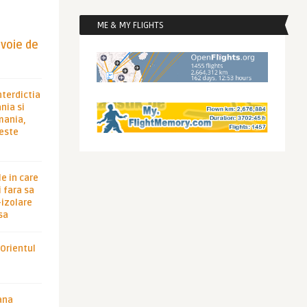
ME & MY FLIGHTS
evoie de
nterdictia
nia si
rmania,
 este
le in care
 fara sa
-izolare
sa
 Orientul
ana