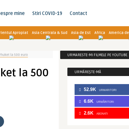
espre mine
Stiri COVID-19
Contact
rientul Apropiat
Asia Centrala & Sud
Asia de Est
Africa
America de
Phuket la 500 euro
URMARESTE-MI FILMELE PE YOUTUBE. C
ket la 500
URMĂREȘTE-MĂ
52.9K
URMARITORI
6.6K
URMĂRITORI
2.6K
ABONATI