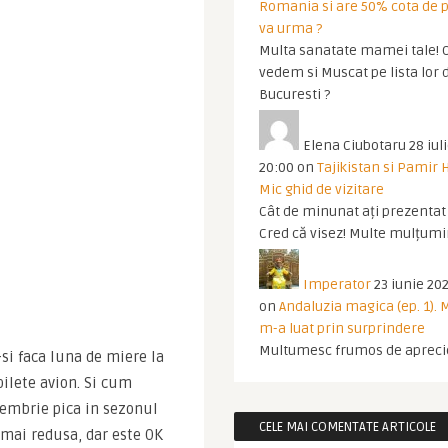
Romania si are 50% cota de p
va urma ?
Multa sanatate mamei tale! O
vedem si Muscat pe lista lor 
Bucuresti ?
Elena Ciubotaru
28 iul
20:00
on
Tajikistan si Pamir 
Mic ghid de vizitare
Cât de minunat ați prezentat t
Cred că visez! Multe mulțumir
Imperator
23 iunie 202
on
Andaluzia magica (ep. 1).
m-a luat prin surprindere
Multumesc frumos de apreci
si faca luna de miere la 
lete avion. Si cum 
embrie pica in sezonul 
CELE MAI COMENTATE ARTICOLE
 mai redusa, dar este OK 