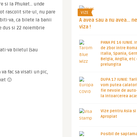
re si la Phuket… unde 
t rascolit site-ul, nu pare 
VIZE
A avea sau a nu avea… n
ti-va, ca bilete la banii 
viza !
e dus si 22 noiembrie 
PANA PE 16 IUNIE. I
de zbor intre Roma
uati-va biletul (sau 
Italia, Spania, Ge
Belgia, Anglia, etc
prelungita
 fac sa visati un pic, 
DUPA 17 IUNIE: Tari
ket 🙂
vom putea calatori
fie nevoie de auto
la intoarcerea aca
Vize pentru Asia si
Apropiat
Posibil de saptam