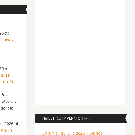
26 at
Highway.
26 at
 ani in
iata. Ce
 fost
 Wizz era
iderata
HAIDETI CU IMPERATOR IN …
ie 2026 at
 ani in
30 iunie - 16 iulie 2026: Rwanda,