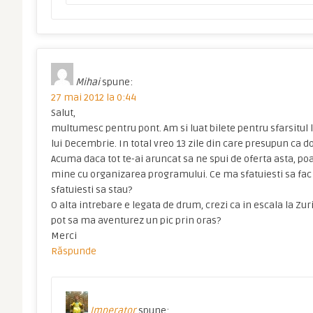
Mihai
spune:
27 mai 2012 la 0:44
Salut,
multumesc pentru pont. Am si luat bilete pentru sfarsitul 
lui Decembrie. In total vreo 13 zile din care presupun ca d
Acuma daca tot te-ai aruncat sa ne spui de oferta asta, poa
mine cu organizarea programului. Ce ma sfatuiesti sa fac 
sfatuiesti sa stau?
O alta intrebare e legata de drum, crezi ca in escala la Zur
pot sa ma aventurez un pic prin oras?
Merci
Răspunde
Imperator
spune: