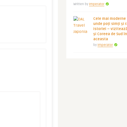
Written by
Imperator
Cele mai moderne ț
unde poți simți și 
istoriei – viziteaz
și Coreea de Sud 
aceasta
by
Imperator