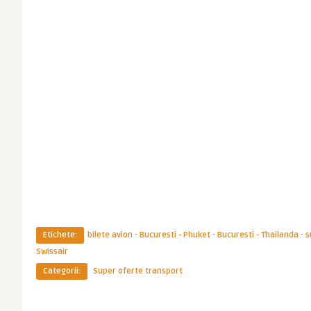
·
·
·
Etichete:
bilete avion
Bucuresti - Phuket
Bucuresti - Thailanda
s
Swissair
Categorii:
Super oferte transport
Imperator
Imperator
Zbor direct Bucuresti – Phuket in
Imperator
Zboruri de la Bucuresti spre Sibiu,
Thailanda. Experienta ...