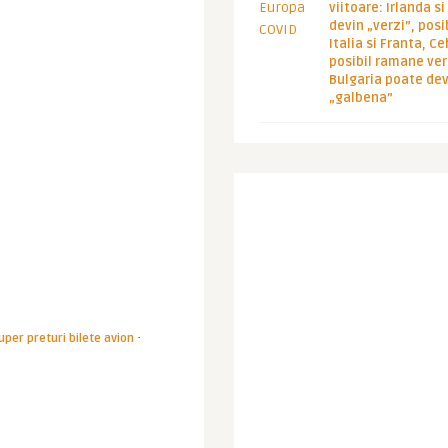
viitoare: Irlanda s
devin „verzi”, posib
Italia si Franta, Ce
posibil ramane ver
Bulgaria poate de
„galbena”
·
uper preturi bilete avion