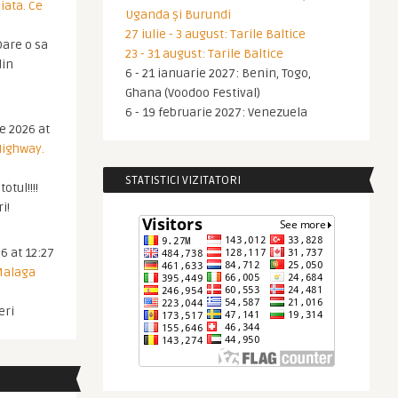
iata. Ce
Uganda și Burundi
27 iulie - 3 august: Tarile Baltice
are o sa
23 - 31 august: Tarile Baltice
din
6 - 21 ianuarie 2027: Benin, Togo,
Ghana (Voodoo Festival)
6 - 19 februarie 2027: Venezuela
ie 2026 at
Highway.
STATISTICI VIZITATORI
otul!!!!
i!
6 at 12:27
 Malaga
eri