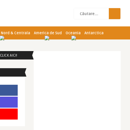
 Nord & Centrala
America de Sud
Oceania
Antarctica
LICK AICI!