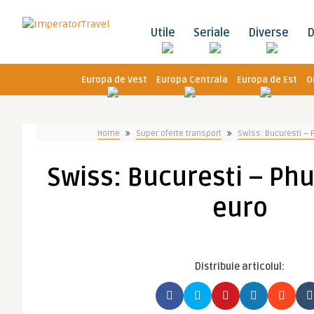
Utile
Seriale
Diverse
D
Europa de Vest
Europa Centrala
Europa de Est
O
Home
Super oferte transport
Swiss: Bucuresti – 
Swiss: Bucuresti – Phu
euro
Distribuie articolul: