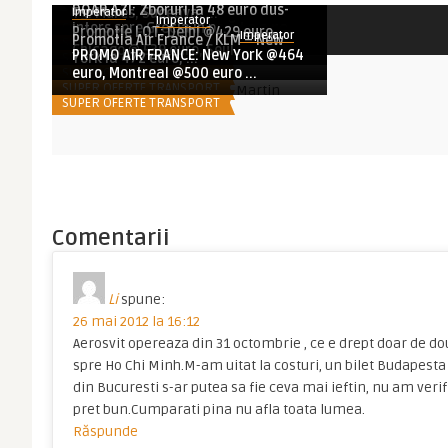
DOAR AZI: Zboruri la 48 euro dus-
Tg. Mures, Suceava, ...
Imperator
Imperator
Articole asemănătoare
COMPANII AERIENE
intors spre Grecia in p ...
Promotie LOT: Delhi @429 euro,
Imperator
Promotia Air France / KLM – New
SUPER OFERTE TRANSPORT
Chicago @ 539 euro, Seul ...
PROMO AIR FRANCE: New York @464
SUPER OFERTE TRANSPORT
York la 472 euro, ...
SUPER OFERTE TRANSPORT
euro, Montreal @500 euro ...
SUPER OFERTE TRANSPORT
SUPER OFERTE TRANSPORT
Comentarii
Li
spune:
26 mai 2012 la 16:12
Aerosvit opereaza din 31 octombrie , ce e drept doar de do
spre Ho Chi Minh.M-am uitat la costuri, un bilet Budapesta -
din Bucuresti s-ar putea sa fie ceva mai ieftin, nu am ver
pret bun.Cumparati pina nu afla toata lumea.
Răspunde