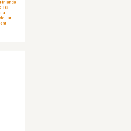
i Finlanda
il si
hia
de, iar
veni