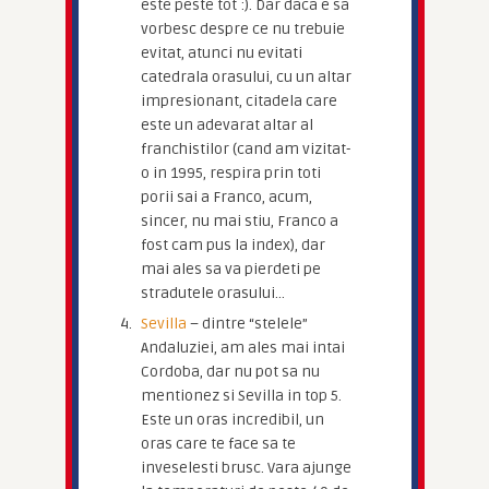
este peste tot :). Dar daca e sa
vorbesc despre ce nu trebuie
evitat, atunci nu evitati
catedrala orasului, cu un altar
impresionant, citadela care
este un adevarat altar al
franchistilor (cand am vizitat-
o in 1995, respira prin toti
porii sai a Franco, acum,
sincer, nu mai stiu, Franco a
fost cam pus la index), dar
mai ales sa va pierdeti pe
stradutele orasului…
Sevilla
– dintre “stelele”
Andaluziei, am ales mai intai
Cordoba, dar nu pot sa nu
mentionez si Sevilla in top 5.
Este un oras incredibil, un
oras care te face sa te
inveselesti brusc. Vara ajunge