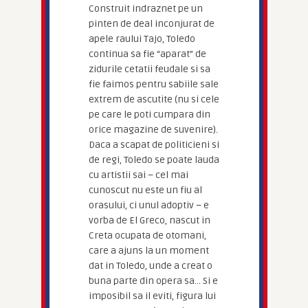
Construit indraznet pe un
pinten de deal inconjurat de
apele raului Tajo, Toledo
continua sa fie “aparat” de
zidurile cetatii feudale si sa
fie faimos pentru sabiile sale
extrem de ascutite (nu si cele
pe care le poti cumpara din
orice magazine de suvenire).
Daca a scapat de politicieni si
de regi, Toledo se poate lauda
cu artistii sai – cel mai
cunoscut nu este un fiu al
orasului, ci unul adoptiv – e
vorba de El Greco, nascut in
Creta ocupata de otomani,
care a ajuns la un moment
dat in Toledo, unde a creat o
buna parte din opera sa… Si e
imposibil sa il eviti, figura lui