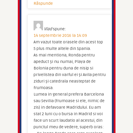
Răspunde
Vlad
spune:
14 septembrie 2016 la 14:09
Am vazut toate orasele din acest top
5 plus multe altele din Spania.
As mai mentiona, Ronda pentru
apeduct și nu numai, Playa de
Bolonia pentru duna de nisip si
privelistea din varful ei și Avila pentru
ziduri și catedrala neasteptat de
frumoasa.
Lumea in general prefera Barcelona
sau Sevilia (frumoase si ele, nimic de
zis) in defavoare Madridului. Eu am
stat 2 luni cu o bursa in Madrid si voi
face un scurt laudatio al acestui, din
punctul meu de vedere, superb oras: