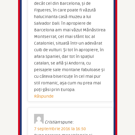
decât cel din Barcelona, și de
Figueres, în care poate fi văzută
halucinanta casă muzeu a lui
Salvador Dali. În apropiere de
Barcelona am mai văzut Mănăstirea
Montserrat, cel mai sfânt loc al
Cataloniei, situată într-un adevărat
cuib de vulturi. Și tot în apropiere, în
afara Spaniei, dar tot în spațiul
catalan, se află și Andorra, cu
peisajele sale montane fabuloase și
cu câteva bisericuțe în cel mai pur
stil romanic, așa cum nu prea mai
poți găsi prin Europa.
Răspunde
Cristian
spune:
7 septembrie 2016 la 16:50