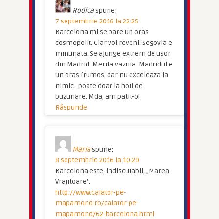
Rodica
spune:
7 septembrie 2016 la 22:25
Barcelona mi se pare un oras
cosmopolit. Clar voi reveni. Segovia e
minunata. Se ajunge extrem de usor
din Madrid. Merita vazuta. Madridul e
un oras frumos, dar nu exceleaza la
nimic…poate doar la hoti de
buzunare. Mda, am patit-o!
Răspunde
Maria
spune:
8 septembrie 2016 la 10:29
Barcelona este, indiscutabil, „Marea
Vrajitoare”.
http://www.calator-pe-
mapamond.ro/calator-pe-
mapamond/62-barcelona.html