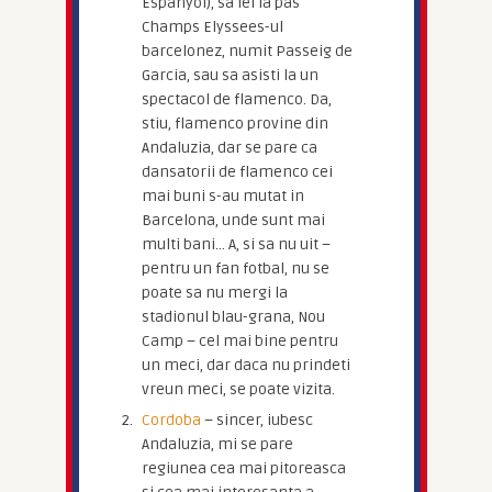
Espanyol), sa iei la pas
Champs Elyssees-ul
barcelonez, numit Passeig de
Garcia, sau sa asisti la un
spectacol de flamenco. Da,
stiu, flamenco provine din
Andaluzia, dar se pare ca
dansatorii de flamenco cei
mai buni s-au mutat in
Barcelona, unde sunt mai
multi bani… A, si sa nu uit –
pentru un fan fotbal, nu se
poate sa nu mergi la
stadionul blau-grana, Nou
Camp – cel mai bine pentru
un meci, dar daca nu prindeti
vreun meci, se poate vizita.
Cordoba
– sincer, iubesc
Andaluzia, mi se pare
regiunea cea mai pitoreasca