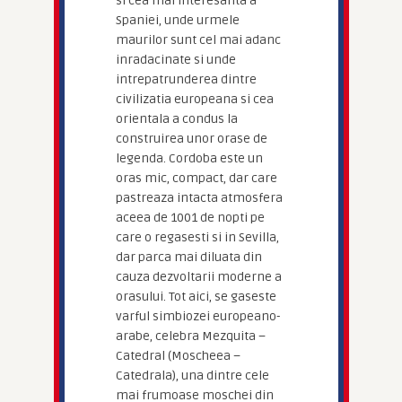
si cea mai interesanta a
Spaniei, unde urmele
maurilor sunt cel mai adanc
inradacinate si unde
intrepatrunderea dintre
civilizatia europeana si cea
orientala a condus la
construirea unor orase de
legenda. Cordoba este un
oras mic, compact, dar care
pastreaza intacta atmosfera
aceea de 1001 de nopti pe
care o regasesti si in Sevilla,
dar parca mai diluata din
cauza dezvoltarii moderne a
orasului. Tot aici, se gaseste
varful simbiozei europeano-
arabe, celebra Mezquita –
Catedral (Moscheea –
Catedrala), una dintre cele
mai frumoase moschei din