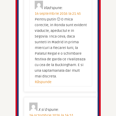
Vlad
spune:
14 septembrie 2016 la 21:45
Pentru putin 🙂 O mica
corectie, in Ronda sunt evident
viaducte, apeductul e in
Segovia. Inca ceva, daca
sunteti in Madrid in prima
miercuri a fiecarei luni, la
Palatul Regal e o schimbare
festiva de garda ce rivalizeaza
cu cea de la Buckingham. E si
una saptamanala dar mult
mai discreta.
Răspunde
X si 0
spune:
24 octombrie 2016 la 14:51