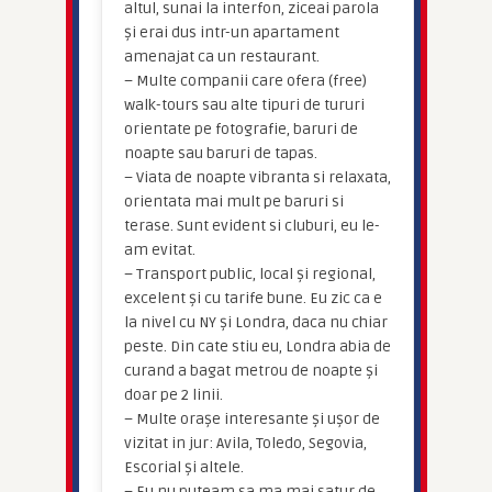
altul, sunai la interfon, ziceai parola
și erai dus intr-un apartament
amenajat ca un restaurant.
– Multe companii care ofera (free)
walk-tours sau alte tipuri de tururi
orientate pe fotografie, baruri de
noapte sau baruri de tapas.
– Viata de noapte vibranta si relaxata,
orientata mai mult pe baruri si
terase. Sunt evident si cluburi, eu le-
am evitat.
– Transport public, local și regional,
excelent și cu tarife bune. Eu zic ca e
la nivel cu NY și Londra, daca nu chiar
peste. Din cate stiu eu, Londra abia de
curand a bagat metrou de noapte și
doar pe 2 linii.
– Multe orașe interesante și ușor de
vizitat in jur: Avila, Toledo, Segovia,
Escorial și altele.
– Eu nu puteam sa ma mai satur de