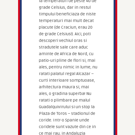
la temperaturi de peste 40 de
grade Celsius, dar in restul
timpului beneficiaza de niste
temperaturi mai mult decat
placute (de Craciun, erau 20
de grade Celsius!). Aici, poti
descoperi vechiul oras si
stradutele sale care aduc
aminte de Africa de Nord, cu
patio-uri pline de flori si, mai
ales, pentru nimic in lume, nu
ratati palatul regal Alcazar –
curti interioare somptuoase,
arhitectura maura si, mai
ales, o gradina superba! Nu
ratati o plimbare pe malul
Guadalquivirului si un stop la
Plaza de Toros – stadionul de
coride. Intr-o Spanie unde
coridele sunt vazute din ce in
ce mai rau, in Andaluzia