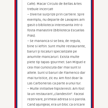
Cafe). Macar Circulo de Bellas Artes
trebuie incercat!
– Diverse surprize prin cartiere. Spre
exemplu, nu departe de Lavapies am
gasit o biblioteca interesanta intr-o
fosta manastire (Biblioteca Escuelas
Pias).
– Se mananca si se bea, de regula,
bine si ieftin. Sunt multe restaurante,
baruri și localuri specializate pe
anumite mancaruri. Exista multe
piete tip tapas-gourmet. San Miguel e
cea mai cunoscuta dar mai sunt si
altele. Sunt si baruri de Flamenco dar
mai turistice, zic eu. Am fost doar la
Las Carboneras ca parte a unui tur.
– Multe initiative hipsteresti. Am fost
la un restaurant „clandestin”. Faceai
rezervare, primeai adresa si o parola.
Cand ajungeai, era un bloc ca oricare