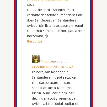
Cezar,
coasta de nord a Spaniei ofera
variante deosebite si mentionez aici
doar San Sebastian, Santander si
Oviedo. Din lista ta as pastra in topul
celor mai faine orase din Spania doar
Barcelona. 🙂
Răspunde
Imperator
spune:
24 octombrie 2016 la 16:42
In nord, am fost doar in
Santander si nu pot sa zic ca
m-a dat pe spate. De San
Sebastian am auzit numai
lucruri bune, dar n-am fost,
deci nu ma pot pronunta. La
Oviedo a jucat idolul copilariei