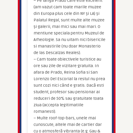
– Pe langa Prado care este excelent
(am vazut cam toate marile muzee
din Europa plus cele din NY și LA) și
Palatul Regal, sunt multe alte muzee
și galerii, mai mici sau mai mari. O
mentiune speciala pentru Muzeul de
Arheologie. Sa nu uitam nici bisericile
si manastirile (nu doar Monasterio
de las Descalzas Reales).
– Cam toate obiectivele turistice au
ore sau zile de vizitare gratuita. In
afara de Prado, Reina Sofia si San
Lorenzo Del Escorial la restul nu prea
sunt cozi nici când e gratis. Dacă esti
student, profesor sau pensionar ai
reduceri de 50% sau gratuitate toata
ziua (accepta legitimatiile
romanesti).
– Multe roof-top-bars, unele mai
cunoscute, altele mai de cartier dar
cu o atmosferă vibranta (e.g. Gau &