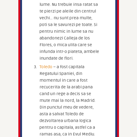
lume. Nu trebuie insa ratat sa
te pierzi pe aleile din centrul
vechi… nu sunt prea multe,
poti sa le savurezi pe toate. Si
pentru nimic in lume sa nu
abandonezi Calleja de los
Flores, o mica ulita care se
infunda intr-o piateta, ambele
inundate de flori.
Toledo
– a fost capitala
Regatului Spaniei, din
momentul in care a fost
recucerita de la arabi pana
cand un rege a decis sa se
mute mai la nord, la Madrid.
Din punctul meu de vedere,
asta a salvat Toledo de
dezvoltarea urbana logica
pentru o capitala, astfel ca a
ramas asa, ca in Evul Mediu.