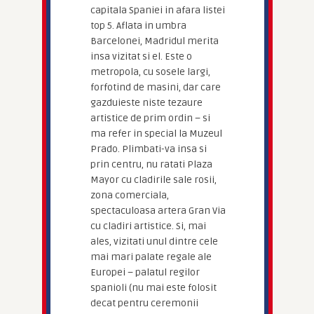
capitala Spaniei in afara listei
top 5. Aflata in umbra
Barcelonei, Madridul merita
insa vizitat si el. Este o
metropola, cu sosele largi,
forfotind de masini, dar care
gazduieste niste tezaure
artistice de prim ordin – si
ma refer in special la Muzeul
Prado. Plimbati-va insa si
prin centru, nu ratati Plaza
Mayor cu cladirile sale rosii,
zona comerciala,
spectaculoasa artera Gran Via
cu cladiri artistice. Si, mai
ales, vizitati unul dintre cele
mai mari palate regale ale
Europei – palatul regilor
spanioli (nu mai este folosit
decat pentru ceremonii