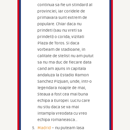
continua sa fie un stindard al
provinciei, iar coridele de
primavara sunt extrem de
populare. Chiar daca nu
prindeti (sau nu vreti sa
prindeti) o corida, vizitati
Plaza de Toros. Si daca
vorbeam de stadioane, in
calitate de stelist nu am putut
sa nu ma duc de fiecare data
cand am ajuns in capitala
andaluza la Estadio Ramon
Sanchez Pizjuan, unde, intr-o
legendara noapte de mai,
Steaua a fost cea mai buna
echipa a Europei. Lucru care
nu stiu daca se va mai
intampla vreodata cu vreo
echipa romaneasca…
Madrid
– nu puteam lasa