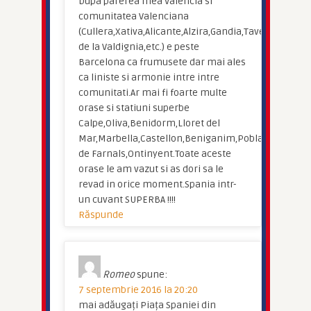
Dupa parerea mea Valencia si
comunitatea Valenciana
(Cullera,Xativa,Alicante,Alzira,Gandia,Tavernes
de la Valdignia,etc.) e peste
Barcelona ca frumusete dar mai ales
ca liniste si armonie intre intre
comunitati.Ar mai fi foarte multe
orase si statiuni superbe
Calpe,Oliva,Benidorm,Lloret del
Mar,Marbella,Castellon,Beniganim,Pobla
de Farnals,Ontinyent.Toate aceste
orase le am vazut si as dori sa le
revad in orice moment.Spania intr-
un cuvant SUPERBA !!!!
Răspunde
Romeo
spune:
7 septembrie 2016 la 20:20
mai adăugați Piața Spaniei din