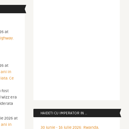
26 at
Highway.
26 at
 ani in
iata. Ce
 fost
 Wizz era
iderata
HAIDETI CU IMPERATOR IN …
ie 2026 at
 ani in
30 iunie - 16 iulie 2026: Rwanda,