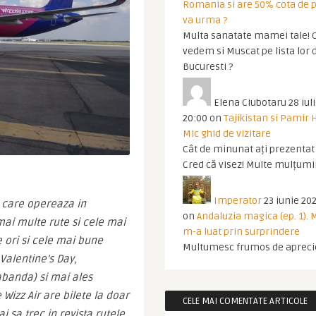
Romania si are 50% cota de p
va urma ?
Multa sanatate mamei tale! O
vedem si Muscat pe lista lor 
Bucuresti ?
Elena Ciubotaru
28 iul
20:00
on
Tajikistan si Pamir 
Mic ghid de vizitare
Cât de minunat ați prezentat t
Cred că visez! Multe mulțumir
Imperator
23 iunie 202
care opereaza in 
on
Andaluzia magica (ep. 1).
i multe rute si cele mai 
m-a luat prin surprindere
 ori si cele mai bune 
Multumesc frumos de apreci
alentine’s Day, 
banda) si mai ales 
izz Air are bilete la doar 
CELE MAI COMENTATE ARTICOLE
 sa trec in revista rutele 