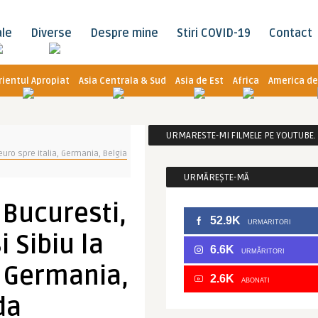
ale
Diverse
Despre mine
Stiri COVID-19
Contact
rientul Apropiat
Asia Centrala & Sud
Asia de Est
Africa
America de
URMARESTE-MI FILMELE PE YOUTUBE. C
 euro spre Italia, Germania, Belgia
URMĂREȘTE-MĂ
 Bucuresti,
52.9K
URMARITORI
i Sibiu la
6.6K
URMĂRITORI
, Germania,
2.6K
ABONATI
da