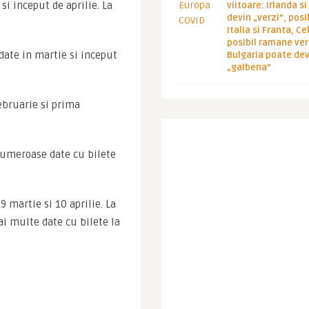
si inceput de aprilie. La 
viitoare: Irlanda s
devin „verzi”, posib
Italia si Franta, Ce
posibil ramane ver
 date in martie si inceput 
Bulgaria poate de
„galbena”
ebruarie si prima 
 numeroase date cu bilete 
9 martie si 10 aprilie. La 
ai multe date cu bilete la 