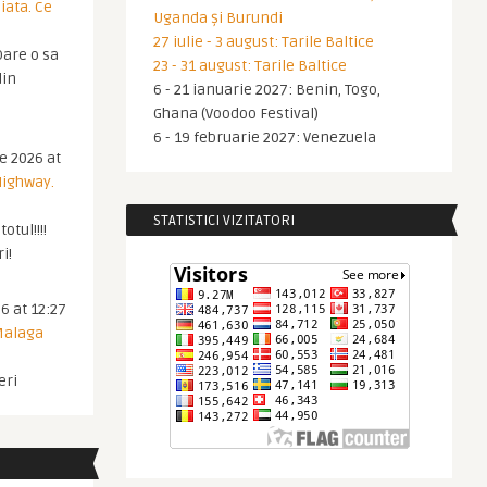
iata. Ce
Uganda și Burundi
27 iulie - 3 august: Tarile Baltice
are o sa
23 - 31 august: Tarile Baltice
din
6 - 21 ianuarie 2027: Benin, Togo,
Ghana (Voodoo Festival)
6 - 19 februarie 2027: Venezuela
ie 2026 at
Highway.
STATISTICI VIZITATORI
otul!!!!
i!
6 at 12:27
 Malaga
eri