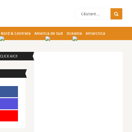
 Nord & Centrala
America de Sud
Oceania
Antarctica
LICK AICI!