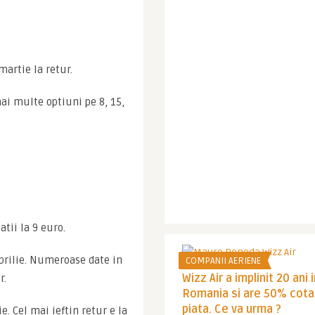
 martie la retur.
mai multe optiuni pe 8, 15, 
tii la 9 euro.
prilie. Numeroase date in 
COMPANII AERIENE
Wizz Air a implinit 20 ani 
r.
Romania si are 50% cota
piata. Ce va urma ?
. Cel mai ieftin retur e la 