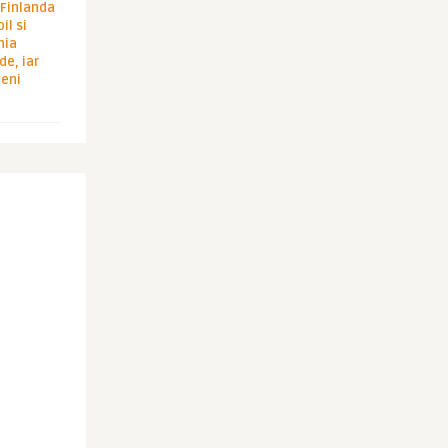
i Finlanda
il si
hia
de, iar
veni