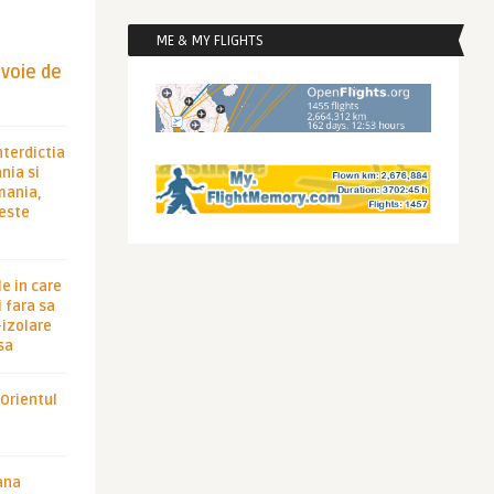
ME & MY FLIGHTS
evoie de
nterdictia
nia si
rmania,
 este
le in care
 fara sa
-izolare
sa
 Orientul
ana