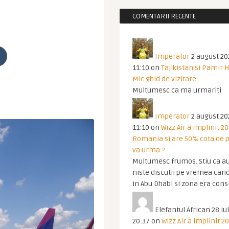
COMENTARII RECENTE
Imperator
2 august 20
11:10
on
Tajikistan si Pamir 
Mic ghid de vizitare
Multumesc ca ma urmariti
Imperator
2 august 20
11:10
on
Wizz Air a implinit 20
Romania si are 50% cota de p
va urma ?
Multumesc frumos. Stiu ca au
niste discutii pe vremea cand
in Abu Dhabi si zona era cons
Elefantul African
28 iul
20:37
on
Wizz Air a implinit 20