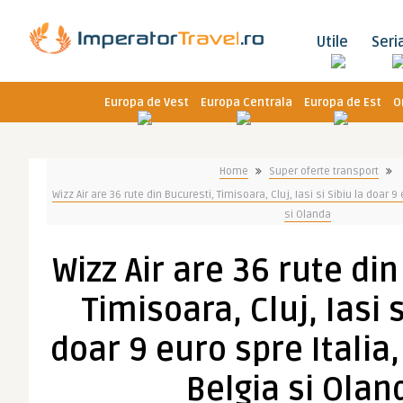
Utile
Seri
Europa de Vest
Europa Centrala
Europa de Est
O
Home
Super oferte transport
Wizz Air are 36 rute din Bucuresti, Timisoara, Cluj, Iasi si Sibiu la doar 9
si Olanda
Wizz Air are 36 rute din
Timisoara, Cluj, Iasi s
doar 9 euro spre Italia
Belgia si Olan