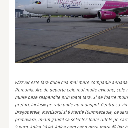
Wizz Air este fara dubii cea mai mare companie aeriana 
Romania. Are de departe cele mai multe avioane, cele ma
multe baze raspandite prin toata tara. Si de foarte multe
preturi, inclusiv pe rute unde au monopol. Pentru ca vin V
Dragobetele, Martisorul si 8 Martie (Dumnezeule, ce sara
primavara, m-am gandit sa selectez toate rutele pe care W
9 euro. Adica 39 lei. Adica cam cat o pizza mare 🙂 Dar hai