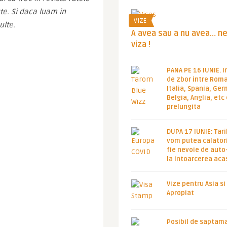
te. Si daca luam in 
VIZE
ulte.
A avea sau a nu avea… n
viza !
PANA PE 16 IUNIE. I
de zbor intre Roma
Italia, Spania, Ge
Belgia, Anglia, etc
prelungita
DUPA 17 IUNIE: Tari
vom putea calatori
fie nevoie de auto
la intoarcerea aca
Vize pentru Asia si
Apropiat
Posibil de saptam