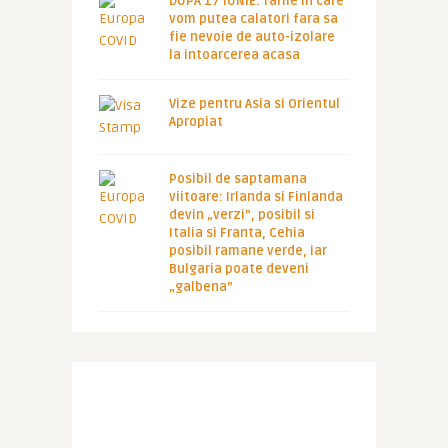
DUPA 17 IUNIE: Tarile in care
vom putea calatori fara sa
fie nevoie de auto-izolare
la intoarcerea acasa
Vize pentru Asia si Orientul
Apropiat
Posibil de saptamana
viitoare: Irlanda si Finlanda
devin „verzi”, posibil si
Italia si Franta, Cehia
posibil ramane verde, iar
Bulgaria poate deveni
„galbena”