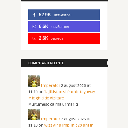
52.9K
URMARITORI
6.6K
URMĂRITORI
2.6K
ABONATI
COMENTARII RECENTE
Imperator
2 august 2026 at
11:10
on
Tajikistan si Pamir Highway.
Mic ghid de vizitare
Multumesc ca ma urmariti
Imperator
2 august 2026 at
11:10
on
Wizz Air a implinit 20 ani in