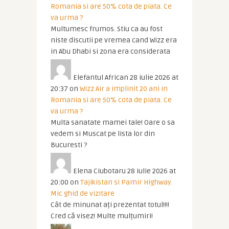
Romania si are 50% cota de piata. Ce
va urma ?
Multumesc frumos. Stiu ca au fost
niste discutii pe vremea cand Wizz era
in Abu Dhabi si zona era considerata
Elefantul African
28 iulie 2026 at
20:37
on
Wizz Air a implinit 20 ani in
Romania si are 50% cota de piata. Ce
va urma ?
Multa sanatate mamei tale! Oare o sa
vedem si Muscat pe lista lor din
Bucuresti ?
Elena Ciubotaru
28 iulie 2026 at
20:00
on
Tajikistan si Pamir Highway.
Mic ghid de vizitare
Cât de minunat ați prezentat totul!!!!
Cred că visez! Multe mulțumiri!