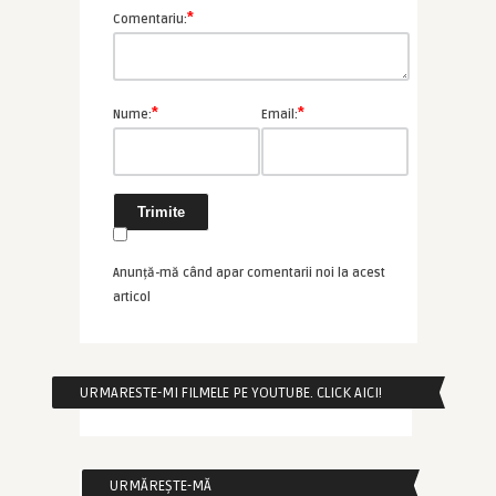
*
Comentariu:
*
*
Nume:
Email:
Anunță-mă când apar comentarii noi la acest
articol
URMARESTE-MI FILMELE PE YOUTUBE. CLICK AICI!
URMĂREȘTE-MĂ