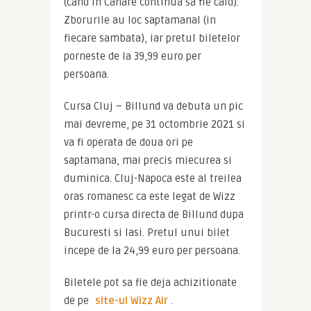
(cand in Canare continua sa fie cald). 
Zborurile au loc saptamanal (in 
fiecare sambata), iar pretul biletelor 
porneste de la 39,99 euro per 
persoana.
Cursa Cluj – Billund va debuta un pic 
mai devreme, pe 31 octombrie 2021 si 
va fi operata de doua ori pe 
saptamana, mai precis miecurea si 
duminica. Cluj-Napoca este al treilea 
oras romanesc ca este legat de Wizz 
printr-o cursa directa de Billund dupa 
Bucuresti si Iasi. Pretul unui bilet 
incepe de la 24,99 euro per persoana.
Biletele pot sa fie deja achizitionate 
de pe 
site-ul Wizz Air
.