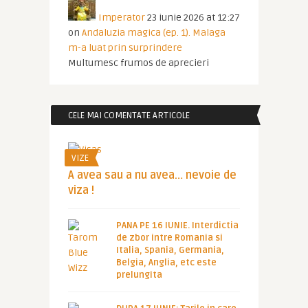
Imperator
23 iunie 2026 at 12:27
on
Andaluzia magica (ep. 1). Malaga
m-a luat prin surprindere
Multumesc frumos de aprecieri
CELE MAI COMENTATE ARTICOLE
VIZE
A avea sau a nu avea… nevoie de
viza !
PANA PE 16 IUNIE. Interdictia
de zbor intre Romania si
Italia, Spania, Germania,
Belgia, Anglia, etc este
prelungita