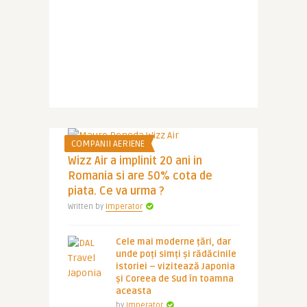
COMPANII AERIENE
Wizz Air a implinit 20 ani in
Romania si are 50% cota de
piata. Ce va urma ?
Written by
Imperator
Cele mai moderne țări, dar
unde poți simți și rădăcinile
istoriei – vizitează Japonia
și Coreea de Sud în toamna
aceasta
by
Imperator