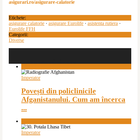
asigurari.ro/asigurare-calatorie
Etichete:
asigurare calatorie
·
asigurare Eurolife
·
asistenta rutiera
·
Eurolife FFH
Categorii:
Diverse
Articole asemănătoare
Afghanistan
Imperator
Povești din policlinicile
Afganistanului. Cum am încerca
...
Diverse
Imperator