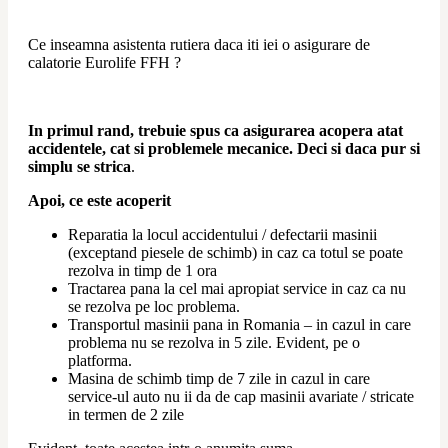
Ce inseamna asistenta rutiera daca iti iei o asigurare de 
calatorie Eurolife FFH ?
In primul rand, trebuie spus ca asigurarea acopera atat 
accidentele, cat si problemele mecanice. Deci si daca pur si 
simplu se strica
.
Apoi, ce este acoperit
Reparatia la locul accidentului / defectarii masinii
(exceptand piesele de schimb) in caz ca totul se poate
rezolva in timp de 1 ora
Tractarea pana la cel mai apropiat service in caz ca nu
se rezolva pe loc problema.
Transportul masinii pana in Romania – in cazul in care
problema nu se rezolva in 5 zile. Evident, pe o
platforma.
Masina de schimb timp de 7 zile in cazul in care
service-ul auto nu ii da de cap masinii avariate / stricate
in termen de 2 zile