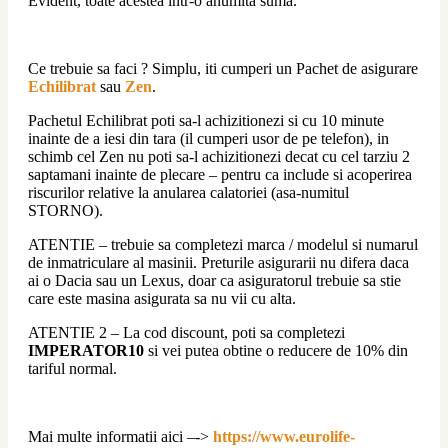
Evident, toate acestea intr-o anumita suma.
Ce trebuie sa faci ? Simplu, iti cumperi un Pachet de asigurare 
Echilibrat
 sau 
Zen
.
Pachetul Echilibrat poti sa-l achizitionezi si cu 10 minute 
inainte de a iesi din tara (il cumperi usor de pe telefon), in 
schimb cel Zen nu poti sa-l achizitionezi decat cu cel tarziu 2 
saptamani inainte de plecare – pentru ca include si acoperirea 
riscurilor relative la anularea calatoriei (asa-numitul 
STORNO).
ATENTIE – trebuie sa completezi marca / modelul si numarul 
de inmatriculare al masinii. Preturile asigurarii nu difera daca 
ai o Dacia sau un Lexus, doar ca asiguratorul trebuie sa stie 
care este masina asigurata sa nu vii cu alta.
ATENTIE 2 – La cod discount, poti sa completezi 
IMPERATOR10
 si vei putea obtine o reducere de 10% din 
tariful normal.
Mai multe informatii aici –->
https://www.eurolife-