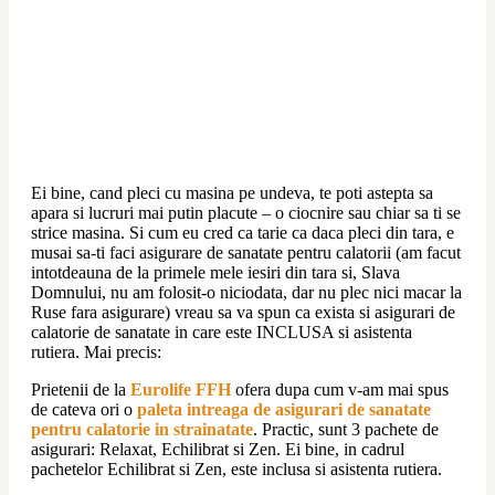
Ei bine, cand pleci cu masina pe undeva, te poti astepta sa 
apara si lucruri mai putin placute – o ciocnire sau chiar sa ti se 
strice masina. Si cum eu cred ca tarie ca daca pleci din tara, e 
musai sa-ti faci asigurare de sanatate pentru calatorii (am facut 
intotdeauna de la primele mele iesiri din tara si, Slava 
Domnului, nu am folosit-o niciodata, dar nu plec nici macar la 
Ruse fara asigurare) vreau sa va spun ca exista si asigurari de 
calatorie de sanatate in care este INCLUSA si asistenta 
rutiera. Mai precis:
Prietenii de la 
Eurolife FFH
 ofera dupa cum v-am mai spus 
de cateva ori o 
paleta intreaga de asigurari de sanatate 
pentru calatorie in strainatate
. Practic, sunt 3 pachete de 
asigurari: Relaxat, Echilibrat si Zen. Ei bine, in cadrul 
pachetelor Echilibrat si Zen, este inclusa si asistenta rutiera.