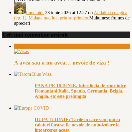
Imperator
23 iunie 2026 at 12:27
on
Andaluzia magica
(ep. 1). Malaga m-a luat prin surprindere
Multumesc frumos de
aprecieri
Cele mai comentate articole
Vize
A avea sau a nu avea… nevoie de viza !
PANA PE 16 IUNIE. Interdictia de zbor intre
Romania si Italia, Spania, Germania, Belgia,
Anglia, etc este prelungita
DUPA 17 IUNIE: Tarile in care vom putea
calatori fara sa fie nevoie de auto-izolare la
intoarcerea acasa