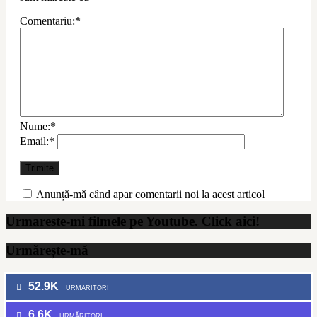
Comentariu:
*
Nume:
*
Email:
*
Anunță-mă când apar comentarii noi la acest articol
Urmareste-mi filmele pe Youtube. Click aici!
Urmărește-mă
52.9K
URMARITORI
6.6K
URMĂRITORI