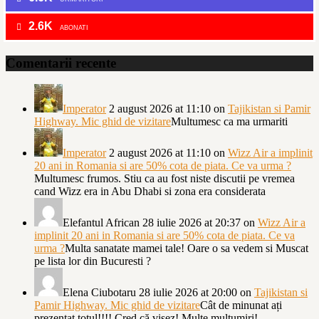
2.6K
ABONATI
Comentarii recente
Imperator
2 august 2026 at 11:10
on
Tajikistan si Pamir
Highway. Mic ghid de vizitare
Multumesc ca ma urmariti
Imperator
2 august 2026 at 11:10
on
Wizz Air a implinit
20 ani in Romania si are 50% cota de piata. Ce va urma ?
Multumesc frumos. Stiu ca au fost niste discutii pe vremea
cand Wizz era in Abu Dhabi si zona era considerata
Elefantul African
28 iulie 2026 at 20:37
on
Wizz Air a
implinit 20 ani in Romania si are 50% cota de piata. Ce va
urma ?
Multa sanatate mamei tale! Oare o sa vedem si Muscat
pe lista lor din Bucuresti ?
Elena Ciubotaru
28 iulie 2026 at 20:00
on
Tajikistan si
Pamir Highway. Mic ghid de vizitare
Cât de minunat ați
prezentat totul!!!! Cred că visez! Multe mulțumiri!