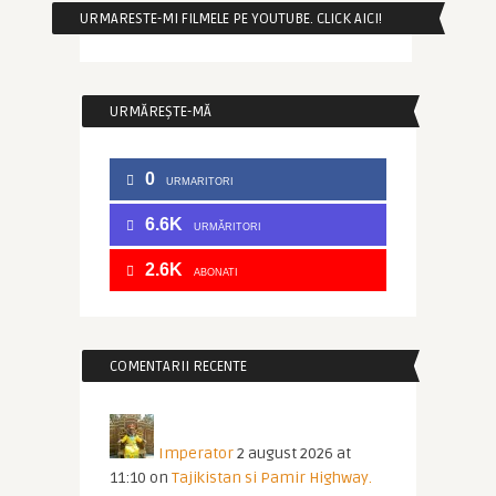
URMARESTE-MI FILMELE PE YOUTUBE. CLICK AICI!
URMĂREȘTE-MĂ
0
URMARITORI
6.6K
URMĂRITORI
2.6K
ABONATI
COMENTARII RECENTE
Imperator
2 august 2026 at
11:10
on
Tajikistan si Pamir Highway.