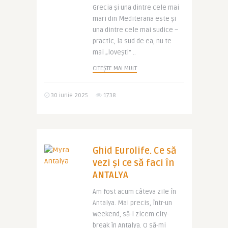
Grecia și una dintre cele mai
mari din Mediterana este și
una dintre cele mai sudice –
practic, la sud de ea, nu te
mai „lovești” ..
CITEȘTE MAI MULT
30 iunie 2025
1738
Ghid Eurolife. Ce să
vezi și ce să faci în
ANTALYA
Am fost acum câteva zile în
Antalya. Mai precis, într-un
weekend, să-i zicem city-
break în Antalya. O să-mi