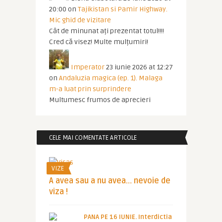
20:00
on
Tajikistan si Pamir Highway.
Mic ghid de vizitare
Cât de minunat ați prezentat totul!!!!
Cred că visez! Multe mulțumiri!
Imperator
23 iunie 2026 at 12:27
on
Andaluzia magica (ep. 1). Malaga
m-a luat prin surprindere
Multumesc frumos de aprecieri
CELE MAI COMENTATE ARTICOLE
VIZE
A avea sau a nu avea… nevoie de
viza !
PANA PE 16 IUNIE. Interdictia