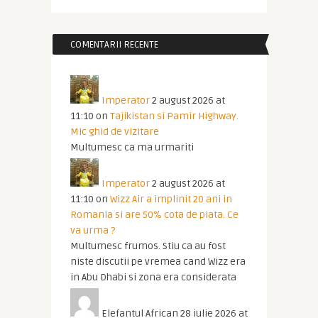
COMENTARII RECENTE
Imperator
2 august 2026 at
11:10
on
Tajikistan si Pamir Highway.
Mic ghid de vizitare
Multumesc ca ma urmariti
Imperator
2 august 2026 at
11:10
on
Wizz Air a implinit 20 ani in
Romania si are 50% cota de piata. Ce
va urma ?
Multumesc frumos. Stiu ca au fost
niste discutii pe vremea cand Wizz era
in Abu Dhabi si zona era considerata
Elefantul African
28 iulie 2026 at