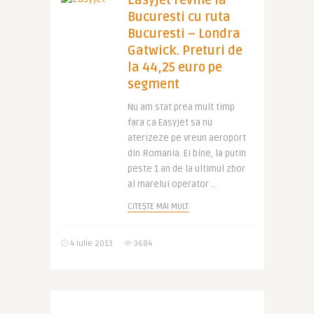
Easyjet revine la
Bucuresti cu ruta
Bucuresti – Londra
Gatwick. Preturi de
la 44,25 euro pe
segment
Nu am stat prea mult timp
fara ca Easyjet sa nu
aterizeze pe vreun aeroport
din Romania. Ei bine, la putin
peste 1 an de la ultimul zbor
al marelui operator ..
CITEȘTE MAI MULT
4 iulie 2013
3684