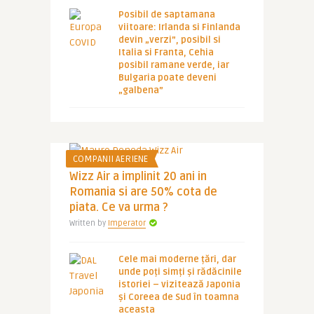
Posibil de saptamana
viitoare: Irlanda si Finlanda
devin „verzi”, posibil si
Italia si Franta, Cehia
posibil ramane verde, iar
Bulgaria poate deveni
„galbena”
COMPANII AERIENE
Wizz Air a implinit 20 ani in
Romania si are 50% cota de
piata. Ce va urma ?
Written by
Imperator
Cele mai moderne țări, dar
unde poți simți și rădăcinile
istoriei – vizitează Japonia
și Coreea de Sud în toamna
aceasta