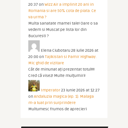
20:37
on
Wizz Air a implinit 20 ani in
Romania si are 50% cota de piata. Ce
va urma ?
Multa sanatate mamei tale! Oare o sa
vedem si Muscat pe lista lor din
Bucuresti ?
Elena Ciubotaru
28 iulie 2026 at
20:00
on
Tajikistan si Pamir Highway.
Mic ghid de vizitare
Cât de minunat ați prezentat totul!!!!
Cred că visez! Multe mulțumiri!
Imperator
23 iunie 2026 at 12:27
on
Andaluzia magica (ep. 1). Malaga
m-a luat prin surprindere
Multumesc frumos de aprecieri