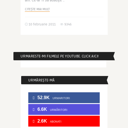
ani. Ce-ar fi sa adauge ..
CITEȘTE MAI MULT
10 februarie 2011
9346
URMARESTE-MI FILMELE PE YOUTUBE. CLICK AICI!
URMĂREȘTE-MĂ
52.9K
URMARITORI
6.6K
URMĂRITORI
2.6K
ABONATI