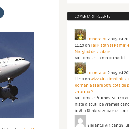
COMENTARII RECENTE
Imperator
2 august 20
11:10
on
Tajikistan si Pamir 
Mic ghid de vizitare
Multumesc ca ma urmariti
Imperator
2 august 20
11:10
on
Wizz Air a implinit 20
Romania si are 50% cota de p
va urma ?
Multumesc frumos. Stiu ca au
niste discutii pe vremea cand
in Abu Dhabi si zona era cons
Elefantul African
28 iul