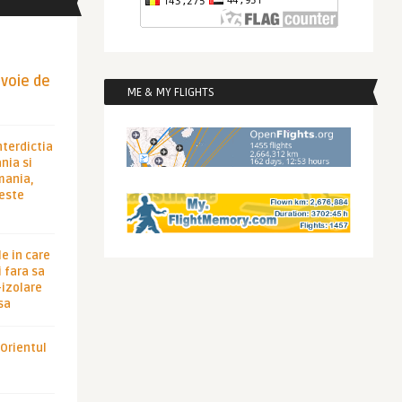
evoie de
ME & MY FLIGHTS
nterdictia
nia si
rmania,
 este
le in care
 fara sa
-izolare
sa
 Orientul