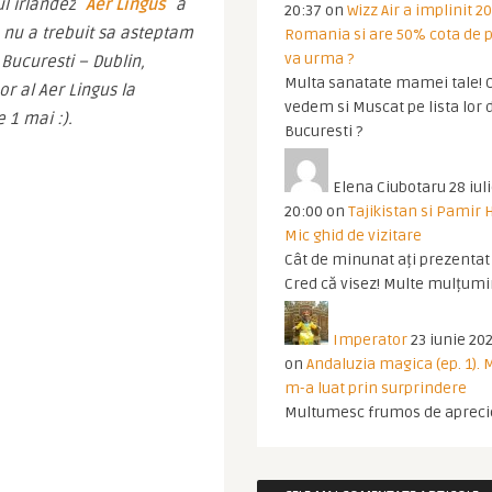
l irlandez
 Aer Lingus
 a 
20:37
on
Wizz Air a implinit 20
 nu a trebuit sa asteptam 
Romania si are 50% cota de p
va urma ?
ucuresti – Dublin, 
Multa sanatate mamei tale! O
r al Aer Lingus la 
vedem si Muscat pe lista lor 
 1 mai :).
Bucuresti ?
Elena Ciubotaru
28 iul
20:00
on
Tajikistan si Pamir 
Mic ghid de vizitare
Cât de minunat ați prezentat t
Cred că visez! Multe mulțumir
Imperator
23 iunie 202
on
Andaluzia magica (ep. 1).
m-a luat prin surprindere
Multumesc frumos de apreci