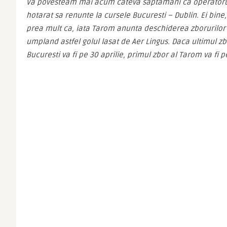
Va povesteam mai acum cateva saptamani ca operatoru
hotarat sa renunte la cursele Bucuresti – Dublin. Ei bine,
prea mult ca, iata Tarom anunta deschiderea zborurilor B
umpland astfel golul lasat de Aer Lingus. Daca ultimul zbo
Bucuresti va fi pe 30 aprilie, primul zbor al Tarom va fi pe