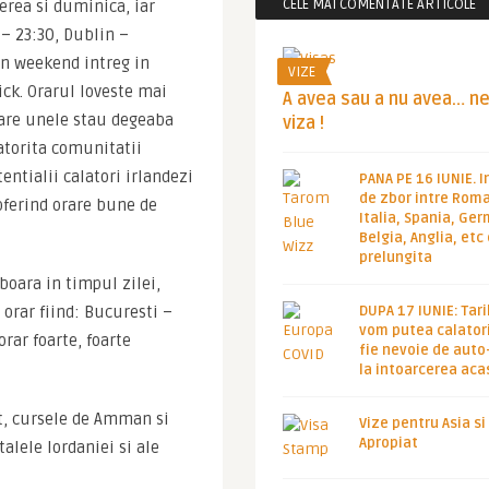
CELE MAI COMENTATE ARTICOLE
rea si duminica, iar 
– 23:30, Dublin – 
un weekend intreg in 
VIZE
ck. Orarul loveste mai 
A avea sau a nu avea… n
are unele stau degeaba 
viza !
atorita comunitatii 
ntialii calatori irlandezi 
PANA PE 16 IUNIE. I
de zbor intre Roma
oferind orare bune de 
Italia, Spania, Ge
Belgia, Anglia, etc
prelungita
boara in timpul zilei, 
orar fiind: Bucuresti – 
DUPA 17 IUNIE: Tari
vom putea calatori
ar foarte, foarte 
fie nevoie de auto
la intoarcerea aca
t, cursele de Amman si 
Vize pentru Asia si
Apropiat
alele Iordaniei si ale 