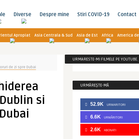
ale
Diverse
Despre mine
Stiri COVID-19
Contact
rientul Apropiat
Asia Centrala & Sud
Asia de Est
Africa
America de
URMARESTE-MI FILMELE PE YOUTUBE. C
ruri de zi spre Dubai
hiderea
URMĂREȘTE-MĂ
Dublin si
52.9K
URMARITORI
 Dubai
6.6K
URMĂRITORI
2.6K
ABONATI