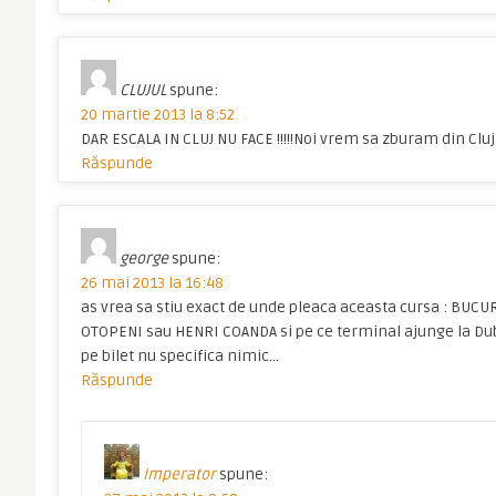
CLUJUL
spune:
20 martie 2013 la 8:52
DAR ESCALA IN CLUJ NU FACE !!!!!Noi vrem sa zburam din Cluj !!!
Răspunde
george
spune:
26 mai 2013 la 16:48
as vrea sa stiu exact de unde pleaca aceasta cursa : BUC
OTOPENI sau HENRI COANDA si pe ce terminal ajunge la Dub
pe bilet nu specifica nimic…
Răspunde
Imperator
spune: