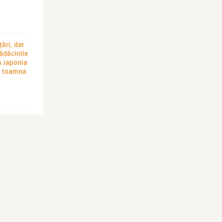
ări, dar
rădăcinile
ă Japonia
în toamna