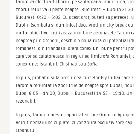
Tarom va efectua 3 zboruri pe saptamana: miercurea, vine
zborul retur va fi peste noapte: Bucuresti – Dublin 21:30 
Bucuresti 0:20 – 6:05. Cu acest orar, puteti sa petreceti 
Dublin (sambata si duminica) daca vreti un city break qui
multe obiective: utilizeaza mai bine aeronavele Tarom c
noaptea prin Otopeni, deschid o noua ruta cu potential (d
romanesti din Irlanda) si ofera conexiuni bune pentru pote
care vor sa calatoreasca in regiunea limitrofa Romaniei, 
conexiune: Istanbul, Chisinau sau Sofia.
In plus, probabil si la presiunea curselor Fly Dubai care z
Tarom a renuntat la zborurile de noapte spre Dubai, noul 
Dubai 8:05 – 14:00, Dubai – Bucuresti 14:55 – 19:10. Un or
rezonabil.
In plus, Tarom mareste capacitatea spre Orientul Apropia
Beirut nemaifiind cuplate, ci vor zbura exclusiv spre capit
Libanului.