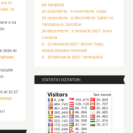
 ani in
pe Yangtze)
iata. Ce
25 octombrie - 4 noiembrie: India
26 noiembrie - 6 decembrie: Safari in
are o sa
Tanzania si Zanzibar
din
26 decembrie - 2 ianuarie 2027: Gran
Canaria
6 - 21 ianuarie 2027: Benin, Togo,
ie 2026 at
Ghana (Voodoo Festival)
Highway.
6 - 19 februarie 2027: Venezuela
otul!!!!
i!
STATISTICI VIZITATORI
6 at 12:27
 Malaga
eri