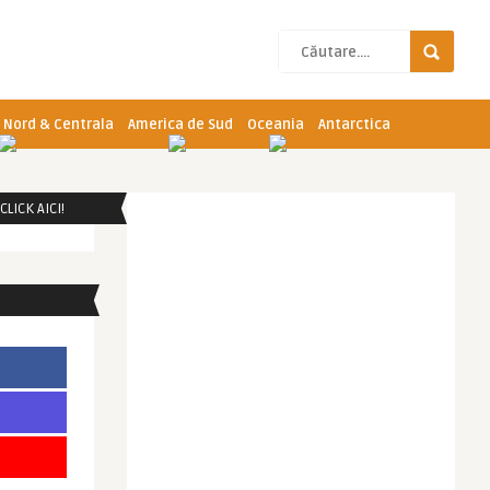
 Nord & Centrala
America de Sud
Oceania
Antarctica
LICK AICI!