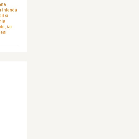
ana
i Finlanda
il si
hia
de, iar
veni
Imperator
Imperator
TAROM – Tot mai mic, mai mic, mai
flydubai Business Class. 
mic pana n-o mai ...
business class-ul la c ...
OMPANII AERIENE
COMPANII AERIENE