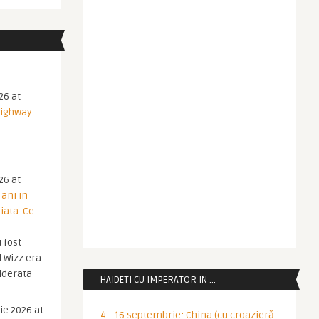
26 at
Highway.
26 at
 ani in
iata. Ce
 fost
 Wizz era
iderata
HAIDETI CU IMPERATOR IN …
ie 2026 at
4 - 16 septembrie: China (cu croazieră