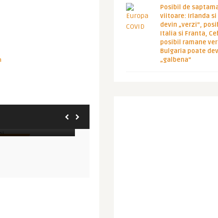
Posibil de saptam
viitoare: Irlanda s
devin „verzi”, posib
Italia si Franta, Ce
posibil ramane ver
Bulgaria poate de
„galbena”
m
Imperator
eri de pret ! Si are
Experienta business class TAROM –
ne: ...
zborul Bucuresti – Par ...
ANSPORT
COMPANII AERIENE
C