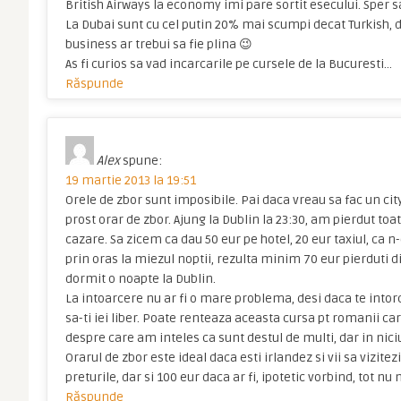
British Airways la economy imi pare sortit esecului. Sper s
La Dubai sunt cu cel putin 20% mai scumpi decat Turkish, 
business ar trebui sa fie plina 😉
As fi curios sa vad incarcarile pe cursele de la Bucuresti…
Răspunde
Alex
spune:
19 martie 2013 la 19:51
Orele de zbor sunt imposibile. Pai daca vreau sa fac un cit
prost orar de zbor. Ajung la Dublin la 23:30, am pierdut toa
cazare. Sa zicem ca dau 50 eur pe hotel, 20 eur taxiul, ca 
prin oras la miezul noptii, rezulta minim 70 eur pierduti d
dormit o noapte la Dublin.
La intoarcere nu ar fi o mare problema, desi daca te intor
sa-ti iei liber. Poate renteaza aceasta cursa pt romanii c
despre care am inteles ca sunt destul de multi, dar in niciu
Orarul de zbor este ideal daca esti irlandez si vii sa vizi
preturile, dar si 100 eur daca ar fi, ipotetic vorbind, tot nu 
Răspunde