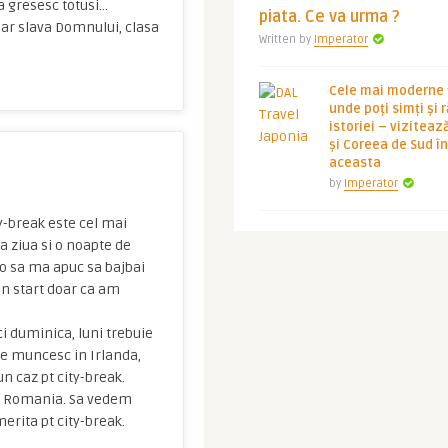
a gresesc totusi…
piata. Ce va urma ?
dar slava Domnului, clasa
Written by
Imperator
Cele mai moderne ț
unde poți simți și 
istoriei – viziteaz
și Coreea de Sud 
aceasta
by
Imperator
y-break este cel mai
ta ziua si o noapte de
n-o sa ma apuc sa bajbai
in start doar ca am
ci duminica, luni trebuie
are muncesc in Irlanda,
n caz pt city-break.
tezi Romania. Sa vedem
merita pt city-break.