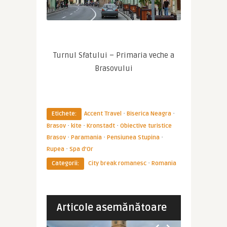
 Turnul Sfatului – Primaria veche a 
Brasovului
·
·
Etichete:
Accent Travel
Biserica Neagra
·
·
·
Brasov
kite
Kronstadt
Obiective turistice
·
·
·
Brasov
Paramania
Pensiunea Stupina
·
Rupea
Spa d'Or
·
Categorii:
City break romanesc
Romania
Articole asemănătoare
ROMANIA
ROMANIA