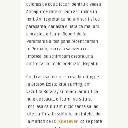
avionas de doua locuri pentru a vedea 
Annapurna care se cam ascundea in 
nori. Am regretat ca nu am sarit si cu 
parapanta, dar asta e, iata ca mai am 
o ocazie… oricum, Robert de la 
Paramania a fost pana recent taman 
in Pokhara, asa ca o sa avem ce 
impresii sa schimbam despre una 
dintre tarile mele preferate, Nepalul.
Cred ca o sa incerc si ceva kite-ing pe 
la Brasov. Exista kite-surfing, am 
vazut la Boracay si m-am lamurit ca 
nu e de joaca… oricum, nu stiu sa 
inot, asa ca nu am nicio sansa sa fac 
kite-surfing. In schimb, am inteles de 
la Marian de la 
Kitefever
 ca se poate 