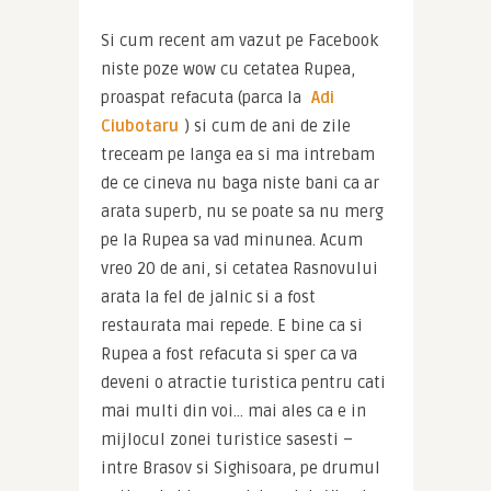
Si cum recent am vazut pe Facebook 
niste poze wow cu cetatea Rupea, 
proaspat refacuta (parca la 
Adi 
Ciubotaru
) si cum de ani de zile 
treceam pe langa ea si ma intrebam 
de ce cineva nu baga niste bani ca ar 
arata superb, nu se poate sa nu merg 
pe la Rupea sa vad minunea. Acum 
vreo 20 de ani, si cetatea Rasnovului 
arata la fel de jalnic si a fost 
restaurata mai repede. E bine ca si 
Rupea a fost refacuta si sper ca va 
deveni o atractie turistica pentru cati 
mai multi din voi… mai ales ca e in 
mijlocul zonei turistice sasesti – 
intre Brasov si Sighisoara, pe drumul 