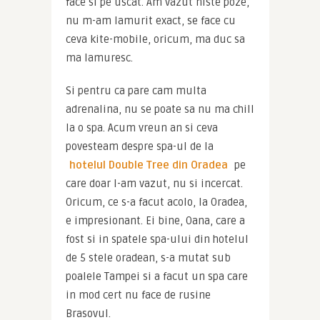
face si pe uscat. Am vazut niste poze, 
nu m-am lamurit exact, se face cu 
ceva kite-mobile, oricum, ma duc sa 
ma lamuresc.
Si pentru ca pare cam multa 
adrenalina, nu se poate sa nu ma chill 
la o spa. Acum vreun an si ceva 
povesteam despre spa-ul de la 
hotelul Double Tree din Oradea
 pe 
care doar l-am vazut, nu si incercat. 
Oricum, ce s-a facut acolo, la Oradea, 
e impresionant. Ei bine, Oana, care a 
fost si in spatele spa-ului din hotelul 
de 5 stele oradean, s-a mutat sub 
poalele Tampei si a facut un spa care 
in mod cert nu face de rusine 
Brasovul.