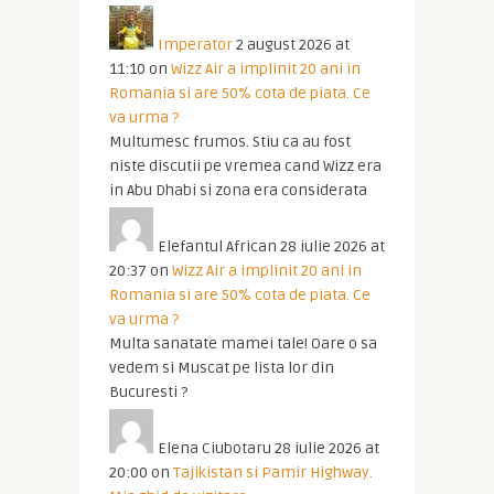
Imperator
2 august 2026 at
11:10
on
Wizz Air a implinit 20 ani in
Romania si are 50% cota de piata. Ce
va urma ?
Multumesc frumos. Stiu ca au fost
niste discutii pe vremea cand Wizz era
in Abu Dhabi si zona era considerata
Elefantul African
28 iulie 2026 at
20:37
on
Wizz Air a implinit 20 ani in
Romania si are 50% cota de piata. Ce
va urma ?
Multa sanatate mamei tale! Oare o sa
vedem si Muscat pe lista lor din
Bucuresti ?
Elena Ciubotaru
28 iulie 2026 at
20:00
on
Tajikistan si Pamir Highway.