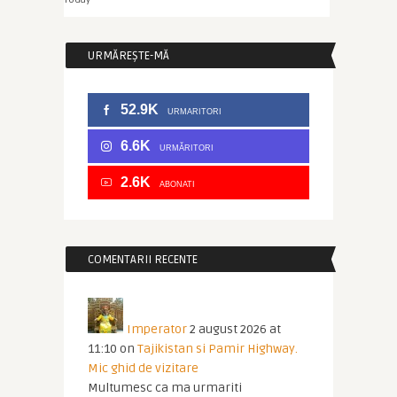
URMĂREȘTE-MĂ
52.9K
URMARITORI
6.6K
URMĂRITORI
2.6K
ABONATI
COMENTARII RECENTE
Imperator
2 august 2026 at
11:10
on
Tajikistan si Pamir Highway.
Mic ghid de vizitare
Multumesc ca ma urmariti