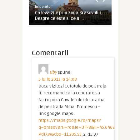
Imperator
Imperator
z incepe
Cateva zile prin zona Brasovului.
Weekend la
r ...
Despre ce este si ce a ...
Poiana Bras
Comentarii
tiby
spune:
5 iulie 2013 la 14:08
Daca vizitezi Cetatuia de pe Straja
iti recomand ca la coborare sa
faci o poza Cavalerului de arama
de pe strada Mihai Eminescu –
link google maps:
https://maps.google.ro/maps?
q=brasov&hl=ro&ie=UTF8&ll=45.64699,25.59451&
PdIXw&cbp=11,295.53
,,2,-15.97