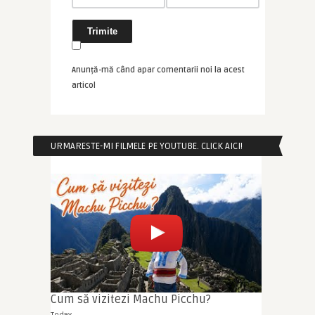
Anunță-mă când apar comentarii noi la acest
articol
URMARESTE-MI FILMELE PE YOUTUBE. CLICK AICI!
Cum să vizitezi Machu Picchu?
Today