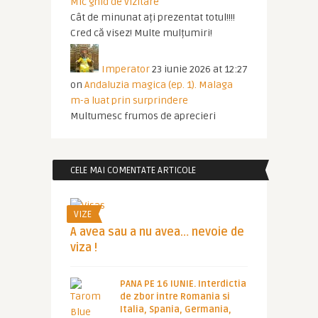
Mic ghid de vizitare
Cât de minunat ați prezentat totul!!!!
Cred că visez! Multe mulțumiri!
Imperator
23 iunie 2026 at 12:27
on
Andaluzia magica (ep. 1). Malaga
m-a luat prin surprindere
Multumesc frumos de aprecieri
CELE MAI COMENTATE ARTICOLE
VIZE
A avea sau a nu avea… nevoie de
viza !
PANA PE 16 IUNIE. Interdictia
de zbor intre Romania si
Italia, Spania, Germania,