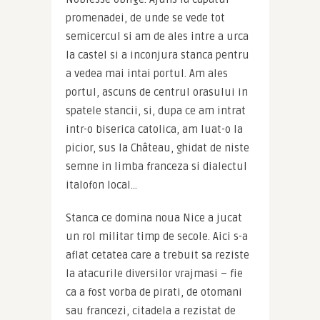
promenadei, de unde se vede tot 
semicercul si am de ales intre a urca 
la castel si a inconjura stanca pentru 
a vedea mai intai portul. Am ales 
portul, ascuns de centrul orasului in 
spatele stancii, si, dupa ce am intrat 
intr-o biserica catolica, am luat-o la 
picior, sus la Château, ghidat de niste 
semne in limba franceza si dialectul 
italofon local…
Stanca ce domina noua Nice a jucat 
un rol militar timp de secole. Aici s-a 
aflat cetatea care a trebuit sa reziste 
la atacurile diversilor vrajmasi – fie 
ca a fost vorba de pirati, de otomani 
sau francezi, citadela a rezistat de 