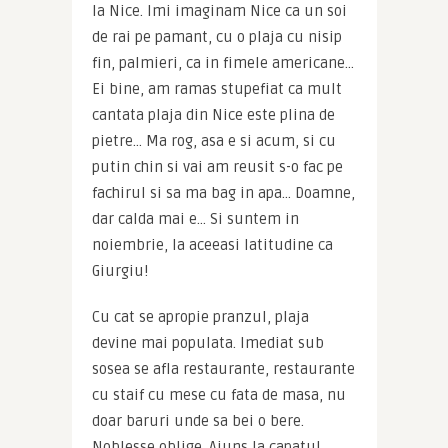
la Nice. Imi imaginam Nice ca un soi 
de rai pe pamant, cu o plaja cu nisip 
fin, palmieri, ca in fimele americane… 
Ei bine, am ramas stupefiat ca mult 
cantata plaja din Nice este plina de 
pietre… Ma rog, asa e si acum, si cu 
putin chin si vai am reusit s-o fac pe 
fachirul si sa ma bag in apa… Doamne, 
dar calda mai e… Si suntem in 
noiembrie, la aceeasi latitudine ca 
Giurgiu!
Cu cat se apropie pranzul, plaja 
devine mai populata. Imediat sub 
sosea se afla restaurante, restaurante 
cu staif cu mese cu fata de masa, nu 
doar baruri unde sa bei o bere. 
Noblesse oblige. Ajuns la capatul 