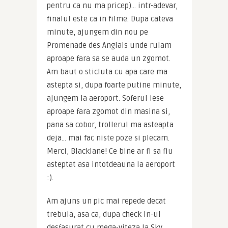
pentru ca nu ma pricep)… intr-adevar, 
finalul este ca in filme. Dupa cateva 
minute, ajungem din nou pe 
Promenade des Anglais unde rulam 
aproape fara sa se auda un zgomot. 
Am baut o sticluta cu apa care ma 
astepta si, dupa foarte putine minute, 
ajungem la aeroport. Soferul iese 
aproape fara zgomot din masina si, 
pana sa cobor, trollerul ma asteapta 
deja… mai fac niste poze si plecam. 
Merci, Blacklane! Ce bine ar fi sa fiu 
asteptat asa intotdeauna la aeroport 
:).
Am ajuns un pic mai repede decat 
trebuia, asa ca, dupa check in-ul 
desfasurat cu mega-viteza la Sky 