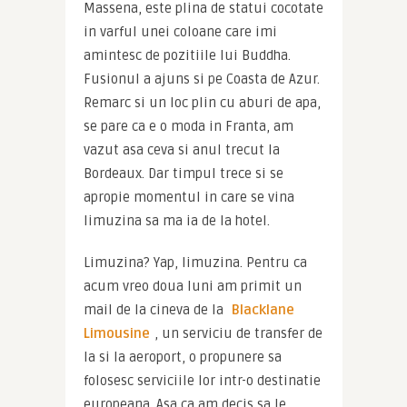
Massena, este plina de statui cocotate 
in varful unei coloane care imi 
amintesc de pozitiile lui Buddha. 
Fusionul a ajuns si pe Coasta de Azur. 
Remarc si un loc plin cu aburi de apa, 
se pare ca e o moda in Franta, am 
vazut asa ceva si anul trecut la 
Bordeaux. Dar timpul trece si se 
apropie momentul in care se vina 
limuzina sa ma ia de la hotel.
Limuzina? Yap, limuzina. Pentru ca 
acum vreo doua luni am primit un 
mail de la cineva de la 
Blacklane 
Limousine
, un serviciu de transfer de 
la si la aeroport, o propunere sa 
folosesc serviciile lor intr-o destinatie 
europeana. Asa ca am decis sa le 