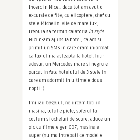
incerc in Nice… daca tot am avut o 
excursie de fite, cu elicoptere, chef cu 
stele Michelin, vile de mare lux, 
trebuia sa termin calatoria 
in style
. 
Nici n-am ajuns la hotel, ca am si 
primit un SMS in care eram informat 
ca taxiul ma asteapta la hotel. Intr-
adevar, un Mercedes mare si negru e 
parcat in fata hotelului de 3 stele in 
care am adormit in ultimele doua 
nopti :).
Imi iau bagajul, ne urcam toti in 
masina, totul e piele, soferul la 
costum si ochelari de soare, aduce un 
pic cu filmele gen 007, masina e 
super (nu ma intrebati ce model e 