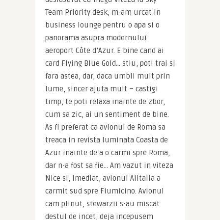
Team Priority desk, m-am urcat in 
business lounge pentru o apa si o 
panorama asupra modernului 
aeroport Côte d’Azur. E bine cand ai 
card Flying Blue Gold… stiu, poti trai si 
fara astea, dar, daca umbli mult prin 
lume, sincer ajuta mult – castigi 
timp, te poti relaxa inainte de zbor, 
cum sa zic, ai un sentiment de bine. 
As fi preferat ca avionul de Roma sa 
treaca in revista luminata Coasta de 
Azur inainte de a o carmi spre Roma, 
dar n-a fost sa fie… Am vazut in viteza 
Nice si, imediat, avionul Alitalia a 
carmit sud spre Fiumicino. Avionul 
cam plinut, stewarzii s-au miscat 
destul de incet, deja incepusem 