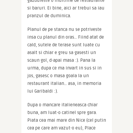
gazduieste o multime de restaurante 
si baruri. Ei bine, aici ar trebui sa iau 
pranzul de duminica.
Planul de pe stanca nu se potriveste 
insa cu planul din oras… Fiind atat de 
cald, sutele de terase sunt luate cu 
asalt si chiar e greu sa gasesti un 
scaun gol, d-apai masa :). Pana la 
urma, dupa ce ma invart in sus si in 
jos, gasesc o masa goala la un 
restaurant italian… asa, in memoria 
lui Garibaldi :).
Dupa o mancare italieneasca chiar 
buna, am luat-o catinel spre gara. 
Piata cea mai mare din Nice (cel putin 
cea pe care am vazut-o eu), Place 