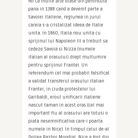
fel ca multe alte orase din peninsula 
pana in 1388 cand a devenit parte a 
Savoiei italiene, regiunea in jurul 
careia s-a cristalizat ideea de Italie 
unita. In 1860, Italia nou unita cu 
sprijinul lui Napoleon III a trebuit sa 
cedeze Savoia si Nizza (numele 
italian al orasului) drept multumire 
pentru sprijinul Frantei. Un 
referendum cel mai probabil falsificat 
a validat transferul orasului italian 
Frantei, in ciuda protestelor lui 
Garibaldi, eroul unificarii italiene 
nascut taman in acest oras (cel mai 
important fiu al orasului are totusi o 
piata nesemnificativa care-i poarta 
numele in Nice). In timpul celui de-al 
Doilea Razboi Mondial, Nice a fost din 