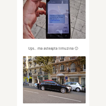
Ups… ma asteapta limuzina 🙂