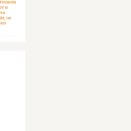
i Finlanda
il si
hia
de, iar
veni