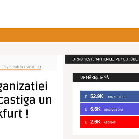
URMARESTE-MI FILMELE PE YOUTUBE. C
city break la Frankfurt !
URMĂREȘTE-MĂ
anizatiei
castiga un
52.9K
URMARITORI
6.6K
furt !
URMĂRITORI
2.6K
ABONATI