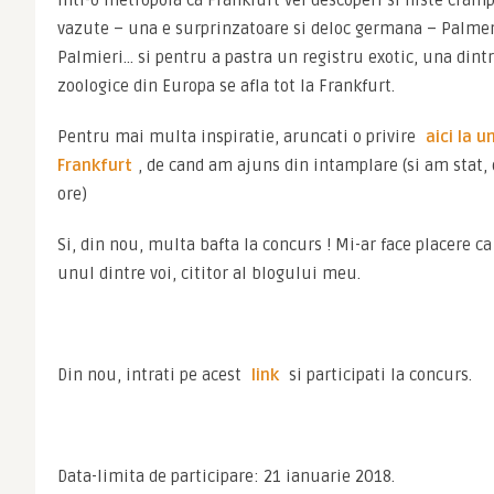
intr-o metropola ca Frankfurt vei descoperi si niste cramp
vazute – una e surprinzatoare si deloc germana – Palmen
Palmieri… si pentru a pastra un registru exotic, una dintr
zoologice din Europa se afla tot la Frankfurt.
Pentru mai multa inspiratie, aruncati o privire 
aici la u
Frankfurt
, de cand am ajuns din intamplare (si am stat, 
ore)
Si, din nou, multa bafta la concurs ! Mi-ar face placere ca 
unul dintre voi, cititor al blogului meu.
Din nou, intrati pe acest 
link
 si participati la concurs.
Data-limita de participare: 21 ianuarie 2018.