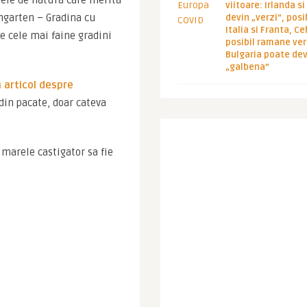
eie de natura care merita 
viitoare: Irlanda s
garten – Gradina cu 
devin „verzi”, posib
Italia si Franta, Ce
e cele mai faine gradini 
posibil ramane ver
Bulgaria poate de
„galbena”
n articol despre 
din pacate, doar cateva 
marele castigator sa fie 