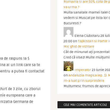
Romania si are 50% cota de p
va urma ?
Multa sanatate mamei tale! O
vedem si Muscat pe lista lor 
Bucuresti ?
Elena Ciubotaru
28 iul
20:00
on
Tajikistan si Pamir 
Mic ghid de vizitare
Cât de minunat ați prezentat t
Cred că visez! Multe mulțumir
ea de raspuns la 5 
ina ai un link care sa te 
Imperator
23 iunie 202
pentru a putea fi contactat 
on
Andaluzia magica (ep. 1).
m-a luat prin surprindere
Multumesc frumos de apreci
rt de 3 zile, cu zborul 
ie europeana care a 
ganizatia Germana de 
CELE MAI COMENTATE ARTICOLE