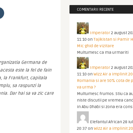
COMENTARII RECENTE
Imperator
2 august 20
11:10
on
Tajikistan si Pamir 
Mic ghid de vizitare
Multumesc ca ma urmariti
Organizatia Germana de 
Imperator
2 august 20
esta este la fel de fain 
11:10
on
Wizz Air a implinit 20
 la Frankfurt, capitala 
Romania si are 50% cota de p
mplu, sa raspunzi la 
va urma ?
nia. Dar hai sa va zic care 
Multumesc frumos. Stiu ca au
niste discutii pe vremea cand
in Abu Dhabi si zona era cons
Elefantul African
28 iul
20:37
on
Wizz Air a implinit 20