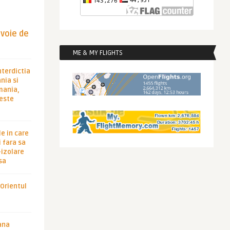
evoie de
ME & MY FLIGHTS
nterdictia
nia si
rmania,
 este
le in care
 fara sa
-izolare
sa
 Orientul
ana