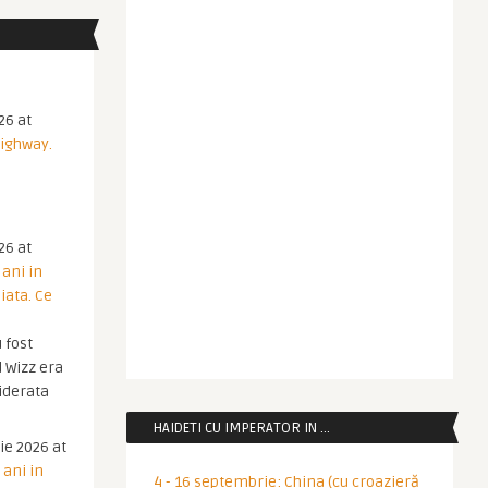
26 at
Highway.
26 at
 ani in
iata. Ce
 fost
 Wizz era
iderata
HAIDETI CU IMPERATOR IN …
ie 2026 at
 ani in
4 - 16 septembrie: China (cu croazieră