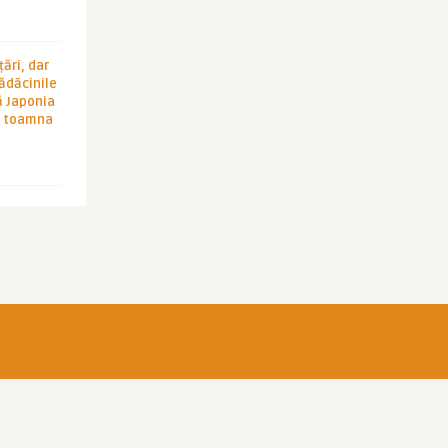
ări, dar
rădăcinile
ă Japonia
în toamna