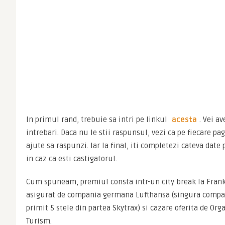
In primul rand, trebuie sa intri pe linkul 
acesta
. Vei av
intrebari. Daca nu le stii raspunsul, vezi ca pe fiecare pag
ajute sa raspunzi. Iar la final, iti completezi cateva date 
in caz ca esti castigatorul.
Cum spuneam, premiul consta intr-un city break la Frankfu
asigurat de compania germana Lufthansa (singura compan
primit 5 stele din partea Skytrax) si cazare oferita de Or
Turism.