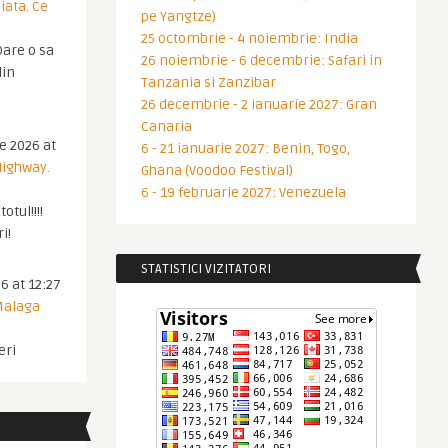
iata. Ce
pe Yangtze)
25 octombrie - 4 noiembrie: India
are o sa
26 noiembrie - 6 decembrie: Safari in
din
Tanzania si Zanzibar
26 decembrie - 2 ianuarie 2027: Gran
Canaria
ie 2026 at
6 - 21 ianuarie 2027: Benin, Togo,
Highway.
Ghana (Voodoo Festival)
6 - 19 februarie 2027: Venezuela
otul!!!!
i!
STATISTICI VIZITATORI
6 at 12:27
 Malaga
eri