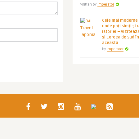
Written by
Imperator
Cele mai moderne ț
unde poți simți și 
istoriei – viziteaz
și Coreea de Sud 
aceasta
by
Imperator