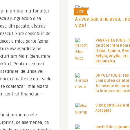
fla in umbra multor altor 
VIZE
ca ajungi acolo o sa 
A avea sau a nu avea… n
viza !
st, din pacate, distrus 
nascut. Spre deosebire de 
PANA PE 16 IUNIE. I
ecat o mica parte (zona 
de zbor intre Roma
tura avangardista pe 
Italia, Spania, Ge
ankfurt am Main (denumire 
Belgia, Anglia, etc
prelungita
kfurt. Pentru cea mai 
atedralei, de unde vei 
DUPA 17 IUNIE: Tari
ocuri inalte de otel si de 
vom putea calatori
fie nevoie de auto
 te coafeaza”, mai exista 
la intoarcerea aca
n centrul financiar – 
Vize pentru Asia si
Apropiat
ar si numeroasele 
surprins, de asemenea, ca 
Posibil de saptam