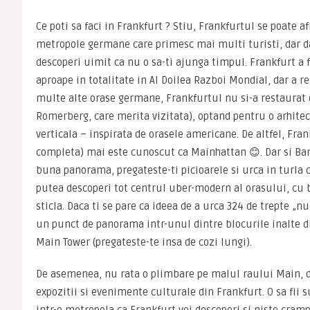
Ce poti sa faci in Frankfurt ? Stiu, Frankfurtul se poate a
metropole germane care primesc mai multi turisti, dar da
descoperi uimit ca nu o sa-ti ajunga timpul. Frankfurt a fo
aproape in totalitate in Al Doilea Razboi Mondial, dar a re
multe alte orase germane, Frankfurtul nu si-a restaurat d
Romerberg, care merita vizitata), optand pentru o arhitec
verticala – inspirata de orasele americane. De altfel, Fr
completa) mai este cunoscut ca Mainhattan 😊. Dar si Ban
buna panorama, pregateste-ti picioarele si urca in turla c
putea descoperi tot centrul uber-modern al orasului, cu bl
sticla. Daca ti se pare ca ideea de a urca 324 de trepte „nu
un punct de panorama intr-unul dintre blocurile inalte di
Main Tower (pregateste-te insa de cozi lungi).
De asemenea, nu rata o plimbare pe malul raului Main, d
expozitii si evenimente culturale din Frankfurt. O sa fii 