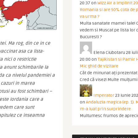
20:37
on
Wizz Air a implinit 20
Romania si are 50% cota de p
va urma ?
Multa sanatate mamei tale! O
vedem si Muscat pe lista lor 
Bucuresti ?
ei. Ma rog, din ce in ce 
accinat asa ca lista-
Elena Ciubotaru
28 iul
nici o restrictie 
20:00
on
Tajikistan si Pamir 
Mic ghid de vizitare
va anunt schimbarile la 
Cât de minunat ați prezentat t
a ca nivelul pandemiei a 
Cred că visez! Multe mulțumir
 cazuri in marea 
tusi au fost schimbari – 
Imperator
23 iunie 202
ste Iordania care a 
on
Andaluzia magica (ep. 1).
 vedem care sunt 
m-a luat prin surprindere
capitulez ce inseamna 
Multumesc frumos de apreci