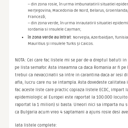
– din zona rosie, în urma imbunatatirii situatiei epid
Herțegovina, Macedonia de Nord, Belarus, Groenlanda, 
Franceză;
– din zona verde, în urma inrautatirii situatiei epidem
Iordania si Insulele Cayman;
în zona verde au intrat
: Norvegia, Azerbaidjan, Tunisia,
Mauritius și Insulele Turks și Caicos.
NOTA: Cei care fac listele mi se par de-a dreptul batuti in
pe lista semafor. Asta inseamna ca daca Romania ar fi pe l
trebui ca nevaccinatii sa intre in carantina daca ar iesi di
afla, lucru care nu se intampla. Asta dovedeste calitatea i
fac aceste liste care practic copiaza listele ECDC, impart la
epidemiologic al Europei este raportat la 100.000 locuitor
raportat la 1 milion) si basta. Uneori nici sa imparta nu s
ca Bulgaria acum vreo 4 saptamani a ajuns rosie desi avea
Iata listele complete: