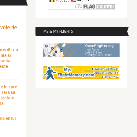
evoie de
ME & MY FLIGHTS
nterdictia
nia si
rmania,
 este
le in care
 fara sa
-izolare
sa
 Orientul