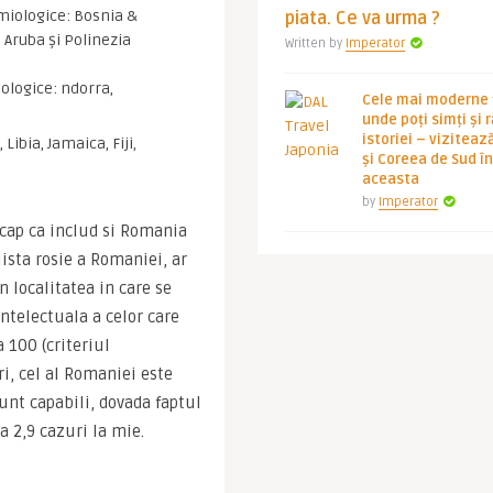
emiologice: Bosnia &
piata. Ce va urma ?
Aruba și Polinezia
Written by
Imperator
iologice: ndorra,
Cele mai moderne ț
unde poți simți și 
istoriei – viziteaz
 Libia, Jamaica, Fiji,
și Coreea de Sud 
aceasta
by
Imperator
 cap ca includ si Romania 
ista rosie a Romaniei, ar 
n localitatea in care se 
ntelectuala a celor care 
 100 (criteriul 
i, cel al Romaniei este 
unt capabili, dovada faptul 
 2,9 cazuri la mie.