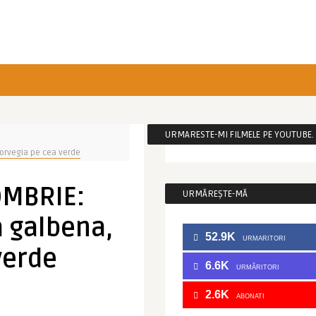
URMARESTE-MI FILMELE PE YOUTUBE. C
Norvegia pe cea verde
OMBRIE:
URMĂREȘTE-MĂ
a galbena,
52.9K
URMARITORI
verde
6.6K
URMĂRITORI
2.6K
ABONATI