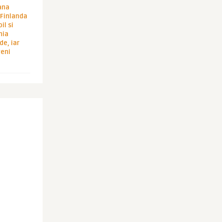
ana
i Finlanda
il si
hia
de, iar
veni