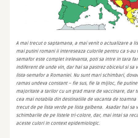
A mai trecut o saptamana, a mai venit o actualizare a list
mai putini romani ii intereseaza culorile pentru ca s-au v
semafor este complet irelevanta, poti sa intre in tara fara 
indiferent de unde vin, dar hai sa pastrez obiceiul si sa 
lista-semafor a Romaniei. Nu sunt mari schimbari, dovad
ramas undeva constant – fie sus, fie la mijloc, fie putine
majoritate a tarilor cu un grad mare de vaccinare, dar to
cea mai notabila din destinatiile de vacanta de toamna e
trecut de pe lista verde pe lista galbena.  Asadar hai sa
schimbarile de pe listele tri-colore, dar, mai intai sa re
aceste culori in context epidemiologic.