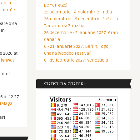
 ani in
pe Yangtze)
iata. Ce
25 octombrie - 4 noiembrie: India
26 noiembrie - 6 decembrie: Safari in
are o sa
Tanzania si Zanzibar
din
26 decembrie - 2 ianuarie 2027: Gran
Canaria
6 - 21 ianuarie 2027: Benin, Togo,
ie 2026 at
Ghana (Voodoo Festival)
Highway.
6 - 19 februarie 2027: Venezuela
otul!!!!
i!
STATISTICI VIZITATORI
6 at 12:27
 Malaga
eri