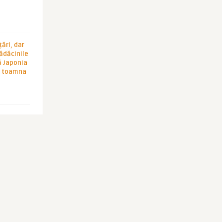
ări, dar
rădăcinile
ă Japonia
în toamna