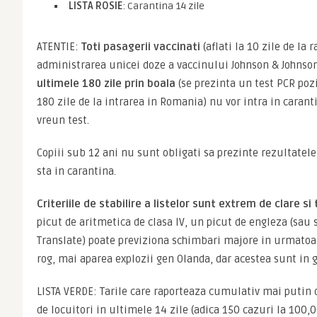
LISTA ROSIE
: Carantina 14 zile
ATENTIE: 
Toti pasagerii vaccinati
 (aflati la 10 zile de la r
administrarea unicei doze a vaccinului Johnson & Johnson
ultimele 180 zile prin boala
 (se prezinta un test PCR pozi
180 zile de la intrarea in Romania) nu vor intra in caranti
vreun test.
Copiii sub 12 ani nu sunt obligati sa prezinte rezultatele 
sta in carantina.
Criteriile de stabilire a listelor sunt extrem de clare s
picut de aritmetica de clasa IV, un picut de engleza (sau s
Translate) poate previziona schimbari majore in urmatoar
rog, mai aparea explozii gen Olanda, dar acestea sunt in g
LISTA VERDE: Tarile care raporteaza cumulativ mai putin d
de locuitori in ultimele 14 zile (adica 150 cazuri la 100,0