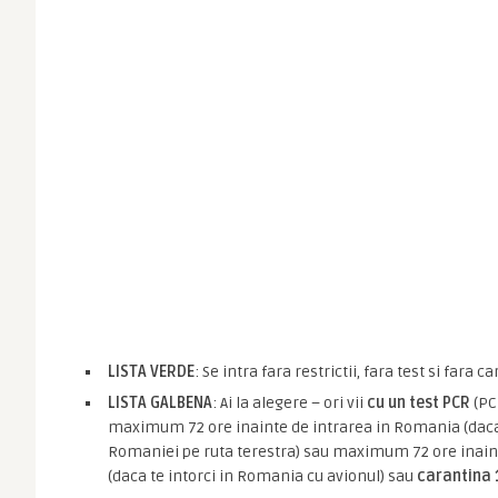
LISTA VERDE
: Se intra fara restrictii, fara test si fara c
LISTA GALBENA
: Ai la alegere – ori vii
cu un test PCR
(PC
maximum 72 ore inainte de intrarea in Romania (daca i
Romaniei pe ruta terestra) sau maximum 72 ore inaint
(daca te intorci in Romania cu avionul) sau
carantina 