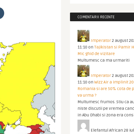
COMENTARII RECENTE
Imperator
2 august 20
11:10
on
Tajikistan si Pamir 
Mic ghid de vizitare
Multumesc ca ma urmariti
Imperator
2 august 20
11:10
on
Wizz Air a implinit 20
Romania si are 50% cota de p
va urma ?
Multumesc frumos. Stiu ca au
niste discutii pe vremea cand
in Abu Dhabi si zona era cons
Elefantul African
28 iul