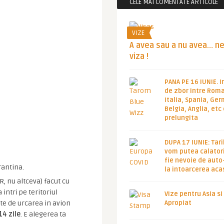
CELE MAI COMENTATE ARTICOLE
VIZE
A avea sau a nu avea… n
viza !
PANA PE 16 IUNIE. I
de zbor intre Roma
Italia, Spania, Ge
Belgia, Anglia, etc
prelungita
DUPA 17 IUNIE: Tari
vom putea calatori
fie nevoie de auto
arantina.
la intoarcerea aca
R, nu altceva) facut cu
ntri pe teritoriul
Vize pentru Asia si
e de urcarea in avion
Apropiat
14 zile
. E alegerea ta