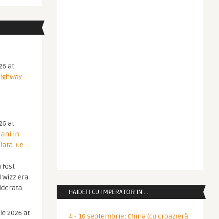
26 at
Highway.
26 at
 ani in
iata. Ce
 fost
 Wizz era
iderata
HAIDETI CU IMPERATOR IN …
ie 2026 at
4 - 16 septembrie: China (cu croazieră