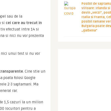
Posibil de saptam
viitoare: Irlanda s
devin „verzi”, posib
apel sau de la 
Italia si Franta, Ce
posibil ramane ver
 si 
cei care au trecut in 
Bulgaria poate de
tiv efectuat intre 14 si 
„galbena”
na si nici nu vor prezenta 
nici unui test si nu vor 
i transparente
. Cine stie un 
a poata folosi Google 
ele 2-3 saptamani. Ma 
eneral rar.
e 1,5 cazuri la un milion 
00 locuitori pentru a 