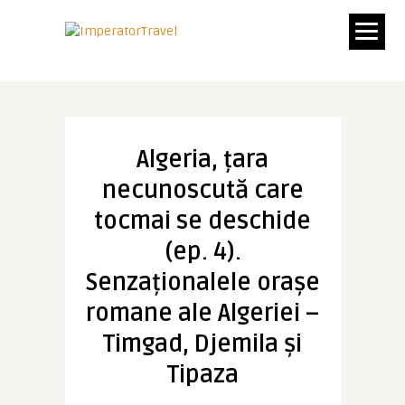
Algeria, țara
necunoscută care
tocmai se deschide
(ep. 4).
Senzaționalele orașe
romane ale Algeriei –
Timgad, Djemila și
Tipaza