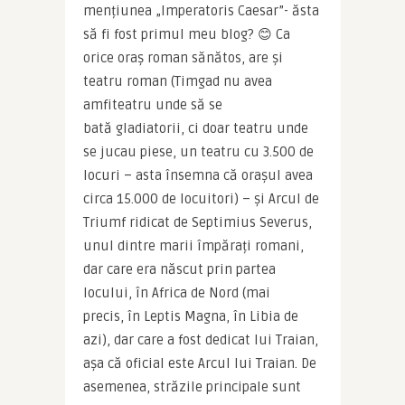
mențiunea „Imperatoris Caesar”- ăsta 
să fi fost primul meu blog? 😊 Ca 
orice oraș roman sănătos, are și 
teatru roman (Timgad nu avea 
amfiteatru unde să se 
bată gladiatorii, ci doar teatru unde 
se jucau piese, un teatru cu 3.500 de 
locuri – asta însemna că orașul avea 
circa 15.000 de locuitori) – și Arcul de 
Triumf ridicat de Septimius Severus, 
unul dintre marii împărați romani, 
dar care era născut prin partea 
locului, în Africa de Nord (mai 
precis, în Leptis Magna, în Libia de 
azi), dar care a fost dedicat lui Traian, 
așa că oficial este Arcul lui Traian. De 
asemenea, străzile principale sunt 