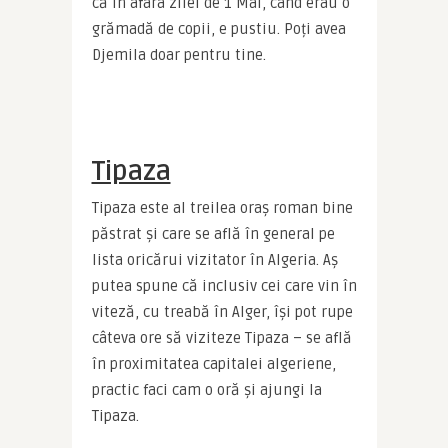
că în afara zilei de 1 Mai, când erau o 
grămadă de copii, e pustiu. Poți avea 
Djemila doar pentru tine.
Tipaza
Tipaza este al treilea oraș roman bine 
păstrat și care se află în general pe 
lista oricărui vizitator în Algeria. Aș 
putea spune că inclusiv cei care vin în 
viteză, cu treabă în Alger, își pot rupe 
câteva ore să viziteze Tipaza – se află 
în proximitatea capitalei algeriene, 
practic faci cam o oră și ajungi la 
Tipaza.