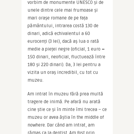
vorbim de monumente UNESCO și de 
unele dintre cele mai frumoase și 
mari orașe romane de pe fața 
pământului, intrarea costă 130 de 
dinari, adică echivalentul a 60 
eurocenți (3 lei), dacă aș lua o rată 
medie a pieței negre (oficial, 1 euro = 
150 dinari, neoficial, fluctuează între 
180 și 220 dinari). Da, 3 lei pentru a 
vizita un oraș incredibil, cu tot cu 
muzeu.
Am intrat în muzeu fără prea multă 
tragere de inimă. Pe afară nu arată 
cine știe ce și în minte îmi trecea – ce 
muzeu or avea ăștia în the middle of 
nowhere. Dar când am intrat, am 
rămas ca la dentist. Am fost prin 