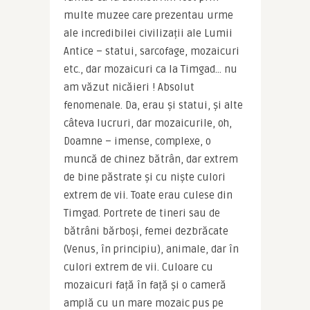
multe muzee care prezentau urme 
ale incredibilei civilizații ale Lumii 
Antice – statui, sarcofage, mozaicuri 
etc., dar mozaicuri ca la Timgad… nu 
am văzut nicăieri ! Absolut 
fenomenale. Da, erau și statui, și alte 
câteva lucruri, dar mozaicurile, oh, 
Doamne – imense, complexe, o 
muncă de chinez bătrân, dar extrem 
de bine păstrate și cu niște culori 
extrem de vii. Toate erau culese din 
Timgad. Portrete de tineri sau de 
bătrâni bărboși, femei dezbrăcate 
(Venus, în principiu), animale, dar în 
culori extrem de vii. Culoare cu 
mozaicuri față în față și o cameră 
amplă cu un mare mozaic pus pe 