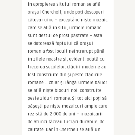
În apropierea sitului roman se află 
orașul Cherchell, unde poți descoperi 
câteva ruine – exceptând niște mozaic 
care se află in situ, urmele romane 
sunt destul de prost păstrate – asta 
se datorează faptului că orașul 
roman a fost locuit neîntrerupt până 
în zilele noastre și, evident, odată cu 
trecerea secolelor, clădiri moderne au 
fost construite din și peste clădirile 
romane … chiar și lângă urmele băilor 
se află niște blocuri noi, construite 
peste ziduri romane. Și tot aici poți să 
pășești pe niște mozaicuri ample care 
rezistă de 2 000 de ani – mozaicarii 
de atunci făceau lucrări durabile, de 
calitate. Dar în Cherchell se află un 