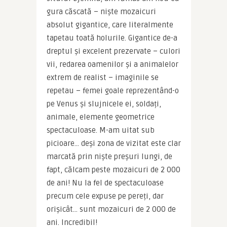
gura căscată – niște mozaicuri 
absolut gigantice, care literalmente 
tapetau toată holurile. Gigantice de-a 
dreptul și excelent prezervate – culori 
vii, redarea oamenilor și a animalelor 
extrem de realist – imaginile se 
repetau – femei goale reprezentând-o 
pe Venus și slujnicele ei, soldați, 
animale, elemente geometrice 
spectaculoase. M-am uitat sub 
picioare… deși zona de vizitat este clar 
marcată prin niște preșuri lungi, de 
fapt, călcam peste mozaicuri de 2 000 
de ani! Nu la fel de spectaculoase 
precum cele expuse pe pereți, dar 
orișicât… sunt mozaicuri de 2 000 de 
ani. Incredibil!