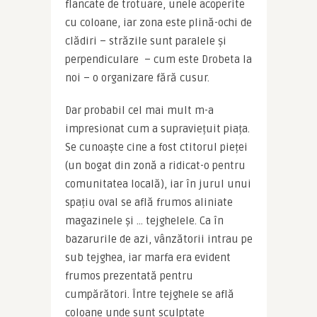
flancate de trotuare, unele acoperite 
cu coloane, iar zona este plină-ochi de 
clădiri – străzile sunt paralele și 
perpendiculare  – cum este Drobeta la 
noi – o organizare fără cusur.
Dar probabil cel mai mult m-a 
impresionat cum a supraviețuit piața. 
Se cunoaște cine a fost ctitorul pieței 
(un bogat din zonă a ridicat-o pentru 
comunitatea locală), iar în jurul unui 
spațiu oval se află frumos aliniate 
magazinele și … tejghelele. Ca în 
bazarurile de azi, vânzătorii intrau pe 
sub tejghea, iar marfa era evident 
frumos prezentată pentru 
cumpărători. Între tejghele se află 
coloane unde sunt sculptate 