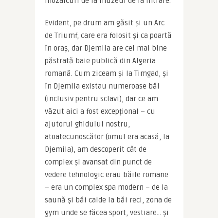
mozaicuri de la muzeul de la intrare.
Evident, pe drum am găsit și un Arc 
de Triumf, care era folosit și ca poartă 
în oraș, dar Djemila are cel mai bine 
păstrată baie publică din Algeria 
romană. Cum ziceam și la Timgad, și 
în Djemila existau numeroase băi 
(inclusiv pentru sclavi), dar ce am 
văzut aici a fost excepțional – cu 
ajutorul ghidului nostru, 
atoatecunoscător (omul era acasă, la 
Djemila), am descoperit cât de 
complex și avansat din punct de 
vedere tehnologic erau băile romane 
– era un complex spa modern – de la 
saună și băi calde la băi reci, zona de 
gym unde se făcea sport, vestiare… și 