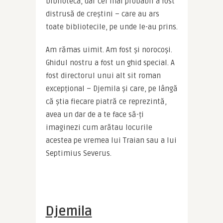
biblioteca, dar cel mai probabil a fost 
distrusă de creștini – care au ars 
toate bibliotecile, pe unde le-au prins.
Am rămas uimit. Am fost și norocoși. 
Ghidul nostru a fost un ghid special. A 
fost directorul unui alt sit roman 
excepțional – Djemila și care, pe lângă 
că știa fiecare piatră ce reprezintă, 
avea un dar de a te face să-ți 
imaginezi cum arătau locurile 
acestea pe vremea lui Traian sau a lui 
Septimius Severus.
Djemila