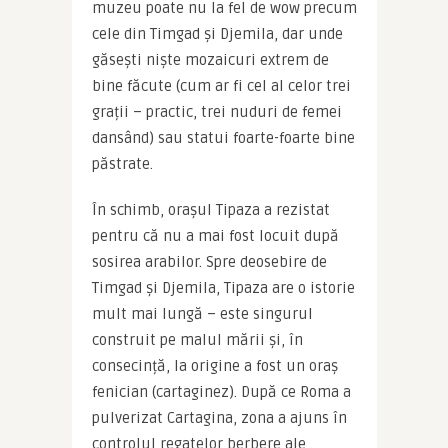
muzeu poate nu la fel de wow precum 
cele din Timgad și Djemila, dar unde 
găsești niște mozaicuri extrem de 
bine făcute (cum ar fi cel al celor trei 
grații – practic, trei nuduri de femei 
dansând) sau statui foarte-foarte bine 
păstrate.
În schimb, orașul Tipaza a rezistat 
pentru că nu a mai fost locuit după 
sosirea arabilor. Spre deosebire de 
Timgad și Djemila, Tipaza are o istorie 
mult mai lungă – este singurul 
construit pe malul mării și, în 
consecință, la origine a fost un oraș 
fenician (cartaginez). După ce Roma a 
pulverizat Cartagina, zona a ajuns în 
controlul regatelor berbere ale 