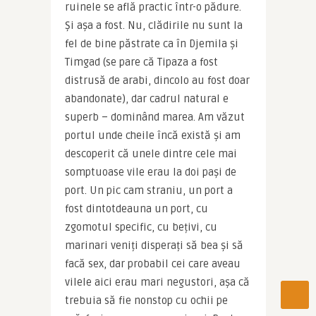
ruinele se află practic într-o pădure. 
Și așa a fost. Nu, clădirile nu sunt la 
fel de bine păstrate ca în Djemila și 
Timgad (se pare că Tipaza a fost 
distrusă de arabi, dincolo au fost doar 
abandonate), dar cadrul natural e 
superb – dominând marea. Am văzut 
portul unde cheile încă există și am 
descoperit că unele dintre cele mai 
somptuoase vile erau la doi pași de 
port. Un pic cam straniu, un port a 
fost dintotdeauna un port, cu 
zgomotul specific, cu bețivi, cu 
marinari veniți disperați să bea și să 
facă sex, dar probabil cei care aveau 
vilele aici erau mari negustori, așa că 
trebuia să fie nonstop cu ochii pe 