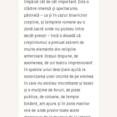
împărat cât de cât important. Este o 
clădire imensă și spectaculos 
păstrată – ca și în cazul bisericilor 
creștine, și templele romane au o 
zonă sacră unde nu puteau intra 
decât preoții – încă o dovadă că 
creștinismul a preluat extrem de 
multe elemente din religiile 
anterioare. Orașul dispune, de 
asemenea, de un teatru impresionant 
în spatele unui deal (care ajută la 
sonorizarea unei incinte de pe vremea 
în care nu existau microfoane și boxe) 
și o mulțime de foruri, de piețe 
publice, de coloane, de temple. 
Evident, am ajuns și în zona marilor 
vile de unde provin toate acele 