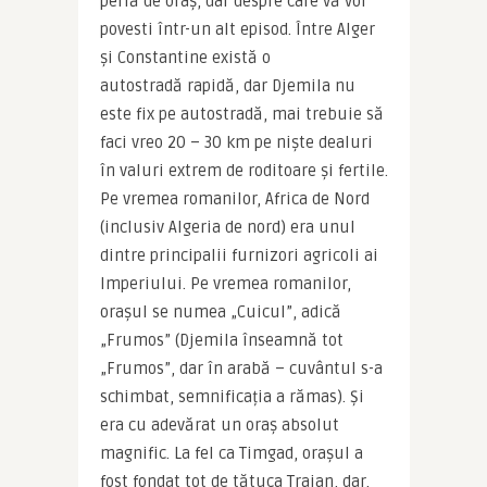
perlă de oraș, dar despre care vă voi 
povesti într-un alt episod. Între Alger 
și Constantine există o 
autostradă rapidă, dar Djemila nu 
este fix pe autostradă, mai trebuie să 
faci vreo 20 – 30 km pe niște dealuri 
în valuri extrem de roditoare și fertile. 
Pe vremea romanilor, Africa de Nord 
(inclusiv Algeria de nord) era unul 
dintre principalii furnizori agricoli ai 
Imperiului. Pe vremea romanilor, 
orașul se numea „Cuicul”, adică 
„Frumos” (Djemila înseamnă tot 
„Frumos”, dar în arabă – cuvântul s-a 
schimbat, semnificația a rămas). Și 
era cu adevărat un oraș absolut 
magnific. La fel ca Timgad, orașul a 
fost fondat tot de tătuca Traian, dar, 