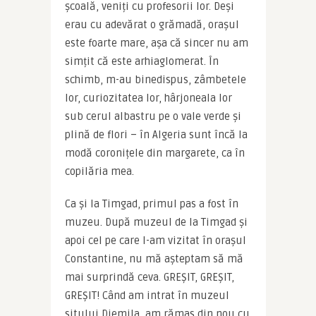
școală, veniți cu profesorii lor. Deși 
erau cu adevărat o grămadă, orașul 
este foarte mare, așa că sincer nu am 
simțit că este arhiaglomerat. În 
schimb, m-au binedispus, zâmbetele 
lor, curiozitatea lor, hârjoneala lor 
sub cerul albastru pe o vale verde și 
plină de flori – în Algeria sunt încă la 
modă coronițele din margarete, ca în 
copilăria mea.
Ca și la Timgad, primul pas a fost în 
muzeu. După muzeul de la Timgad și 
apoi cel pe care l-am vizitat în orașul 
Constantine, nu mă așteptam să mă 
mai surprindă ceva. GREȘIT, GREȘIT, 
GREȘIT! Când am intrat în muzeul 
sitului Djemila, am rămas din nou cu 