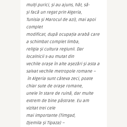
mulți purici, și au ajuns, hăt, să-
și facă un regat prin Algeria, 
Tunisia și Marocul de azi), mai apoi 
complet 
modificat, după ocupația arabă care 
a schimbat complet limba, 
religia și cultura regiunii. Dar 
localnicii s-au mutat din 
vechile orașe în alte așezări și asta a 
salvat vechile metropole romane –
 în Algeria sunt câteva zeci, poate 
chiar sute de orașe romane, 
unele în stare de ruină, dar multe 
extrem de bine păstrate. Eu am 
vizitat trei cele 
mai importante (Timgad, 
Djemila și Tipaza) –