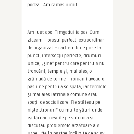
podea… Am rămas uimit.
Am luat apoi Timgadul la pas. Cum 
ziceam – orașul perfect, extraordinar 
de organizat – cartiere bine puse la 
punct, intersecții perfecte, drumuri 
unice, „șine” pentru care pentru a nu 
troncăni, temple și, mai ales, o 
grămadă de terme – romanii aveau o 
pasiune pentru a se spăla, iar termele 
și mai ales latrinele comune erau 
spații de socializare. Fie stăteau pe 
niște „tronuri” cu multe găuri unde 
își făceau nevoile pe sub toca și 
discutau problemele arzătoare ale 
urbei, fie în bazine încălzite de sclavi 