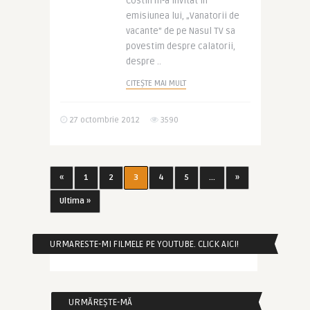
Costin m-a invitat in
emisiunea lui, „Vanatorii de
vacante” de pe Nasul TV sa
povestim despre calatorii,
despre ..
CITEȘTE MAI MULT
27 octombrie 2012
3590
«
1
2
3
4
5
...
»
Ultima »
URMARESTE-MI FILMELE PE YOUTUBE. CLICK AICI!
URMĂREȘTE-MĂ