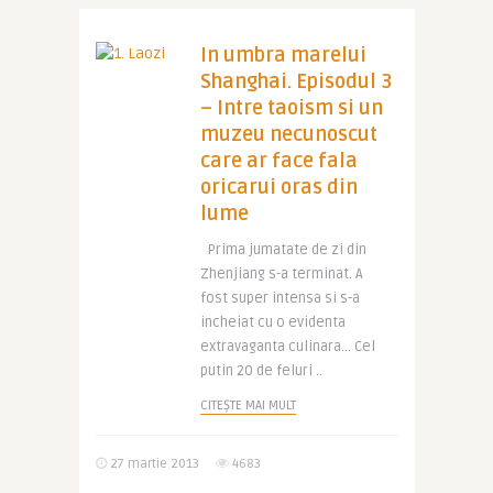
In umbra marelui
Shanghai. Episodul 3
– Intre taoism si un
muzeu necunoscut
care ar face fala
oricarui oras din
lume
Prima jumatate de zi din
Zhenjiang s-a terminat. A
fost super intensa si s-a
incheiat cu o evidenta
extravaganta culinara… Cel
putin 20 de feluri ..
CITEȘTE MAI MULT
27 martie 2013
4683