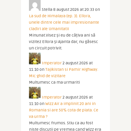
Stella
8 august 2026 at 20:33
on
La sud de Himalaya (ep. 3). Ellora,
unele dintre cele mai impresionante
cladiri ale Umanitatii
Minunat.Visez și eu de câțiva ani să
vizitez Ellora și Ajanta dar, nu găsesc
un circuit potrivit.
Imperator
2 august 2026 at
11:10
on
Tajikistan si Pamir Highway.
Mic ghid de vizitare
Multumesc ca ma urmariti
Imperator
2 august 2026 at
11:10
on
Wizz Air a implinit 20 ani in
Romania si are 50% cota de piata. Ce
va urma ?
Multumesc frumos. Stiu ca au fost
niste discutii pe vremea cand Wizz era