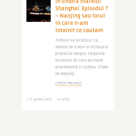
In umbra marelui
Shanghai. Episodul 7
– Nanjing sau locul
in care n-am
intalnit ce cautam
Trebuie sa recunosc ca,
inainte de a veni in vizita prin
provincia Jiangsu, singurele
localitati de care auzisem
erau Nanjing si Suzhou. Stiam
de Nanjing ..
CITEȘTE MAI MULT
3 aprilie 2013
4768