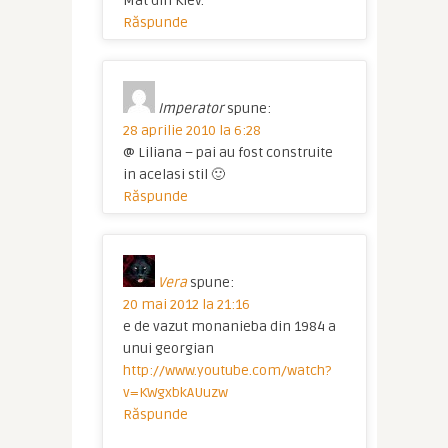
Mat din Kiev.
Răspunde
Imperator
spune:
28 aprilie 2010 la 6:28
@ Liliana – pai au fost construite
in acelasi stil 🙂
Răspunde
Vera
spune:
20 mai 2012 la 21:16
e de vazut monanieba din 1984 a
unui georgian
http://www.youtube.com/watch?
v=KWgxbkAUuzw
Răspunde