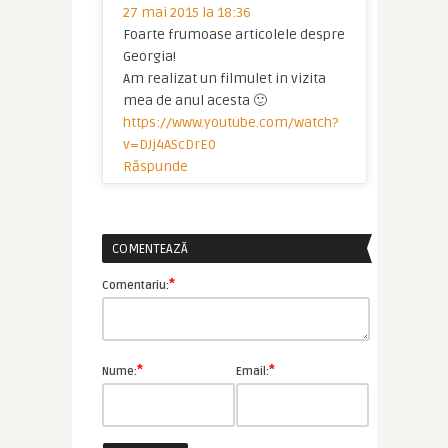
27 mai 2015 la 18:36
Foarte frumoase articolele despre
Georgia!
Am realizat un filmulet in vizita
mea de anul acesta 🙂
https://www.youtube.com/watch?
v=DJj4AScDrE0
Răspunde
COMENTEAZĂ
*
Comentariu:
*
*
Nume:
Email: