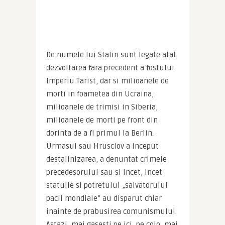
De numele lui Stalin sunt legate atat 
dezvoltarea fara precedent a fostului 
Imperiu Tarist, dar si milioanele de 
morti in foametea din Ucraina, 
milioanele de trimisi in Siberia, 
milioanele de morti pe front din 
dorinta de a fi primul la Berlin. 
Urmasul sau Hrusciov a inceput 
destalinizarea, a denuntat crimele 
precedesorului sau si incet, incet 
statuile si potretului „salvatorului 
pacii mondiale” au disparut chiar 
inainte de prabusirea comunismului. 
Astazi, mai gasesti pe ici, pe colo, mai 