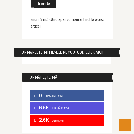
Anunță-mă când apar comentarii noi la acest
articol
URMARESTE-MI FILMELE PE YOUTUBE. CLICK AICI!
URMĂREȘTE-MĂ
0
URMARITORI
6.6K
URMĂRITORI
2.6K
ABONATI