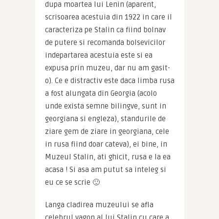
dupa moartea lui Lenin (aparent, 
scrisoarea acestuia din 1922 in care il 
caracteriza pe Stalin ca fiind bolnav 
de putere si recomanda bolsevicilor 
indepartarea acestuia este si ea 
expusa prin muzeu, dar nu am gasit-
o). Ce e distractiv este daca limba rusa 
a fost alungata din Georgia (acolo 
unde exista semne bilingve, sunt in 
georgiana si engleza), standurile de 
ziare gem de ziare in georgiana, cele 
in rusa fiind doar cateva), ei bine, in 
Muzeul Stalin, ati ghicit, rusa e la ea 
acasa ! Si asa am putut sa inteleg si 
eu ce se scrie 🙂
Langa cladirea muzeului se afla 
celebrul vagon al lui Stalin cu care a 