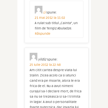
Li
spune:
21 mai 2012 la 11:02
A rulat sub titlul „Cainta”, un
film de Tengiz Abuladze.
Răspunde
yildiz
spune:
25 iulie 2012 la 22:48
Am citit cartea despre viata lui
Stalin. Zicea acolo ca si atunci
cand era pe moarte, alora le era
frica de el. Nu a avut nimeni
curajul sa-l declare mort, de frica
sa nu se trezeasca si sa-l trimita
in lagar. A avut o personalitate
foarte puternica, dar invazia lui