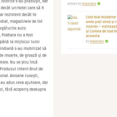
storice s-au prăbuşit, dar 
Written by
Imperator
 decât un hotel care să fi 
i rezistent decât te 
Cele mai moderne ț
diat, magazinele de tot 
unde poți simți și 
istoriei – viziteaz
egăturile auto 
și Coreea de Sud 
 Pokhara nu a fost 
aceasta
 până la mijlocul lunii 
by
Imperator
 indiană s-au mobilizat să 
de moarte, de groază şi de 
tale. Nu se ştiu încă 
Produsul Intern Brut de 
onal. Avioane ruseşti, 
 au adus ceva ajutoare, dar 
ol, fără acoperiş deasupra 