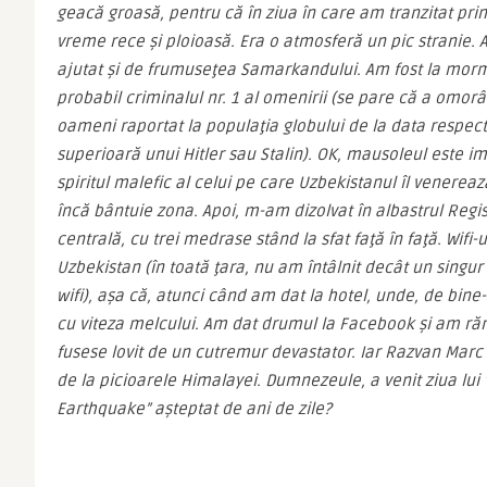
geacă groasă, pentru că în ziua în care am tranzitat prin
vreme rece şi ploioasă. Era o atmosferă un pic stranie. A
ajutat şi de frumuseţea Samarkandului. Am fost la mormâ
probabil criminalul nr. 1 al omenirii (se pare că a omor
oameni raportat la populaţia globului de la data respect
superioară unui Hitler sau Stalin). OK, mausoleul este i
spiritul malefic al celui pe care Uzbekistanul îl venereaz
încă bântuie zona. Apoi, m-am dizolvat în albastrul Regis
centrală, cu trei medrase stând la sfat faţă în faţă. Wifi-ul
Uzbekistan (în toată ţara, nu am întâlnit decât un singur
wifi), aşa că, atunci când am dat la hotel, unde, de bine-
cu viteza melcului. Am dat drumul la Facebook şi am ră
fusese lovit de un cutremur devastator. Iar Razvan Marc s
de la picioarele Himalayei. Dumnezeule, a venit ziua lui
Earthquake” aşteptat de ani de zile?