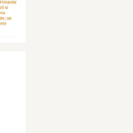
i Finlanda
il si
hia
de, iar
veni