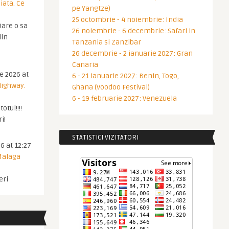
iata. Ce
pe Yangtze)
25 octombrie - 4 noiembrie: India
are o sa
26 noiembrie - 6 decembrie: Safari in
din
Tanzania si Zanzibar
26 decembrie - 2 ianuarie 2027: Gran
Canaria
ie 2026 at
6 - 21 ianuarie 2027: Benin, Togo,
Highway.
Ghana (Voodoo Festival)
6 - 19 februarie 2027: Venezuela
otul!!!!
i!
STATISTICI VIZITATORI
6 at 12:27
 Malaga
eri