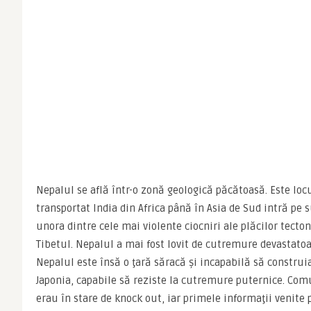
Nepalul se află într-o zonă geologică păcătoasă. Este locu
transportat India din Africa până în Asia de Sud intră pe 
unora dintre cele mai violente ciocniri ale plăcilor tecton
Tibetul. Nepalul a mai fost lovit de cutremure devastatoare 
Nepalul este însă o ţară săracă şi incapabilă să construi
Japonia, capabile să reziste la cutremure puternice. Comun
erau în stare de knock out, iar primele informaţii venite p