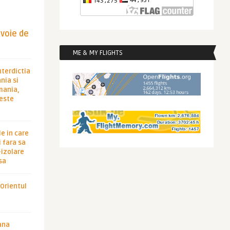
evoie de
ME & MY FLIGHTS
nterdictia
nia si
rmania,
 este
le in care
 fara sa
-izolare
sa
 Orientul
ana