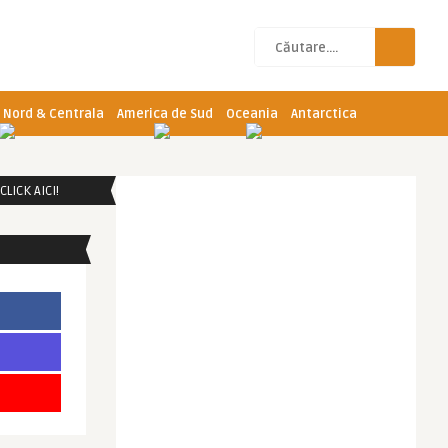
 Nord & Centrala
America de Sud
Oceania
Antarctica
LICK AICI!