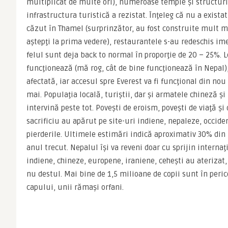
multiplicat de multe ori), numeroase temple şi structuri i
infrastructura turistică a rezistat. Înţeleg că nu a existat
căzut în Thamel (surprinzător, au fost construite mult ma
aştepţi la prima vedere), restaurantele s-au redeschis ime
felul sunt deja back to normal în proporţie de 20 – 25%. L
funcţionează (mă rog, cât de bine funcţionează în Nepal),
afectată, iar accesul spre Everest va fi funcţional din nou
mai. Populaţia locală, turiştii, dar şi armatele chineză şi
intervină peste tot. Poveşti de eroism, poveşti de viaţă şi 
sacrificiu au apărut pe site-uri indiene, nepaleze, occiden
pierderile. Ultimele estimări indică aproximativ 30% din 
anul trecut. Nepalul îşi va reveni doar cu sprijin internaţi
indiene, chineze, europene, iraniene, ceheşti au aterizat,
nu destul. Mai bine de 1,5 milioane de copii sunt în peric
capului, unii rămaşi orfani.