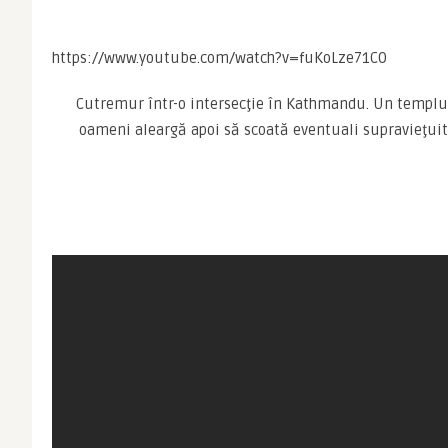
https://www.youtube.com/watch?v=fuKoLze71C0
Cutremur într-o intersecţie în Kathmandu. Un templu 
oameni aleargă apoi să scoată eventuali supravieţui