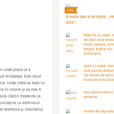
VIZE
A avea sau a nu avea… n
viza !
PANA PE 16 IUNIE. I
de zbor intre Roma
Italia, Spania, Ge
Belgia, Anglia, etc
prelungita
DUPA 17 IUNIE: Tari
l unde placa ce a 
vom putea calatori
fie nevoie de auto
sub Himalaya. Este locul 
la intoarcerea aca
ice. Unde India se bate cu 
în istorie şi va mai fi. 
Vize pentru Asia si
ască clădiri moderne ca 
Apropiat
icaţiile cu exteriorul 
e telefonia şi Internetul 
Posibil de saptam