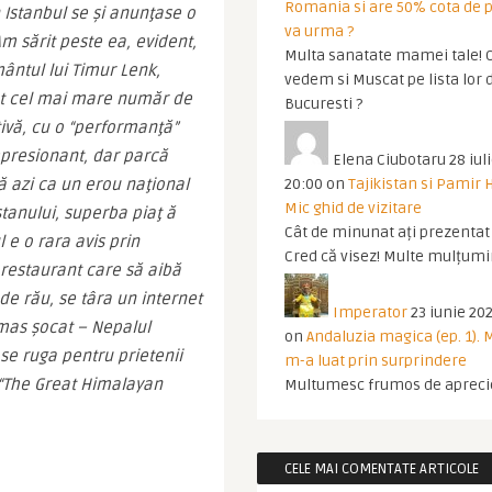
Romania si are 50% cota de p
 Istanbul se şi anunţase o 
va urma ?
m sărit peste ea, evident, 
Multa sanatate mamei tale! O
ntul lui Timur Lenk, 
vedem si Muscat pe lista lor 
ât cel mai mare număr de 
Bucuresti ?
ivă, cu o “performanţă” 
mpresionant, dar parcă 
Elena Ciubotaru
28 iul
ă azi ca un erou naţional 
20:00
on
Tajikistan si Pamir 
Mic ghid de vizitare
tanului, superba piaţ ă 
Cât de minunat ați prezentat t
 e o rara avis prin 
Cred că visez! Multe mulțumir
 restaurant care să aibă 
de rău, se târa un internet 
Imperator
23 iunie 202
mas şocat – Nepalul 
on
Andaluzia magica (ep. 1).
e ruga pentru prietenii 
m-a luat prin surprindere
 “The Great Himalayan 
Multumesc frumos de apreci
CELE MAI COMENTATE ARTICOLE