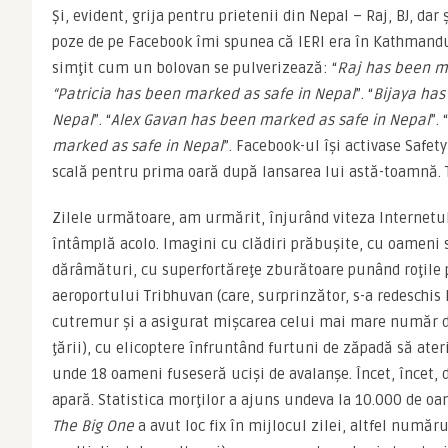
Şi, evident, grija pentru prietenii din Nepal – Raj, BJ, dar ş
poze de pe Facebook îmi spunea că IERI era în Kathmandu.
simţit cum un bolovan se pulverizează: “
Raj has been m
“Patricia has been marked as safe in Nepal
”. “
Bijaya has
Nepal
”. “
Alex Gavan has been marked as safe in Nepal
”. “
marked as safe in Nepal
”. Facebook-ul îşi activase Safety 
scală pentru prima oară după lansarea lui astă-toamnă. 
Zilele următoare, am urmărit, înjurând viteza Internetulu
întâmplă acolo. Imagini cu clădiri prăbuşite, cu oameni s
dărâmături, cu superfortăreţe zburătoare punând roţile p
aeroportului Tribhuvan (care, surprinzător, s-a redeschis
cutremur şi a asigurat mişcarea celui mai mare număr de
ţării), cu elicoptere înfruntând furtuni de zăpadă să ater
unde 18 oameni fuseseră ucişi de avalanşe. Încet, încet, d
The Big One
 a avut loc fix în mijlocul zilei, altfel numărul