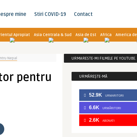
espre mine
Stiri COVID-19
Contact
rientul Apropiat
Asia Centrala & Sud
Asia de Est
Africa
America de
ntru Nepal
URMARESTE-MI FILMELE PE YOUTUBE. C
tor pentru
URMĂREȘTE-MĂ
52.9K
URMARITORI
6.6K
URMĂRITORI
2.6K
ABONATI