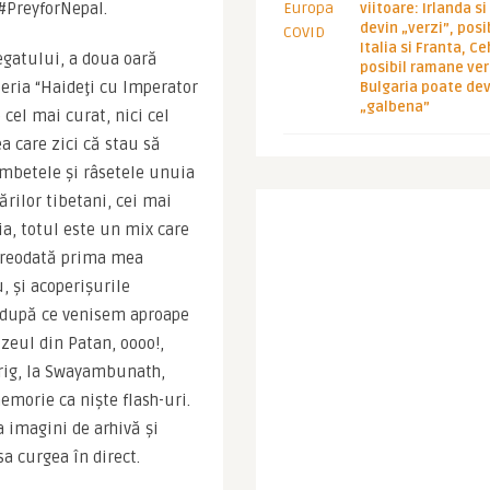
#PreyforNepal.
viitoare: Irlanda s
devin „verzi”, posib
Italia si Franta, Ce
egatului, a doua oară 
posibil ramane ver
eria “Haideţi cu Imperator 
Bulgaria poate de
„galbena”
cel mai curat, nici cel 
 care zici că stau să 
âmbetele şi râsetele unuia 
ilor tibetani, cei mai 
a, totul este un mix care 
vreodată prima mea 
 şi acoperişurile 
 după ce venisem aproape 
eul din Patan, oooo!, 
frig, la Swayambunath, 
emorie ca nişte flash-uri. 
 imagini de arhivă şi 
a curgea în direct.