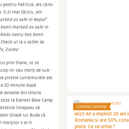
i pentru Patricia, ale cărei 
 O zi mai târziu, am 
arked as safe in Nepal
”. 
 been marked as safe in 
Radu Vatcu has been 
Check-ul la o astfel de 
Tx, Zucky!
i prin Stane, ce se 
coşi vii sau morţi de sub 
e pistele cutremurate ale 
 la 10 minute după 
 avioane din istoria 
izeze la Everest Base Camp 
COMPANII AERIENE
etaliile începeau să 
Wizz Air a implinit 20 ani 
apară. Statistica morţilor a ajuns undeva la 10.000 de oameni (Slavă lui Buda că 
Romania si are 50% cota
 morţilor s-ar fi 
piata. Ce va urma ?