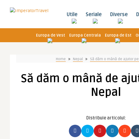
Utile
Seriale
Diverse
D
Europa de Vest
Europa Centrala
Europa de Est
O
Home
Nepal
Să dăm o mână de ajutor pe
Să dăm o mână de aju
Nepal
Distribuie articolul: