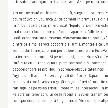
prin satelit anunţau un dezastru. Am căzut pe un scaun 
Am fost de două ori în Nepal. O dată, singur, pe vremea R
acum câţiva ani, cu încă 27 de oameni în primul tur din s
în…”. De fiecare dată, mi-a plăcut Nepalul enorm. Nu este 
mai modern loc, dar are un farmec aparte… clădirile acelea
cadă, acoperişurile templelor, vânzoleala aia colorată, z
dintre cele mai sărace popoare ale lumii, mantrele călugăr
semeţi din lume, cele mai periculoase şosele din Euro-Asi
i-a fermecat pe muţi… Şi pe mine, aşijderea. Nu o să uit 
întâlnire cu Durbar Square, piaţa centrală din Kathmandu,
pagodelor care se profilau în aproape-obscuritatea nopţii
fugind din Thamel. Berea cu ghizii din Durbar Square, muz
nepalezul care învelea cu grijă un şobolănel să nu-i fie 
raftingul de pe valea Trisuli, toate mi se intersectau în m
Pe ecranul televizorului de la recepţie, BBC-ul transmitea
corespondenţe dintr-o ţară în genunchi. Din nou, apocalips