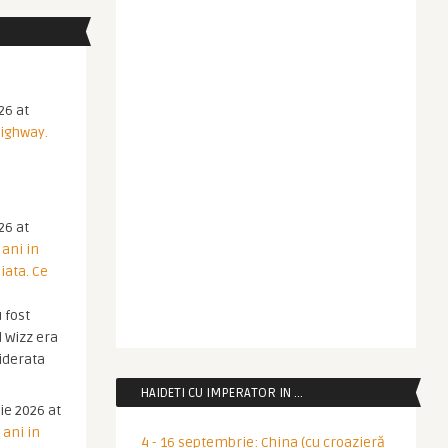
26 at
Highway.
26 at
 ani in
iata. Ce
 fost
 Wizz era
iderata
HAIDETI CU IMPERATOR IN …
ie 2026 at
 ani in
4 - 16 septembrie: China (cu croazieră