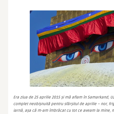
Era ziua de 25 aprilie 2015 şi mă aflam în Samarkand, U
complet neobişnuită pentru sfârşitul de aprilie – nor, frig
iarnă, aşa că m-am îmbrăcat cu tot ce aveam la mine, n