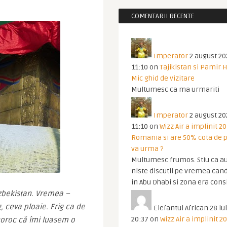
COMENTARII RECENTE
Imperator
2 august 20
11:10
on
Tajikistan si Pamir 
Mic ghid de vizitare
Multumesc ca ma urmariti
Imperator
2 august 20
11:10
on
Wizz Air a implinit 20
Romania si are 50% cota de p
va urma ?
Multumesc frumos. Stiu ca au
niste discutii pe vremea cand
in Abu Dhabi si zona era cons
zbekistan. Vremea – 
, ceva ploaie. Frig ca de 
Elefantul African
28 iul
20:37
on
Wizz Air a implinit 20
oroc că îmi luasem o 