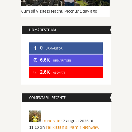
Cum să vizitezi Machu Picchu?
1 day ago
URMĂREȘTE-MĂ
0
URMARITORI
6.6K
URMĂRITORI
2.6K
ABONATI
COMENTARII RECENTE
Imperator
2 august 2026 at
11:10
on
Tajikistan si Pamir Highway.