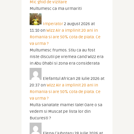
Mic ghid de vizitare
Multumesc ca ma urmariti
Imperator
2 august 2026 at
11:10
on
Wizz Air a implinit 20 ani in
Romania si are 50% cota de piata. Ce
va urma ?
Multumesc frumos. Stiu ca au fost
niste discutii pe vremea cand Wizz era
in Abu Dhabi si zona era considerata
Elefantul African
28 iulie 2026 at
20:37
on
Wizz Air a implinit 20 ani in
Romania si are 50% cota de piata. Ce
va urma ?
Multa sanatate mamei tale! Oare o sa
vedem si Muscat pe lista lor din
Bucuresti ?
Elena Ciubotaru
28 iulie 2026 at