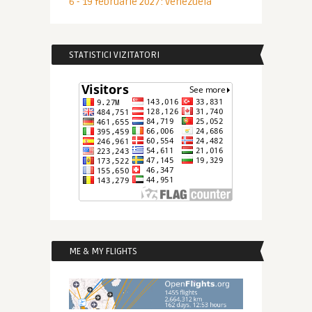
6 - 19 februarie 2027: Venezuela
STATISTICI VIZITATORI
ME & MY FLIGHTS