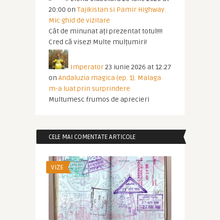
20:00
on
Tajikistan si Pamir Highway.
Mic ghid de vizitare
Cât de minunat ați prezentat totul!!!!
Cred că visez! Multe mulțumiri!
Imperator
23 iunie 2026 at 12:27
on
Andaluzia magica (ep. 1). Malaga
m-a luat prin surprindere
Multumesc frumos de aprecieri
CELE MAI COMENTATE ARTICOLE
VIZE