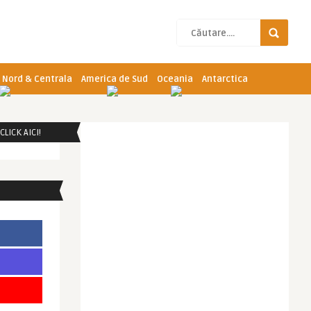
 Nord & Centrala
America de Sud
Oceania
Antarctica
LICK AICI!