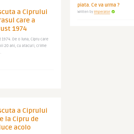
piata. Ce va urma ?
cuta a Ciprului
Written by
Imperator
orasul care a
gust 1974
 1974. De o luna, Cipru care
ii 20 ani, cu atacuri, crime
.
cuta a Ciprului
re la Cipru de
duce acolo