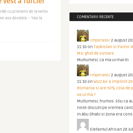
 vest a Turciei
ikh cu prietenii de la Hello
COMENTARII RECENTE
ne asa deodata – “Hai la
Imperator
2 august 20
11:10
on
Tajikistan si Pamir 
Mic ghid de vizitare
Multumesc ca ma urmariti
Imperator
2 august 20
11:10
on
Wizz Air a implinit 20
Romania si are 50% cota de p
va urma ?
Multumesc frumos. Stiu ca au
niste discutii pe vremea cand
in Abu Dhabi si zona era cons
Elefantul African
28 iul