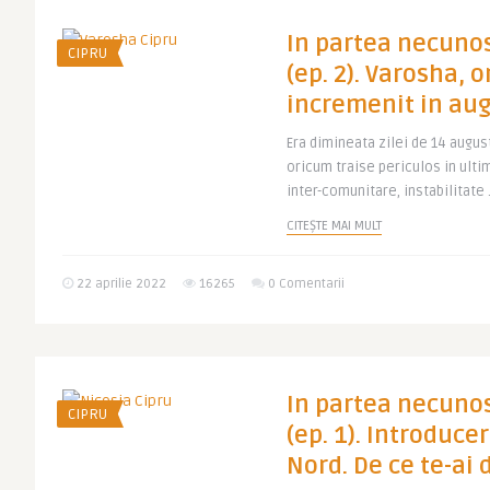
In partea necunos
CIPRU
(ep. 2). Varosha, 
incremenit in au
Era dimineata zilei de 14 august
oricum traise periculos in ultim
inter-comunitare, instabilitate .
CITEȘTE MAI MULT
22 aprilie 2022
16265
0 Comentarii
In partea necunos
CIPRU
(ep. 1). Introduce
Nord. De ce te-ai 