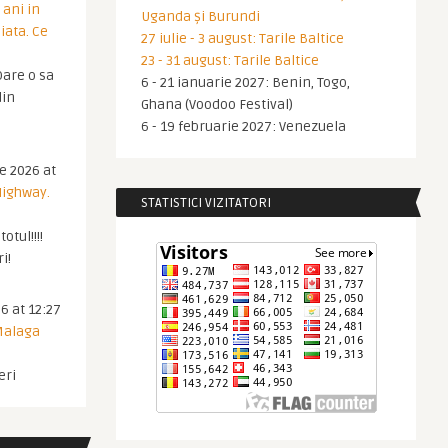
 ani in
Uganda și Burundi
iata. Ce
27 iulie - 3 august: Tarile Baltice
23 - 31 august: Tarile Baltice
are o sa
6 - 21 ianuarie 2027: Benin, Togo,
din
Ghana (Voodoo Festival)
6 - 19 februarie 2027: Venezuela
ie 2026 at
Highway.
STATISTICI VIZITATORI
otul!!!!
i!
6 at 12:27
 Malaga
eri