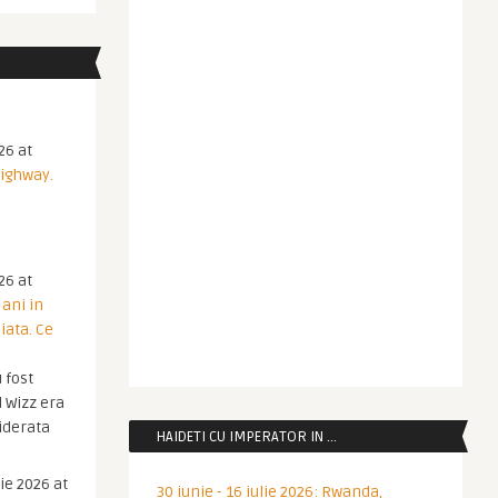
26 at
Highway.
26 at
 ani in
iata. Ce
 fost
 Wizz era
iderata
HAIDETI CU IMPERATOR IN …
ie 2026 at
30 iunie - 16 iulie 2026: Rwanda,