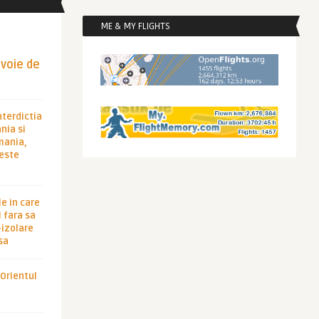
ME & MY FLIGHTS
evoie de
nterdictia
nia si
rmania,
 este
le in care
 fara sa
-izolare
sa
 Orientul