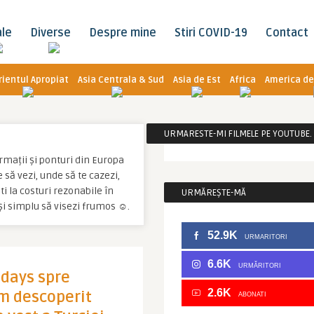
ale
Diverse
Despre mine
Stiri COVID-19
Contact
rientul Apropiat
Asia Centrala & Sud
Asia de Est
Africa
America de
URMARESTE-MI FILMELE PE YOUTUBE. C
ormații și ponturi din Europa
e să vezi, unde să te cazezi,
ti la costuri rezonabile în
URMĂREȘTE-MĂ
 și simplu să visezi frumos ☺.
52.9K
URMARITORI
6.6K
URMĂRITORI
idays spre
2.6K
m descoperit
ABONATI