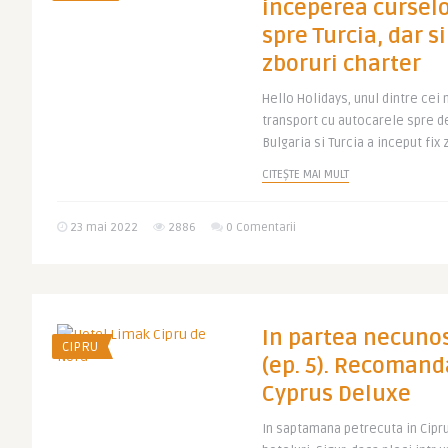
inceperea cursel
spre Turcia, dar s
zboruri charter
Hello Holidays, unul dintre cei
transport cu autocarele spre des
Bulgaria si Turcia a inceput fix z
CITEȘTE MAI MULT
23 mai 2022
2886
0 Comentarii
In partea necunos
CIPRU
(ep. 5). Recomand
Cyprus Deluxe
In saptamana petrecuta in Cipru