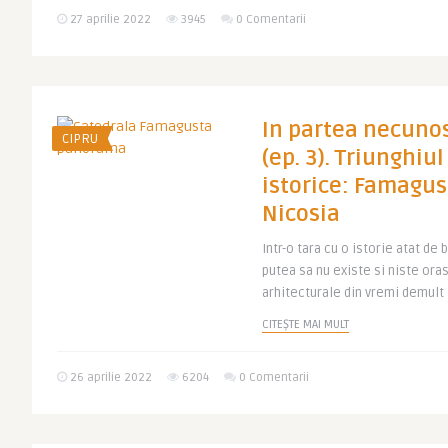
27 aprilie 2022
3945
0 Comentarii
In partea necunos
CIPRU
(ep. 3). Triunghiu
istorice: Famagus
Nicosia
Intr-o tara cu o istorie atat de
putea sa nu existe si niste ora
arhitecturale din vremi demult 
CITEȘTE MAI MULT
26 aprilie 2022
6204
0 Comentarii