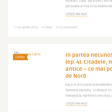
hoteluri. Sigur, daca pleci intr-u
persoana activa si nu balena de p
CITEȘTE MAI MULT
28 aprilie 2022
4963
0 Comentarii
In partea necunos
CIPRU
(ep. 4). Citadele,
antice – ce mai po
de Nord
Daca in articolele precedente 
fantoma Varosha, si despre cel
Famagusta, Kyrenia si Nicosia, a
CITEȘTE MAI MULT