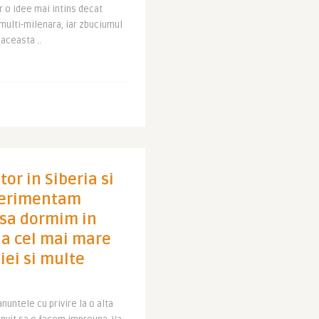
r o idee mai intins decat
 multi-milenara, iar zbuciumul
 aceasta ..
or in Siberia si
perimentam
 sa dormim in
 la cel mai mare
iei si multe
untele cu privire la o alta