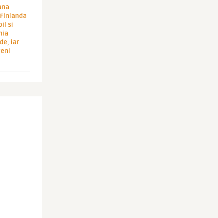
ana
i Finlanda
il si
hia
de, iar
veni