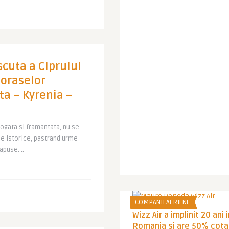
cuta a Ciprului
l oraselor
ta – Kyrenia –
 bogata si framantata, nu se
se istorice, pastrand urme
apuse. ..
COMPANII AERIENE
Wizz Air a implinit 20 ani 
Romania si are 50% cota