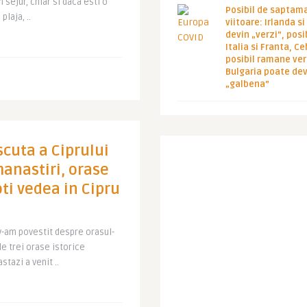
n sejur, chiar si daca esti o
Posibil de saptam
laja, ..
viitoare: Irlanda s
devin „verzi”, posib
Italia si Franta, Ce
posibil ramane ver
Bulgaria poate de
„galbena”
cuta a Ciprului
 manastiri, orase
ti vedea in Cipru
v-am povestit despre orasul-
e trei orase istorice
stazi a venit ..