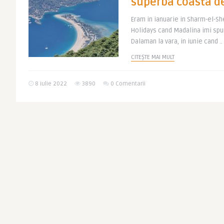
superba coasta de
Eram in ianuarie in Sharm-el-She
Holidays cand Madalina imi spu
Dalaman la vara, in iunie cand ..
CITEȘTE MAI MULT
8 iulie 2022
3890
0 Comentarii