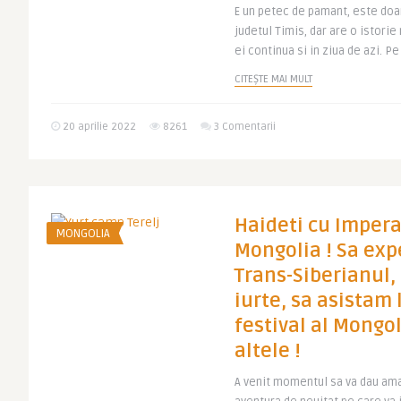
E un petec de pamant, este doa
judetul Timis, dar are o istorie
ei continua si in ziua de azi. Pe
CITEȘTE MAI MULT
20 aprilie 2022
8261
3 Comentarii
Haideti cu Imperat
MONGOLIA
Mongolia ! Sa ex
Trans-Siberianul,
iurte, sa asistam
festival al Mongol
altele !
A venit momentul sa va dau aman