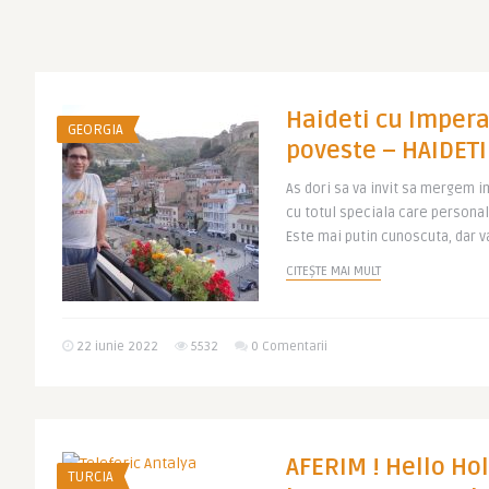
Haideti cu Imperat
GEORGIA
poveste – HAIDETI
As dori sa va invit sa mergem im
cu totul speciala care personal
Este mai putin cunoscuta, dar va
CITEȘTE MAI MULT
22 iunie 2022
5532
0 Comentarii
AFERIM ! Hello Ho
TURCIA