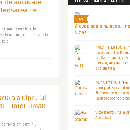
or de autocare
CELE MAI COMENTATE ARTICOLE
i lansarea de
VIZE
A avea sau a nu avea… n
 mai mari operatori de
viza !
tinatii turistice din Grecia,
ilele ..
PANA PE 16 IUNIE. I
de zbor intre Roma
Italia, Spania, Ge
Belgia, Anglia, etc
prelungita
DUPA 17 IUNIE: Tari
vom putea calatori
fie nevoie de auto
cuta a Ciprului
la intoarcerea aca
at: Hotel Limak
Vize pentru Asia si
Apropiat
 de Nord, am stat in 3