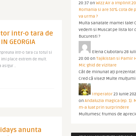
20:37
on
Wizz Air a implinit 20
Romania si are 50% cota de p
va urma ?
Multa sanatate mamei tale! O
vedem si Muscat pe lista lor 
or intr-o tara de
Bucuresti ?
 IN GEORGIA
Elena Ciubotaru
28 iul
preuna intr-o tara cu totul si
20:00
on
Tajikistan si Pamir 
 imi place extrem de mult.
Mic ghid de vizitare
 asigur ..
Cât de minunat ați prezentat t
Cred că visez! Multe mulțumir
Imperator
23 iunie 202
on
Andaluzia magica (ep. 1).
m-a luat prin surprindere
Multumesc frumos de apreci
lidays anunta