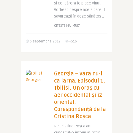
și cei cărora le place vinul.
Vorbesc despre aceia care îl
savurează în doze sănătos ..
CITEȘTE MAI MULT
6 septembrie 2019
4516
Georgia – vara nu-i
ca iarna. Episodul 1,
Tbilisi: Un oraș cu
aer occidental și iz
oriental.
Corespondență de la
Cristina Roșca
Pe Cristina Roșca am
cunoscut-o într-un infotrip.