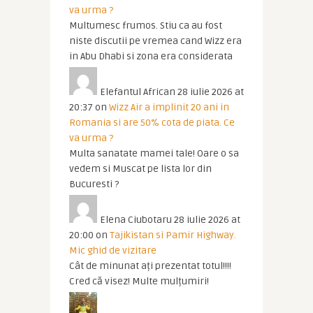
va urma ?
Multumesc frumos. Stiu ca au fost
niste discutii pe vremea cand Wizz era
in Abu Dhabi si zona era considerata
Elefantul African
28 iulie 2026 at
20:37
on
Wizz Air a implinit 20 ani in
Romania si are 50% cota de piata. Ce
va urma ?
Multa sanatate mamei tale! Oare o sa
vedem si Muscat pe lista lor din
Bucuresti ?
Elena Ciubotaru
28 iulie 2026 at
20:00
on
Tajikistan si Pamir Highway.
Mic ghid de vizitare
Cât de minunat ați prezentat totul!!!!
Cred că visez! Multe mulțumiri!