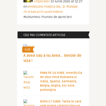
Imperator
23 iunie 2026 at 12:27
on
Andaluzia magica (ep. 1). Malaga
m-a luat prin surprindere
Multumesc frumos de aprecieri
CELE MAI COMENTATE ARTICOLE
VIZE
A avea sau a nu avea… nevoie de
viza !
PANA PE 16 IUNIE. Interdictia
de zbor intre Romania si
Italia, Spania, Germania,
Belgia, Anglia, etc este
prelungita
DUPA 17 IUNIE: Tarile in care
vom putea calatori fara sa