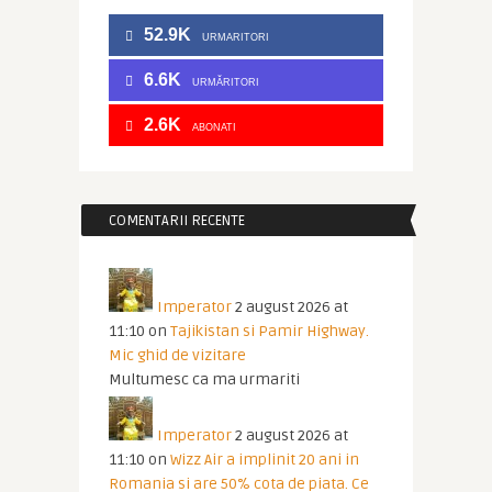
52.9K
URMARITORI
6.6K
URMĂRITORI
2.6K
ABONATI
COMENTARII RECENTE
Imperator
2 august 2026 at
11:10
on
Tajikistan si Pamir Highway.
Mic ghid de vizitare
Multumesc ca ma urmariti
Imperator
2 august 2026 at
11:10
on
Wizz Air a implinit 20 ani in
Romania si are 50% cota de piata. Ce