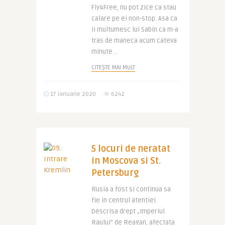
Fly4Free, nu pot zice ca stau
calare pe ei non-stop. Asa ca
ii multumesc lui Sabin ca m-a
tras de maneca acum cateva
minute ..
CITEȘTE MAI MULT
17 ianuarie 2020
6242
5 locuri de neratat
in Moscova si St.
Petersburg
Rusia a fost si continua sa
fie in centrul atentiei.
Descrisa drept „Imperiul
Raului” de Reagan, afectata