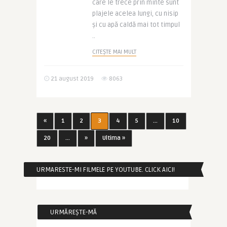
care le trece prin minte sunt
plajele acelea lungi, cu nisip
și cu apă caldă mai tot timpul
..
CITEȘTE MAI MULT
21 august 2019
8063
«
1
2
3
4
5
...
10
20
...
»
Ultima »
URMARESTE-MI FILMELE PE YOUTUBE. CLICK AICI!
URMĂREȘTE-MĂ