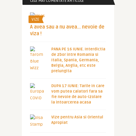
CELE MAI COMENTATE ARTICOLE
VIZE
A avea sau a nu avea… nevoie de
viza !
PANA PE 16 IUNIE. Interdictia
de zbor intre Romania si
Italia, Spania, Germania,
Belgia, Anglia, etc este
prelungita
DUPA 17 IUNIE: Tarile in care
vom putea calatori fara sa
fie nevoie de auto-izolare
la intoarcerea acasa
Vize pentru Asia si Orientul
Apropiat