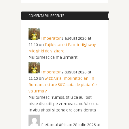
COMENTARII RECENTE
Imperator
2 august 2026 at
11:10
on
Tajikistan si Pamir Highway.
Mic ghid de vizitare
Multumesc ca ma urmariti
Imperator
2 august 2026 at
11:10
on
Wizz Air a implinit 20 ani in
Romania si are 50% cota de piata. Ce
va urma ?
Multumesc frumos. Stiu ca au fost
niste discutii pe vremea cand Wizz era
in Abu Dhabi si zona era considerata
Elefantul African
28 iulie 2026 at