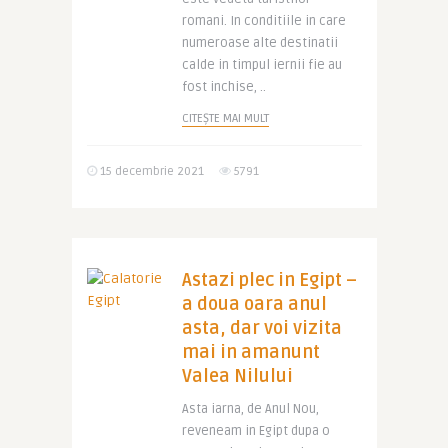
romani. In conditiile in care
numeroase alte destinatii
calde in timpul iernii fie au
fost inchise, ..
CITEȘTE MAI MULT
15 decembrie 2021
5791
Astazi plec in Egipt –
a doua oara anul
asta, dar voi vizita
mai in amanunt
Valea Nilului
Asta iarna, de Anul Nou,
reveneam in Egipt dupa o