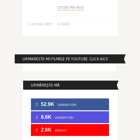
CITEȘTE MAI MULT
30 mai 2017
9602
URMARESTE-MI FILMELE PE YOUTUBE. CLICK AICI!
URMĂREȘTE-MĂ
52.9K
URMARITORI
6.6K
URMĂRITORI
2.6K
ABONATI