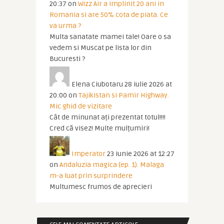
20:37
on
Wizz Air a implinit 20 ani in
Romania si are 50% cota de piata. Ce
va urma ?
Multa sanatate mamei tale! Oare o sa
vedem si Muscat pe lista lor din
Bucuresti ?
Elena Ciubotaru
28 iulie 2026 at
20:00
on
Tajikistan si Pamir Highway.
Mic ghid de vizitare
Cât de minunat ați prezentat totul!!!!
Cred că visez! Multe mulțumiri!
Imperator
23 iunie 2026 at 12:27
on
Andaluzia magica (ep. 1). Malaga
m-a luat prin surprindere
Multumesc frumos de aprecieri