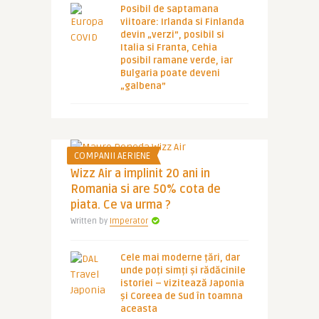
Posibil de saptamana
viitoare: Irlanda si Finlanda
devin „verzi”, posibil si
Italia si Franta, Cehia
posibil ramane verde, iar
Bulgaria poate deveni
„galbena”
COMPANII AERIENE
Wizz Air a implinit 20 ani in
Romania si are 50% cota de
piata. Ce va urma ?
Written by
Imperator
Cele mai moderne țări, dar
unde poți simți și rădăcinile
istoriei – vizitează Japonia
și Coreea de Sud în toamna
aceasta