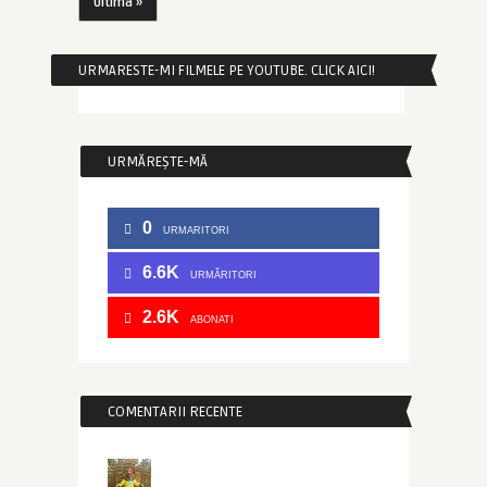
Ultima »
URMARESTE-MI FILMELE PE YOUTUBE. CLICK AICI!
URMĂREȘTE-MĂ
0
URMARITORI
6.6K
URMĂRITORI
2.6K
ABONATI
COMENTARII RECENTE