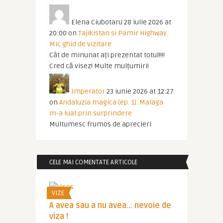
Elena Ciubotaru
28 iulie 2026 at
20:00
on
Tajikistan si Pamir Highway.
Mic ghid de vizitare
Cât de minunat ați prezentat totul!!!!
Cred că visez! Multe mulțumiri!
Imperator
23 iunie 2026 at 12:27
on
Andaluzia magica (ep. 1). Malaga
m-a luat prin surprindere
Multumesc frumos de aprecieri
CELE MAI COMENTATE ARTICOLE
VIZE
A avea sau a nu avea… nevoie de
viza !