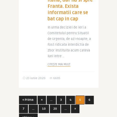
Italia, dar nu si spre
Franta. Exista
informatii care se
bat cap in cap
In urma deciziei de ieri a
Comitetului pentru Situatii
de Urgenta, de azi-noapte, a
fost ridicata interdictia de
zbor instituita acum cateva
luni intre ..
CITEȘTE MAI MULT
23 iunie 2020
6605
« Prima
«
...
3
4
5
6
7
...
10
20
...
»