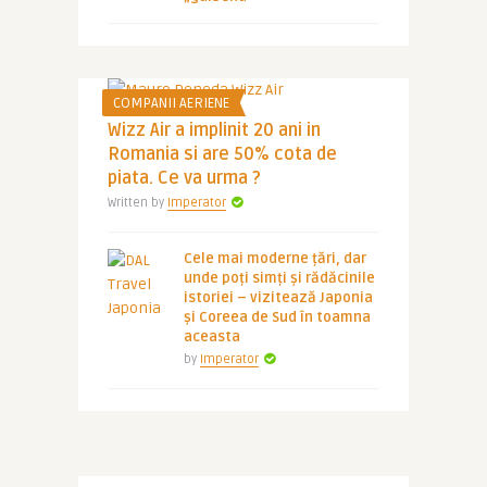
COMPANII AERIENE
Wizz Air a implinit 20 ani in
Romania si are 50% cota de
piata. Ce va urma ?
Written by
Imperator
Cele mai moderne țări, dar
unde poți simți și rădăcinile
istoriei – vizitează Japonia
și Coreea de Sud în toamna
aceasta
by
Imperator