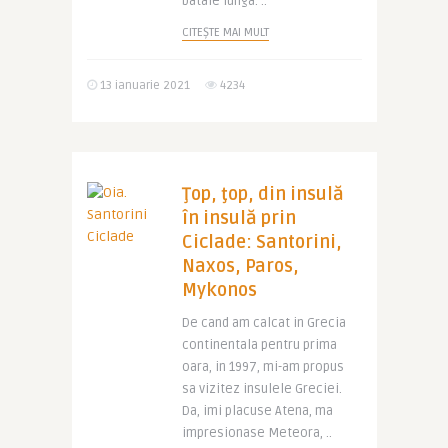
bataie lunga. ..
CITEȘTE MAI MULT
13 ianuarie 2021
4234
Ţop, ţop, din insulă
în insulă prin
Ciclade: Santorini,
Naxos, Paros,
Mykonos
De cand am calcat in Grecia
continentala pentru prima
oara, in 1997, mi-am propus
sa vizitez insulele Greciei.
Da, imi placuse Atena, ma
impresionase Meteora, ..