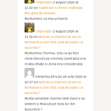
Imperator
2 august 2026 at
11:10
on
Tajikistan si Pamir Highway.
Mic ghid de vizitare
Multumesc ca ma urmariti
Imperator
2 august 2026 at
11:10
on
Wizz Air a implinit 20 ani in
Romania si are 50% cota de piata. Ce
va urma ?
Multumesc frumos. Stiu ca au fost
niste discutii pe vremea cand Wizz era
in Abu Dhabi si zona era considerata
Elefantul African
28 iulie 2026 at
20:37
on
Wizz Air a implinit 20 ani in
Romania si are 50% cota de piata. Ce
va urma ?
Multa sanatate mamei tale! Oare o sa
vedem si Muscat pe lista lor din
Bucuresti ?