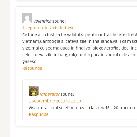
Valentina
spune:
1 septembrie 2019 la 18:50
Ce bine ar fi fost sa fie valabil si pentru intrarile terestre
Vietnam,Cambogia si cateva zile in Thailanda.Va fi cam s
vize,mai cu seama daca in final voi alege Aeroflot-deci inc
cele cateva zile in bangkok,dar din pacate zborul e de ac
gasesc
Răspunde
Imperator
spune:
1 septembrie 2019 la 19:30
Visa-on-arrival se elibereaza si la vreo 15 – 20 traceri r
Răspunde