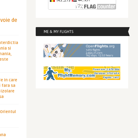
evoie de
ME & MY FLIGHTS
nterdictia
nia si
rmania,
 este
le in care
 fara sa
-izolare
sa
 Orientul
ana