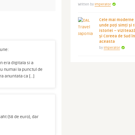
Written by
Imperator
Cele mai moderne ț
unde poți simți și 
istoriei – viziteaz
și Coreea de Sud 
aceasta
by
Imperator
une:
n era digitala si a
 nu numai la punctul de
ra anuntata ca […]
aht (58 de euro), dar