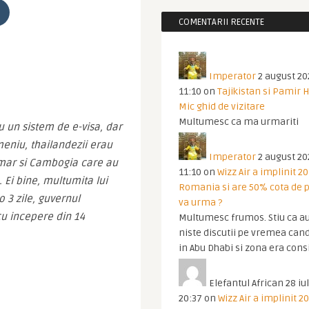
COMENTARII RECENTE
Imperator
2 august 20
11:10
on
Tajikistan si Pamir 
Mic ghid de vizitare
Multumesc ca ma urmariti
 un sistem de e-visa, dar 
eniu, thailandezii erau 
Imperator
2 august 20
mar si Cambogia care au 
11:10
on
Wizz Air a implinit 20
Ei bine, multumita lui 
Romania si are 50% cota de p
3 zile, guvernul 
va urma ?
u incepere din 14 
Multumesc frumos. Stiu ca au
niste discutii pe vremea cand
in Abu Dhabi si zona era cons
Elefantul African
28 iul
20:37
on
Wizz Air a implinit 20