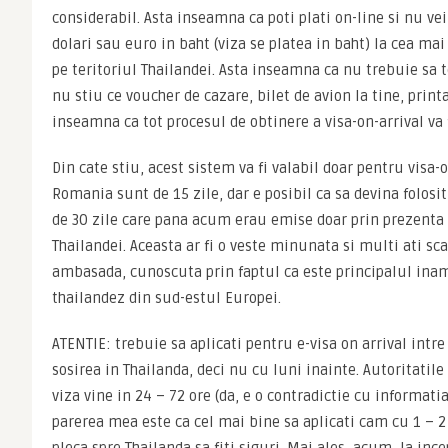
considerabil. Asta inseamna ca poti plati on-line si nu vei 
dolari sau euro in baht (viza se platea in baht) la cea mai
pe teritoriul Thailandei. Asta inseamna ca nu trebuie sa te
nu stiu ce voucher de cazare, bilet de avion la tine, printa
inseamna ca tot procesul de obtinere a visa-on-arrival va 
Din cate stiu, acest sistem va fi valabil doar pentru visa-o
Romania sunt de 15 zile, dar e posibil ca sa devina folosit
de 30 zile care pana acum erau emise doar prin prezenta
Thailandei. Aceasta ar fi o veste minunata si multi ati sca
ambasada, cunoscuta prin faptul ca este principalul inam
thailandez din sud-estul Europei.
ATENTIE: trebuie sa aplicati pentru e-visa on arrival intre 
sosirea in Thailanda, deci nu cu luni inainte. Autoritatile
viza vine in 24 – 72 ore (da, e o contradictie cu informatia
parerea mea este ca cel mai bine sa aplicati cam cu 1 – 2