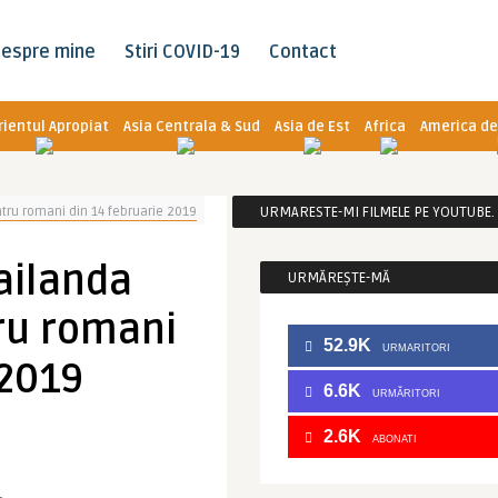
espre mine
Stiri COVID-19
Contact
rientul Apropiat
Asia Centrala & Sud
Asia de Est
Africa
America de
tru romani din 14 februarie 2019
URMARESTE-MI FILMELE PE YOUTUBE. C
ailanda
URMĂREȘTE-MĂ
ru romani
52.9K
URMARITORI
 2019
6.6K
URMĂRITORI
2.6K
ABONATI