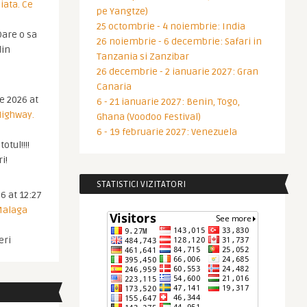
iata. Ce
pe Yangtze)
25 octombrie - 4 noiembrie: India
are o sa
26 noiembrie - 6 decembrie: Safari in
din
Tanzania si Zanzibar
26 decembrie - 2 ianuarie 2027: Gran
Canaria
ie 2026 at
6 - 21 ianuarie 2027: Benin, Togo,
Highway.
Ghana (Voodoo Festival)
6 - 19 februarie 2027: Venezuela
otul!!!!
i!
STATISTICI VIZITATORI
6 at 12:27
 Malaga
eri