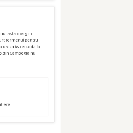
! Anul asta merg in
curt termenul pentru
a o viza.As renunta la
olo,din Cambogia nu
utiere.