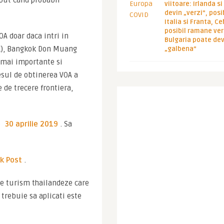
eput cand probabil 
viitoare: Irlanda s
devin „verzi”, posib
Italia si Franta, Ce
posibil ramane ver
A doar daca intri in 
Bulgaria poate de
), Bangkok Don Muang 
„galbena”
 mai importante si 
esul de obtinerea VOA a 
de trecere frontiera, 
 
30 aprilie 2019
. Sa 
k Post
.
e turism thailandeze care 
 trebuie sa aplicati este 