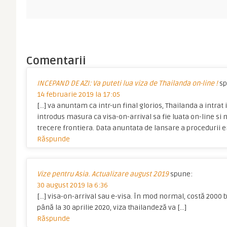
Comentarii
INCEPAND DE AZI: Va puteti lua viza de Thailanda on-line !
sp
14 februarie 2019 la 17:05
[…] va anuntam ca intr-un final glorios, Thailanda a intrat i
introdus masura ca visa-on-arrival sa fie luata on-line si
trecere frontiera. Data anuntata de lansare a procedurii e
Răspunde
Vize pentru Asia. Actualizare august 2019
spune:
30 august 2019 la 6:36
[…] visa-on-arrival sau e-visa. În mod normal, costă 2000 b
până la 30 aprilie 2020, viza thailandeză va […]
Răspunde