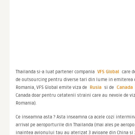
Thailanda si-a luat partener compania 
VFS Global 
care de
de outsourcing pentru diverse tari din lume in emiterea d
Romania, VFS Global emite viza de 
Rusia
 si de 
Canada
Canada doar pentru cetatenii straini care au nevoie de viza
Romania).
Ce inseamna asta ? Asta inseamna ca acele cozi intermina
arrival pe aeroporturile din Thailanda (mai ales pe aeropo
inaintea avionului tau au aterizat 3 avioane din China si 2