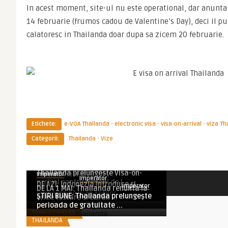
In acest moment, site-ul nu este operational, dar anunta c
14 februarie (frumos cadou de Valentine’s Day), deci il pute
calatoresc in Thailanda doar dupa sa zicem 20 februarie.
·
·
·
Etichete:
e-VOA Thailanda
electronic visa
visa-on-arrival
viza Th
·
Categorii:
Thailanda
Vize
Imperator
Imperator
ALELUIA: De azi, romanii nu mai au
Imperator
BREAKING NEWS: De la 1 iunie 2024,
nevoie de viza pentru ...
Thailanda prelungeste Visa-on-
romanii nu mai au nev ...
Imperator
Imperator
Articole asemănătoare
THAILANDA
arrival pentru romani de l ...
DE AZI: Indonezia introduce si
Imperator
DE LA 1 MAI: Thailanda renunta la
THAILANDA
Romania pe lista tarilor ...
ȘTIRI BUNE: Thailanda prelungește
THAILANDA
orice testare si caran ...
STIRI COVID-19
perioada de gratuitate ...
STIRI COVID-19
THAILANDA