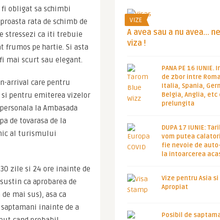
fi obligat sa schimbi 
VIZE
 proasta rata de schimb de 
A avea sau a nu avea… n
 stressezi ca iti trebuie 
viza !
t frumos pe hartie. Si asta 
fi mai scurt sau elegant.
PANA PE 16 IUNIE. I
de zbor intre Roma
n-arrival care pentru 
Italia, Spania, Ge
 si pentru emiterea vizelor 
Belgia, Anglia, etc
prelungita
 personala la Ambasada 
pa de tovarasa de la 
DUPA 17 IUNIE: Tari
ic al turismului 
vom putea calatori
fie nevoie de auto
la intoarcerea aca
30 zile si 24 ore inainte de 
Vize pentru Asia si
 sustin ca aprobarea de 
Apropiat
 de mai sus), asa ca 
 saptamani inainte de a 
Posibil de saptam