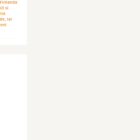
i Finlanda
il si
hia
de, iar
veni