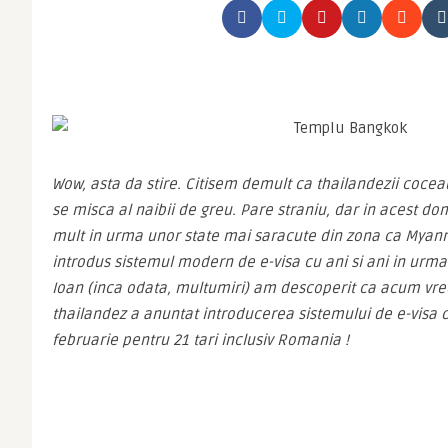
Wow, asta da stire. Citisem demult ca thailandezii coceau
se misca al naibii de greu. Pare straniu, dar in acest dom
mult in urma unor state mai saracute din zona ca Myan
introdus sistemul modern de e-visa cu ani si ani in urma. 
Ioan (inca odata, multumiri) am descoperit ca acum vreo 
thailandez a anuntat introducerea sistemului de e-visa c
februarie pentru 21 tari inclusiv Romania !