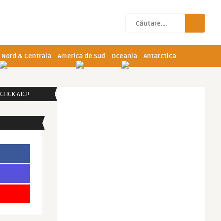
 Nord & Centrala
America de Sud
Oceania
Antarctica
LICK AICI!