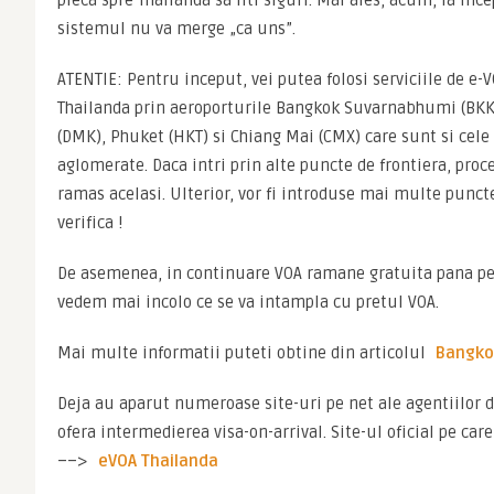
pleca spre Thailanda sa fiti siguri. Mai ales, acum, la inc
sistemul nu va merge „ca uns”.
ATENTIE: Pentru inceput, vei putea folosi serviciile de e-VO
Thailanda prin aeroporturile Bangkok Suvarnabhumi (BKK
(DMK), Phuket (HKT) si Chiang Mai (CMX) care sunt si cele
aglomerate. Daca intri prin alte puncte de frontiera, proc
ramas acelasi. Ulterior, vor fi introduse mai multe puncte 
verifica !
De asemenea, in continuare VOA ramane gratuita pana pe
vedem mai incolo ce se va intampla cu pretul VOA.
Mai multe informatii puteti obtine din articolul 
Bangko
Deja au aparut numeroase site-uri pe net ale agentiilor d
ofera intermedierea visa-on-arrival. Site-ul oficial pe care
––> 
eVOA Thailanda