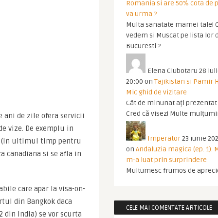
Romania si are 50% cota de p
va urma ?
Multa sanatate mamei tale! O
vedem si Muscat pe lista lor 
Bucuresti ?
Elena Ciubotaru
28 iul
20:00
on
Tajikistan si Pamir 
Mic ghid de vizitare
Cât de minunat ați prezentat t
Cred că visez! Multe mulțumir
 ani de zile ofera servicii 
e vize. De exemplu in 
Imperator
23 iunie 202
 (in ultimul timp pentru 
on
Andaluzia magica (ep. 1).
 canadiana si se afla in 
m-a luat prin surprindere
Multumesc frumos de apreci
bile care apar la visa-on-
rtul din Bangkok daca 
CELE MAI COMENTATE ARTICOLE
 din India) se vor scurta 