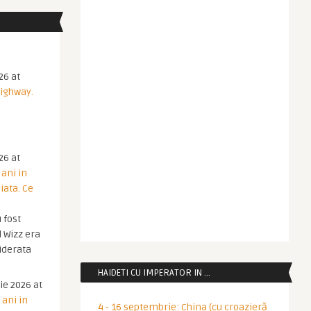
26 at
Highway.
26 at
 ani in
iata. Ce
 fost
 Wizz era
iderata
HAIDETI CU IMPERATOR IN …
ie 2026 at
 ani in
4 - 16 septembrie: China (cu croazieră