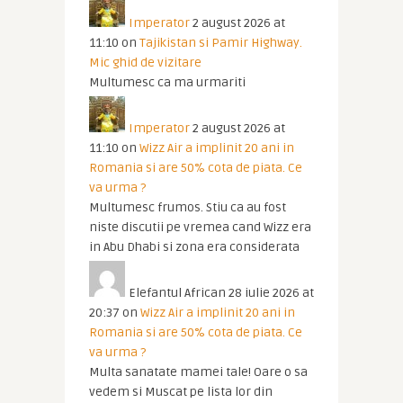
Imperator
2 august 2026 at
11:10
on
Tajikistan si Pamir Highway.
Mic ghid de vizitare
Multumesc ca ma urmariti
Imperator
2 august 2026 at
11:10
on
Wizz Air a implinit 20 ani in
Romania si are 50% cota de piata. Ce
va urma ?
Multumesc frumos. Stiu ca au fost
niste discutii pe vremea cand Wizz era
in Abu Dhabi si zona era considerata
Elefantul African
28 iulie 2026 at
20:37
on
Wizz Air a implinit 20 ani in
Romania si are 50% cota de piata. Ce
va urma ?
Multa sanatate mamei tale! Oare o sa
vedem si Muscat pe lista lor din