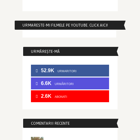
URMARESTE-MI FILMELE PE YOUTUBE. CLICK AICI!
URMĂREȘTE-MĂ
52.9K
URMARITORI
6.6K
URMĂRITORI
2.6K
ABONATI
COMENTARII RECENTE