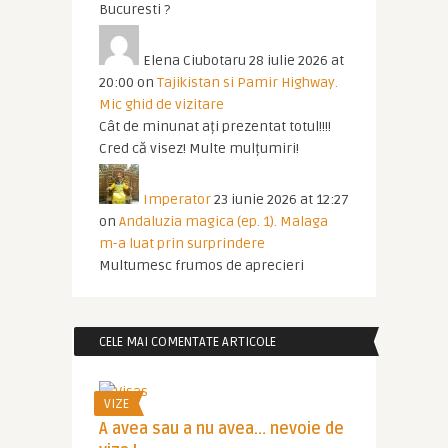
Bucuresti ?
Elena Ciubotaru
28 iulie 2026 at
20:00
on
Tajikistan si Pamir Highway.
Mic ghid de vizitare
Cât de minunat ați prezentat totul!!!!
Cred că visez! Multe mulțumiri!
Imperator
23 iunie 2026 at 12:27
on
Andaluzia magica (ep. 1). Malaga
m-a luat prin surprindere
Multumesc frumos de aprecieri
CELE MAI COMENTATE ARTICOLE
VIZE
A avea sau a nu avea… nevoie de