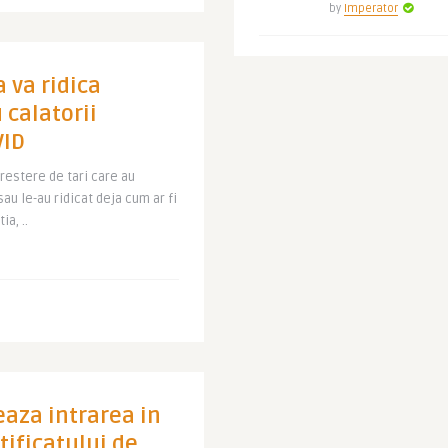
by
Imperator
a va ridica
 calatorii
VID
crestere de tari care au
sau le-au ridicat deja cum ar fi
a, ..
eaza intrarea in
tificatului de