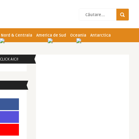
 Nord & Centrala
America de Sud
Oceania
Antarctica
LICK AICI!