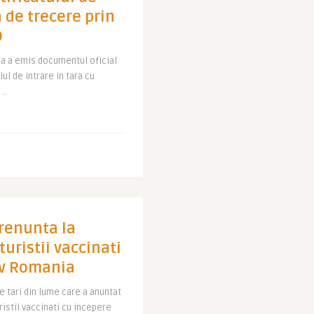
 de trecere prin
D
ria a emis documentul oficial
ul de intrare in tara cu
..
 renunta la
uristii vaccinati
siv Romania
e tari din lume care a anuntat
uristii vaccinati cu incepere