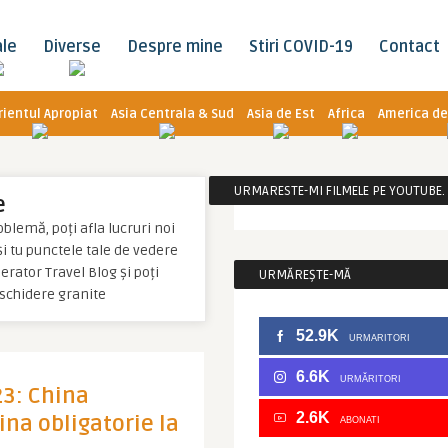
ale
Diverse
Despre mine
Stiri COVID-19
Contact
rientul Apropiat
Asia Centrala & Sud
Asia de Est
Africa
America de
URMARESTE-MI FILMELE PE YOUTUBE. C
e
blemă, poți afla lucruri noi
 și tu punctele tale de vedere
rator Travel Blog și poți
URMĂREȘTE-MĂ
schidere granite
52.9K
URMARITORI
6.6K
URMĂRITORI
23: China
2.6K
ina obligatorie la
ABONATI