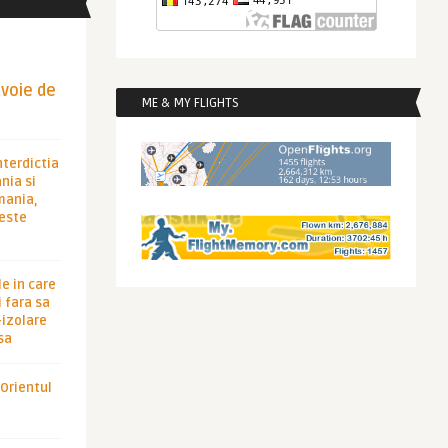
evoie de
ME & MY FLIGHTS
nterdictia
nia si
rmania,
 este
le in care
 fara sa
-izolare
sa
 Orientul