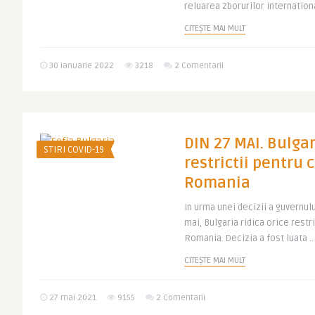
reluarea zborurilor internationa
CITEȘTE MAI MULT
30 ianuarie 2022
3218
2 Comentarii
DIN 27 MAI. Bulgar
STIRI COVID-19
restrictii pentru c
Romania
In urma unei decizii a guvernulu
mai, Bulgaria ridica orice restri
Romania. Decizia a fost luata ..
CITEȘTE MAI MULT
27 mai 2021
9155
2 Comentarii