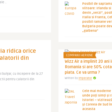
le ..
Posibil de saptam
viitoare: Irlanda s
devin „verzi”, posib
Italia si Franta, Ce
posibil ramane ver
Bulgaria poate de
„galbena”
ia ridica orice
COMPANII AERIENE
alatorii din
Wizz Air a implinit 20 ani 
Romania si are 50% cota
piata. Ce va urma ?
i bulgar, cu incepere de la 27
Written by
Imperator
ctii pentru calatorii din
Cele mai moderne ț
unde poți simți și 
istoriei – viziteaz
și Coreea de Sud 
aceasta