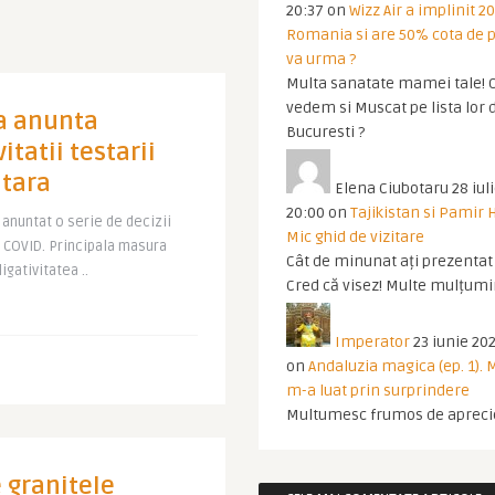
20:37
on
Wizz Air a implinit 20
Romania si are 50% cota de p
va urma ?
Multa sanatate mamei tale! O
vedem si Muscat pe lista lor 
ia anunta
Bucuresti ?
itatii testarii
 tara
Elena Ciubotaru
28 iul
20:00
on
Tajikistan si Pamir 
a anuntat o serie de decizii
Mic ghid de vizitare
r COVID. Principala masura
Cât de minunat ați prezentat t
gativitatea ..
Cred că visez! Multe mulțumir
Imperator
23 iunie 202
on
Andaluzia magica (ep. 1).
m-a luat prin surprindere
Multumesc frumos de apreci
 granitele