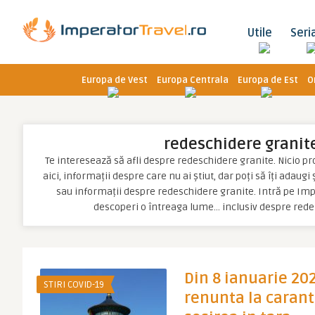
Utile
Seri
Europa de Vest
Europa Centrala
Europa de Est
O
redeschidere granit
Te interesează să afli despre redeschidere granite. Nicio pro
aici, informații despre care nu ai știut, dar poți să îți adaugi
sau informații despre redeschidere granite. Intră pe Impe
descoperi o întreaga lume… inclusiv despre rede
Din 8 ianuarie 20
STIRI COVID-19
renunta la carant