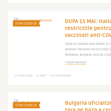
DUPA 15 MAI: Itali
STIRI COVID-19
restrictiile pentru
vaccinati anti-CO
Italia se alatura unui numar in 
anuntat ridicarea restrictiilor (
Romania, Bulgaria, Grecia, Croati
CITEȘTE MAI MULT
6 mai 2021
6977
3 Comentarii
Bulgaria oficializ
STIRI COVID-19
tara pe baza a cer