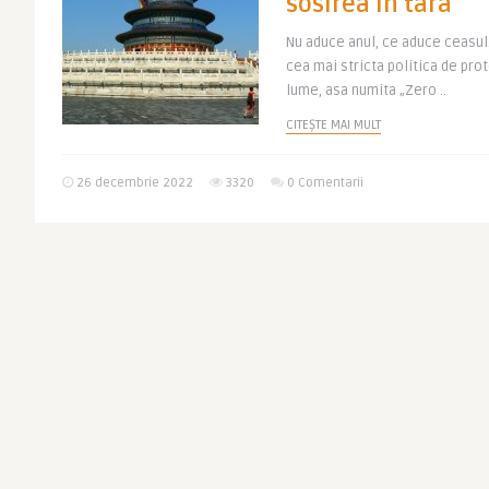
sosirea in tara
Nu aduce anul, ce aduce ceasul
cea mai stricta politica de pro
lume, asa numita „Zero ..
CITEȘTE MAI MULT
26 decembrie 2022
3320
0 Comentarii