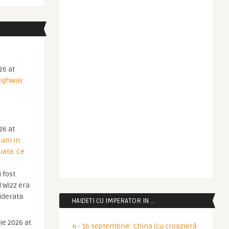
26 at
Highway.
26 at
 ani in
iata. Ce
 fost
 Wizz era
iderata
HAIDETI CU IMPERATOR IN …
ie 2026 at
4 - 16 septembrie: China (cu croazieră