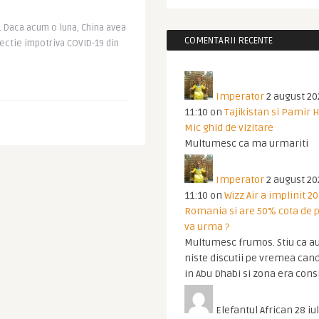
. Daca acum o luna, China avea
COMENTARII RECENTE
tectie impotriva COVID-19 din
Imperator
2 august 20
11:10
on
Tajikistan si Pamir 
Mic ghid de vizitare
Multumesc ca ma urmariti
Imperator
2 august 20
11:10
on
Wizz Air a implinit 20
Romania si are 50% cota de p
va urma ?
Multumesc frumos. Stiu ca au
niste discutii pe vremea cand
in Abu Dhabi si zona era cons
Elefantul African
28 iul