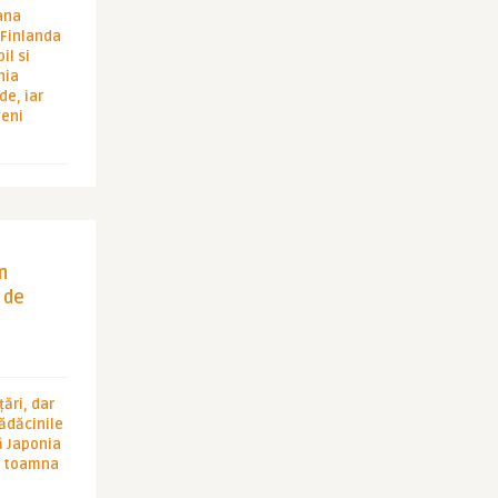
ana
i Finlanda
il si
hia
de, iar
veni
in
 de
ări, dar
rădăcinile
ă Japonia
în toamna