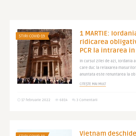
1 MARTIE: Iordan
STIRI COVID-19
ridicarea obligativ
PCR la intrarea in
In cursul zilei de azi, Iordania 
care duc la relaxarea masurilo
anuntata este renuntarea la obli
CITEȘTE MAI MULT
17 februarie 2022
6814
3 Comentarii
Vietnam deschide