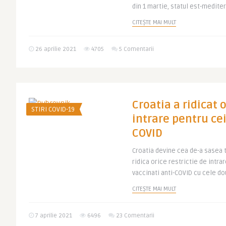
din 1 martie, statul est-mediter
CITEȘTE MAI MULT
26 aprilie 2021
4705
5 Comentarii
Croatia a ridicat o
STIRI COVID-19
intrare pentru cei
COVID
Croatia devine cea de-a sasea 
ridica orice restrictie de intra
vaccinati anti-COVID cu cele dou
CITEȘTE MAI MULT
7 aprilie 2021
6496
23 Comentarii