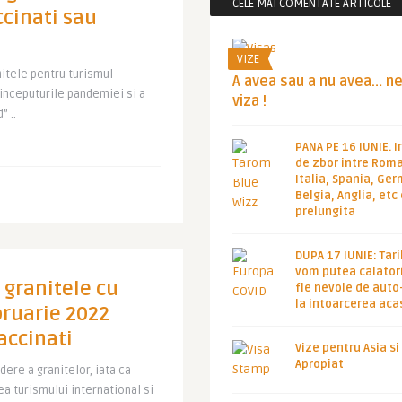
CELE MAI COMENTATE ARTICOLE
ccinati sau
VIZE
itele pentru turismul
A avea sau a nu avea… n
 inceputurile pandemiei si a
viza !
” ..
PANA PE 16 IUNIE. I
de zbor intre Roma
Italia, Spania, Ge
Belgia, Anglia, etc
prelungita
DUPA 17 IUNIE: Tari
vom putea calatori
 granitele cu
fie nevoie de auto
la intoarcerea aca
bruarie 2022
accinati
Vize pentru Asia si
Apropiat
dere a granitelor, iata ca
a turismului international si