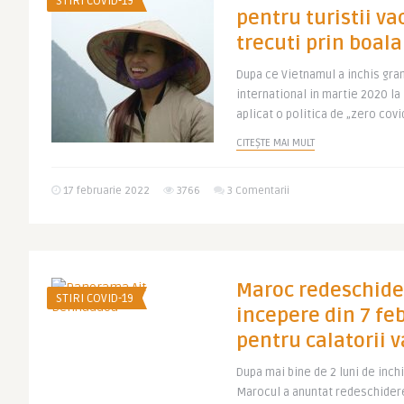
STIRI COVID-19
pentru turistii va
trecuti prin boala
Dupa ce Vietnamul a inchis gran
international in martie 2020 la
aplicat o politica de „zero covid
CITEȘTE MAI MULT
17 februarie 2022
3766
3 Comentarii
Maroc redeschide
STIRI COVID-19
incepere din 7 fe
pentru calatorii v
Dupa mai bine de 2 luni de inchi
Marocul a anuntat redeschidere