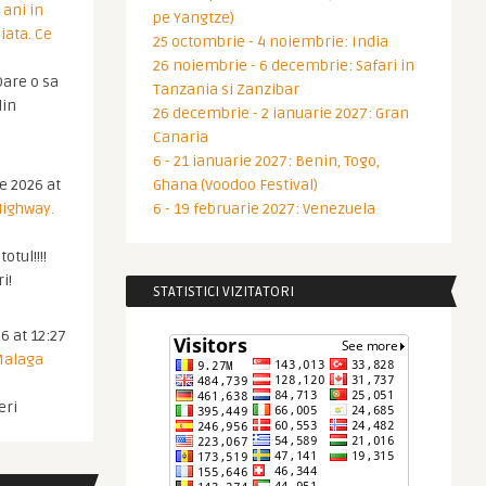
 ani in
pe Yangtze)
iata. Ce
25 octombrie - 4 noiembrie: India
26 noiembrie - 6 decembrie: Safari in
are o sa
Tanzania si Zanzibar
din
26 decembrie - 2 ianuarie 2027: Gran
Canaria
6 - 21 ianuarie 2027: Benin, Togo,
ie 2026 at
Ghana (Voodoo Festival)
Highway.
6 - 19 februarie 2027: Venezuela
otul!!!!
i!
STATISTICI VIZITATORI
6 at 12:27
 Malaga
eri