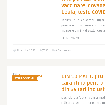
vaccinare, dovada
boala, teste COVI
In cursul zilei de astazi, Bulga
prin care oficializeaza protocol
incepere din 1 Mai 2021. Acesta 
CITEȘTE MAI MULT
29 aprilie 2021
7255
0 Comentarii
DIN 10 MAI: Cipru
STIRI COVID-19
carantina pentru t
din 65 tari inclu
Desi Cipru a fost una din primel
ridicarea restrictiilor pentru t